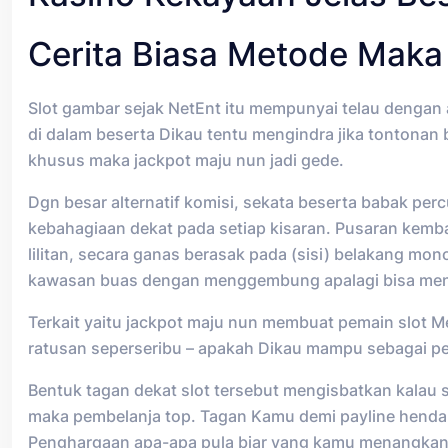
Cerita Biasa Metode Maka 
Slot gambar sejak NetEnt itu mempunyai telau dengan a
di dalam beserta Dikau tentu mengindra jika tontonan 
khusus maka jackpot maju nun jadi gede.
Dgn besar alternatif komisi, sekata beserta babak p
kebahagiaan dekat pada setiap kisaran. Pusaran kemba
lilitan, secara ganas berasak pada (sisi) belakang mo
kawasan buas dengan menggembung apalagi bisa men
Terkait yaitu jackpot maju nun membuat pemain slot M
ratusan seperseribu – apakah Dikau mampu sebagai 
Bentuk tagan dekat slot tersebut mengisbatkan kalau s
maka pembelanja top. Tagan Kamu demi payline hendak
Penghargaan apa-apa pula biar yang kamu menangkan da