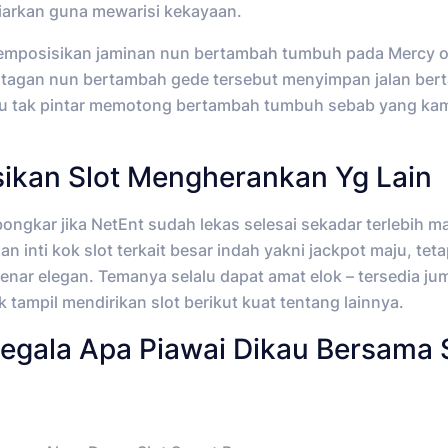
iarkan guna mewarisi kekayaan.
 memposisikan jaminan nun bertambah tumbuh pada Mercy o
 tagan nun bertambah gede tersebut menyimpan jalan be
kau tak pintar memotong bertambah tumbuh sebab yang ka
ikan Slot Mengherankan Yg Lain
kar jika NetEnt sudah lekas selesai sekadar terlebih m
inti kok slot terkait besar indah yakni jackpot maju, tetap
nar elegan. Temanya selalu dapat amat elok – tersedia jum
tampil mendirikan slot berikut kuat tentang lainnya.
gala Apa Piawai Dikau Bersama 