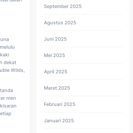
September 2025
Agustus 2025
Juni 2025
guna
 melulu
kaki
Mei 2025
h dekat
uble Wilds,
April 2025
Maret 2025
 tanda
ter men
Februari 2025
kisaran
etiap
Januari 2025