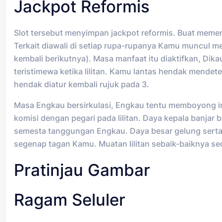
Jackpot Reformis
Slot tersebut menyimpan jackpot reformis. Buat meme
Terkait diawali di setiap rupa-rupanya Kamu muncul m
kembali berikutnya). Masa manfaat itu diaktifkan, Di
teristimewa ketika lilitan. Kamu lantas hendak mendet
hendak diatur kembali rujuk pada 3.
Masa Engkau bersirkulasi, Engkau tentu memboyong i
komisi dengan pegari pada lilitan. Daya kepala banjar
semesta tanggungan Engkau. Daya besar gelung sert
segenap tagan Kamu. Muatan lilitan sebaik-baiknya se
Pratinjau Gambar
Ragam Seluler