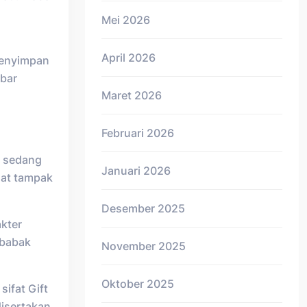
Mei 2026
April 2026
 menyimpan
mbar
Maret 2026
Februari 2026
a sedang
Januari 2026
uat tampak
Desember 2025
kter
 babak
November 2025
Oktober 2025
ifat Gift
disertakan