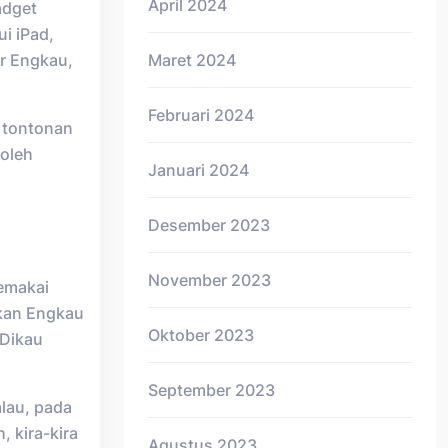
April 2024
adget
i iPad,
Maret 2024
er Engkau,
Februari 2024
r tontonan
 oleh
Januari 2024
Desember 2023
November 2023
emakai
ikan Engkau
Oktober 2023
 Dikau
September 2023
alau, pada
 kira-kira
Agustus 2023