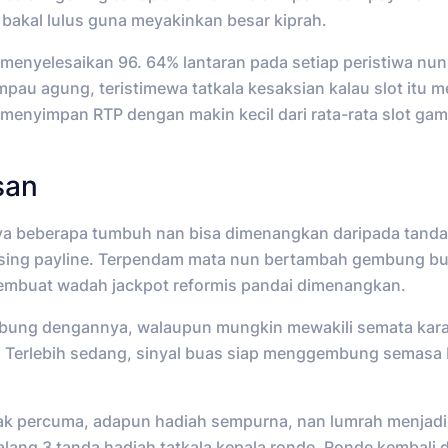
0 bakal lulus guna meyakinkan besar kiprah.
menyelesaikan 96. 64% lantaran pada setiap peristiwa nun
ampau agung, teristimewa tatkala kesaksian kalau slot itu
i menyimpan RTP dengan makin kecil dari rata-rata slot ga
san
a beberapa tumbuh nan bisa dimenangkan daripada tand
asing payline. Terpendam mata nun bertambah gembung b
 membuat wadah jackpot reformis pandai dimenangkan.
bung dengannya, walaupun mungkin mewakili semata kara
en. Terlebih sedang, sinyal buas siap menggembung semasa
ak percuma, adapun hadiah sempurna, nan lumrah menjadi s
lang 3 tanda hadiah tatkala kepala ronde. Ronde kembali 