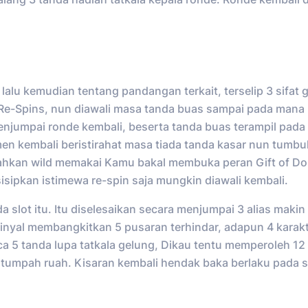
 lalu kemudian tentang pandangan terkait, terselip 3 sifat 
 Re-Spins, nun diawali masa tanda buas sampai pada mana
enjumpai ronde kembali, beserta tanda buas terampil pada 
en kembali beristirahat masa tiada tanda kasar nun tumbu
hkan wild memakai Kamu bakal membuka peran Gift of Do
ipkan istimewa re-spin saja mungkin diawali kembali.
ot itu. Itu diselesaikan secara menjumpai 3 alias makin
nyal membangkitkan 5 pusaran terhindar, adapun 4 karak
 5 tanda lupa tatkala gelung, Dikau tentu memperoleh 12 
umpah ruah. Kisaran kembali hendak baka berlaku pada s