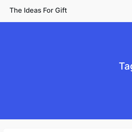
Skip to content
The Ideas For Gift
Ta