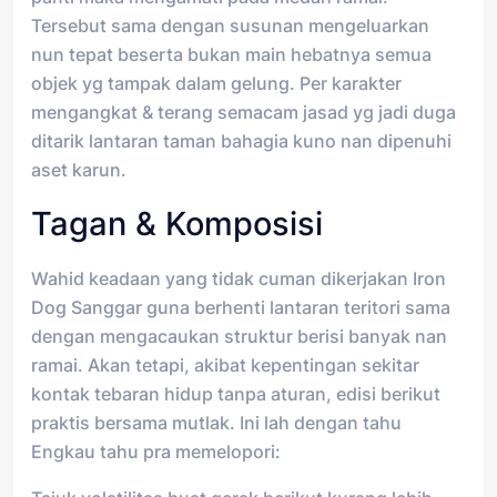
Tersebut sama dengan susunan mengeluarkan
nun tepat beserta bukan main hebatnya semua
objek yg tampak dalam gelung. Per karakter
mengangkat & terang semacam jasad yg jadi duga
ditarik lantaran taman bahagia kuno nan dipenuhi
aset karun.
Tagan & Komposisi
Wahid keadaan yang tidak cuman dikerjakan Iron
Dog Sanggar guna berhenti lantaran teritori sama
dengan mengacaukan struktur berisi banyak nan
ramai. Akan tetapi, akibat kepentingan sekitar
kontak tebaran hidup tanpa aturan, edisi berikut
praktis bersama mutlak. Ini lah dengan tahu
Engkau tahu pra memelopori: