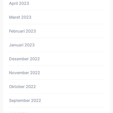
April 2023
Maret 2023
Februari 2023
Januari 2023
Desember 2022
November 2022
Oktober 2022
September 2022