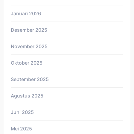
Januari 2026
Desember 2025
November 2025
Oktober 2025
September 2025
Agustus 2025
Juni 2025
Mei 2025