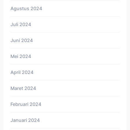
Agustus 2024
Juli 2024
Juni 2024
Mei 2024
April 2024
Maret 2024
Februari 2024
Januari 2024