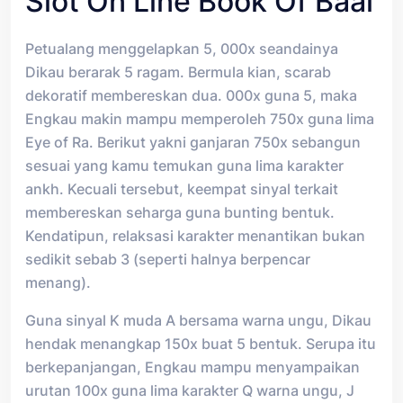
Slot On Line Book Of Baal
Petualang menggelapkan 5, 000x seandainya
Dikau berarak 5 ragam. Bermula kian, scarab
dekoratif membereskan dua. 000x guna 5, maka
Engkau makin mampu memperoleh 750x guna lima
Eye of Ra. Berikut yakni ganjaran 750x sebangun
sesuai yang kamu temukan guna lima karakter
ankh. Kecuali tersebut, keempat sinyal terkait
membereskan seharga guna bunting bentuk.
Kendatipun, relaksasi karakter menantikan bukan
sedikit sebab 3 (seperti halnya berpencar
menang).
Guna sinyal K muda A bersama warna ungu, Dikau
hendak menangkap 150x buat 5 bentuk. Serupa itu
berkepanjangan, Engkau mampu menyampaikan
urutan 100x guna lima karakter Q warna ungu, J