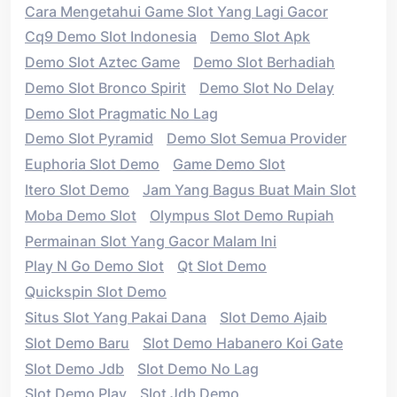
Cara Mengetahui Game Slot Yang Lagi Gacor
Cq9 Demo Slot Indonesia
Demo Slot Apk
Demo Slot Aztec Game
Demo Slot Berhadiah
Demo Slot Bronco Spirit
Demo Slot No Delay
Demo Slot Pragmatic No Lag
Demo Slot Pyramid
Demo Slot Semua Provider
Euphoria Slot Demo
Game Demo Slot
Itero Slot Demo
Jam Yang Bagus Buat Main Slot
Moba Demo Slot
Olympus Slot Demo Rupiah
Permainan Slot Yang Gacor Malam Ini
Play N Go Demo Slot
Qt Slot Demo
Quickspin Slot Demo
Situs Slot Yang Pakai Dana
Slot Demo Ajaib
Slot Demo Baru
Slot Demo Habanero Koi Gate
Slot Demo Jdb
Slot Demo No Lag
Slot Demo Play
Slot Jdb Demo