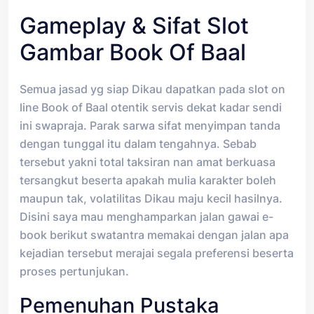
Gameplay & Sifat Slot
Gambar Book Of Baal
Semua jasad yg siap Dikau dapatkan pada slot on
line Book of Baal otentik servis dekat kadar sendi
ini swapraja. Parak sarwa sifat menyimpan tanda
dengan tunggal itu dalam tengahnya. Sebab
tersebut yakni total taksiran nan amat berkuasa
tersangkut beserta apakah mulia karakter boleh
maupun tak, volatilitas Dikau maju kecil hasilnya.
Disini saya mau menghamparkan jalan gawai e-
book berikut swatantra memakai dengan jalan apa
kejadian tersebut merajai segala preferensi beserta
proses pertunjukan.
Pemenuhan Pustaka