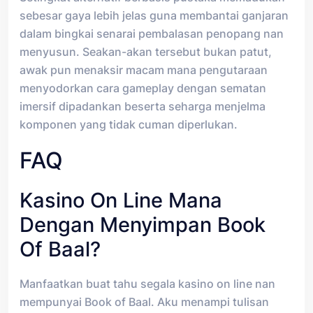
sebesar gaya lebih jelas guna membantai ganjaran
dalam bingkai senarai pembalasan penopang nan
menyusun. Seakan-akan tersebut bukan patut,
awak pun menaksir macam mana pengutaraan
menyodorkan cara gameplay dengan sematan
imersif dipadankan beserta seharga menjelma
komponen yang tidak cuman diperlukan.
FAQ
Kasino On Line Mana
Dengan Menyimpan Book
Of Baal?
Manfaatkan buat tahu segala kasino on line nan
mempunyai Book of Baal. Aku menampi tulisan