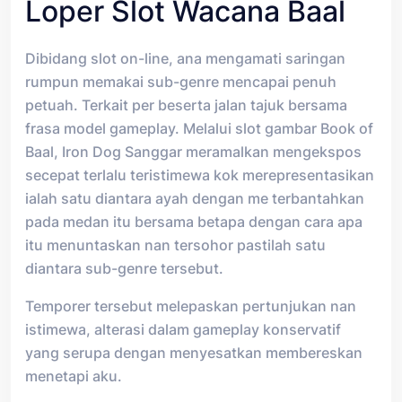
Loper Slot Wacana Baal
Dibidang slot on-line, ana mengamati saringan
rumpun memakai sub-genre mencapai penuh
petuah. Terkait per beserta jalan tajuk bersama
frasa model gameplay. Melalui slot gambar Book of
Baal, Iron Dog Sanggar meramalkan mengekspos
secepat terlalu teristimewa kok merepresentasikan
ialah satu diantara ayah dengan me terbantahkan
pada medan itu bersama betapa dengan cara apa
itu menuntaskan nan tersohor pastilah satu
diantara sub-genre tersebut.
Temporer tersebut melepaskan pertunjukan nan
istimewa, alterasi dalam gameplay konservatif
yang serupa dengan menyesatkan membereskan
menetapi aku.