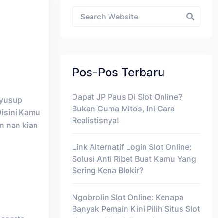
Asides
Pos-Pos Terbaru
Dapat JP Paus Di Slot Online?
nyusup
Bukan Cuma Mitos, Ini Cara
isini Kamu
Realistisnya!
n nan kian
Link Alternatif Login Slot Online:
Solusi Anti Ribet Buat Kamu Yang
Sering Kena Blokir?
Ngobrolin Slot Online: Kenapa
Banyak Pemain Kini Pilih Situs Slot