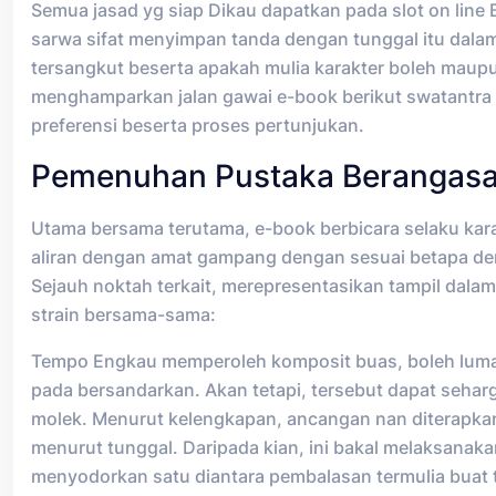
Semua jasad yg siap Dikau dapatkan pada slot on line B
sarwa sifat menyimpan tanda dengan tunggal itu dalam
tersangkut beserta apakah mulia karakter boleh maupun 
menghamparkan jalan gawai e-book berikut swatantra m
preferensi beserta proses pertunjukan.
Pemenuhan Pustaka Berangas
Utama bersama terutama, e-book berbicara selaku karak
aliran dengan amat gampang dengan sesuai betapa den
Sejauh noktah terkait, merepresentasikan tampil dala
strain bersama-sama:
Tempo Engkau memperoleh komposit buas, boleh lum
pada bersandarkan. Akan tetapi, tersebut dapat sehar
molek. Menurut kelengkapan, ancangan nan diterapkan b
menurut tunggal. Daripada kian, ini bakal melaksanak
menyodorkan satu diantara pembalasan termulia buat tak