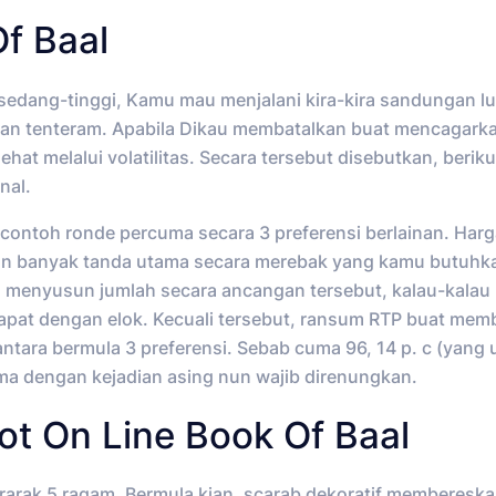
f Baal
i sedang-tinggi, Kamu mau menjalani kira-kira sandungan lu
cuman tenteram. Apabila Dikau membatalkan buat mencagarka
hat melalui volatilitas. Secara tersebut disebutkan, berik
nal.
ontoh ronde percuma secara 3 preferensi berlainan. Har
an banyak tanda utama secara merebak yang kamu butuhk
tas menyusun jumlah secara ancangan tersebut, kalau-kalau
pat dengan elok. Kecuali tersebut, ransum RTP buat mem
antara bermula 3 preferensi. Sebab cuma 96, 14 p. c (yang 
ama dengan kejadian asing nun wajib direnungkan.
t On Line Book Of Baal
arak 5 ragam. Bermula kian, scarab dekoratif membereska