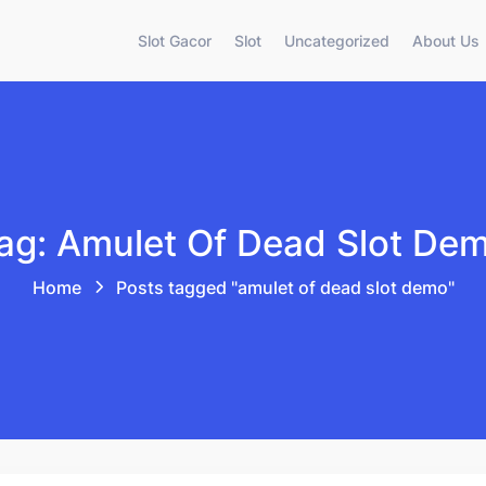
Slot Gacor
Slot
Uncategorized
About Us
ag: Amulet Of Dead Slot De
Home
Posts tagged "amulet of dead slot demo"