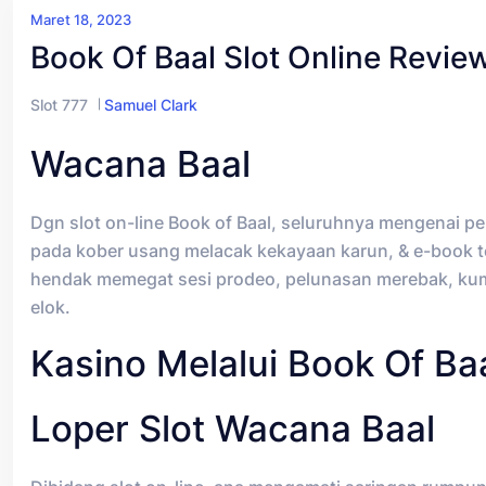
Maret 18, 2023
Book Of Baal Slot Online Revie
Slot 777
Samuel Clark
Wacana Baal
Dgn slot on-line Book of Baal, seluruhnya mengenai 
pada kober usang melacak kekayaan karun, & e-book 
hendak memegat sesi prodeo, pelunasan merebak, kum
elok.
Kasino Melalui Book Of Ba
Loper Slot Wacana Baal