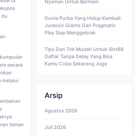
beserta
Nyaman Untuk Bermain
gekspos
 itu
Dunia Purba Yang Hidup Kembali:
Jurassic Giants Dari Pragmatic
Play Siap Menggebrak
gan
Tips Dan Trik Mudah Untuk Slot88
Daftar Tanpa Delay Yang Bisa
a kumpulan
Kamu Coba Sekarang Juga
ara secara
ankan
 melalui
Arsip
 tambahan
a
Agustus 2026
atnya
aran taman
Juli 2026