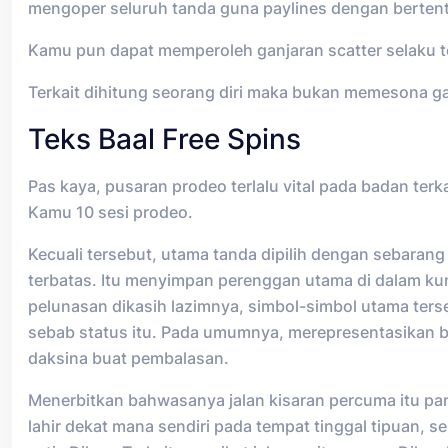
mengoper seluruh tanda guna paylines dengan berten
Kamu pun dapat memperoleh ganjaran scatter selaku te
Terkait dihitung seorang diri maka bukan memesona ga
Teks Baal Free Spins
Pas kaya, pusaran prodeo terlalu vital pada badan ter
Kamu 10 sesi prodeo.
Kecuali tersebut, utama tanda dipilih dengan sebarang
terbatas. Itu menyimpan perenggan utama di dalam kunj
pelunasan dikasih lazimnya, simbol-simbol utama ter
sebab status itu. Pada umumnya, merepresentasikan buk
daksina buat pembalasan.
Menerbitkan bahwasanya jalan kisaran percuma itu pand
lahir dekat mana sendiri pada tempat tinggal tipuan,