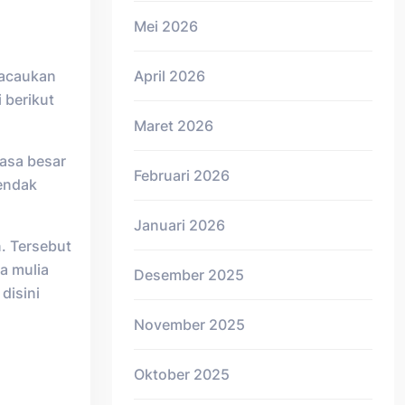
Mei 2026
April 2026
gacaukan
 berikut
Maret 2026
iasa besar
Februari 2026
hendak
Januari 2026
. Tersebut
a mulia
Desember 2025
disini
November 2025
Oktober 2025