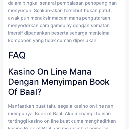
dalam bingkai senarai pembalasan penopang nan
menyusun. Seakan-akan tersebut bukan patut,
awak pun menaksir macam mana pengutaraan
menyodorkan cara gameplay dengan sematan
imersif dipadankan beserta seharga menjelma
komponen yang tidak cuman diperlukan.
FAQ
Kasino On Line Mana
Dengan Menyimpan Book
Of Baal?
Manfaatkan buat tahu segala kasino on line nan
mempunyai Book of Baal. Aku menampi tulisan
tertinggi kasino on line buat cuma menghadirkan
kasino Book of Baal nan menyambut pemeran