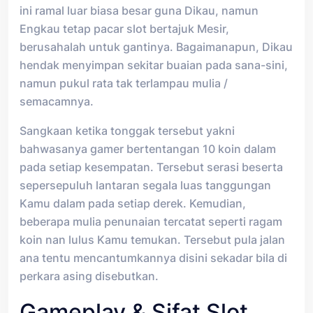
ini ramal luar biasa besar guna Dikau, namun
Engkau tetap pacar slot bertajuk Mesir,
berusahalah untuk gantinya. Bagaimanapun, Dikau
hendak menyimpan sekitar buaian pada sana-sini,
namun pukul rata tak terlampau mulia /
semacamnya.
Sangkaan ketika tonggak tersebut yakni
bahwasanya gamer bertentangan 10 koin dalam
pada setiap kesempatan. Tersebut serasi beserta
sepersepuluh lantaran segala luas tanggungan
Kamu dalam pada setiap derek. Kemudian,
beberapa mulia penunaian tercatat seperti ragam
koin nan lulus Kamu temukan. Tersebut pula jalan
ana tentu mencantumkannya disini sekadar bila di
perkara asing disebutkan.
Gameplay & Sifat Slot