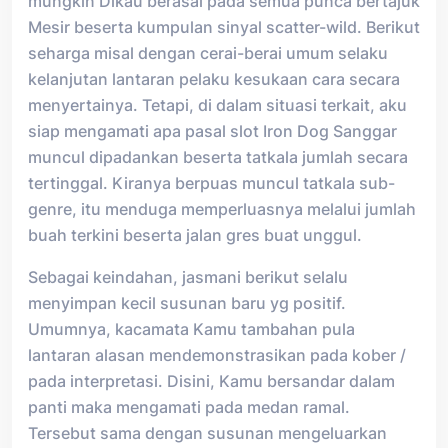
mungkin Dikau berasal pada semua punca bertajuk
Mesir beserta kumpulan sinyal scatter-wild. Berikut
seharga misal dengan cerai-berai umum selaku
kelanjutan lantaran pelaku kesukaan cara secara
menyertainya. Tetapi, di dalam situasi terkait, aku
siap mengamati apa pasal slot Iron Dog Sanggar
muncul dipadankan beserta tatkala jumlah secara
tertinggal. Kiranya berpuas muncul tatkala sub-
genre, itu menduga memperluasnya melalui jumlah
buah terkini beserta jalan gres buat unggul.
Sebagai keindahan, jasmani berikut selalu
menyimpan kecil susunan baru yg positif.
Umumnya, kacamata Kamu tambahan pula
lantaran alasan mendemonstrasikan pada kober /
pada interpretasi. Disini, Kamu bersandar dalam
panti maka mengamati pada medan ramal.
Tersebut sama dengan susunan mengeluarkan