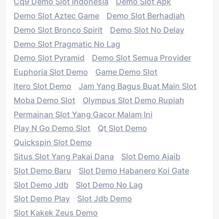
Cq9 Demo Slot Indonesia
Demo Slot Apk
Demo Slot Aztec Game
Demo Slot Berhadiah
Demo Slot Bronco Spirit
Demo Slot No Delay
Demo Slot Pragmatic No Lag
Demo Slot Pyramid
Demo Slot Semua Provider
Euphoria Slot Demo
Game Demo Slot
Itero Slot Demo
Jam Yang Bagus Buat Main Slot
Moba Demo Slot
Olympus Slot Demo Rupiah
Permainan Slot Yang Gacor Malam Ini
Play N Go Demo Slot
Qt Slot Demo
Quickspin Slot Demo
Situs Slot Yang Pakai Dana
Slot Demo Ajaib
Slot Demo Baru
Slot Demo Habanero Koi Gate
Slot Demo Jdb
Slot Demo No Lag
Slot Demo Play
Slot Jdb Demo
Slot Kakek Zeus Demo