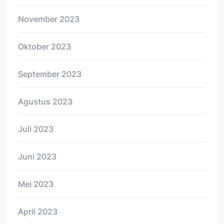
November 2023
Oktober 2023
September 2023
Agustus 2023
Juli 2023
Juni 2023
Mei 2023
April 2023