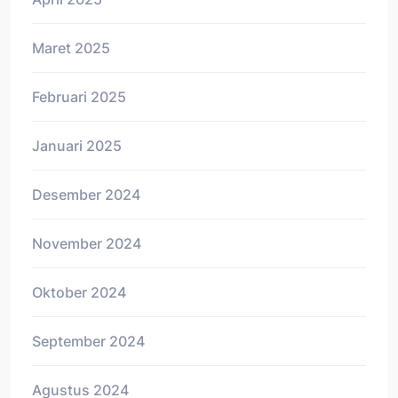
Maret 2025
Februari 2025
Januari 2025
Desember 2024
November 2024
Oktober 2024
September 2024
Agustus 2024