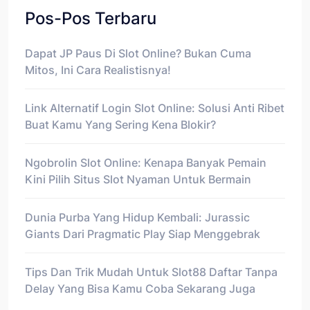
Pos-Pos Terbaru
Dapat JP Paus Di Slot Online? Bukan Cuma
Mitos, Ini Cara Realistisnya!
Link Alternatif Login Slot Online: Solusi Anti Ribet
Buat Kamu Yang Sering Kena Blokir?
Ngobrolin Slot Online: Kenapa Banyak Pemain
Kini Pilih Situs Slot Nyaman Untuk Bermain
Dunia Purba Yang Hidup Kembali: Jurassic
Giants Dari Pragmatic Play Siap Menggebrak
Tips Dan Trik Mudah Untuk Slot88 Daftar Tanpa
Delay Yang Bisa Kamu Coba Sekarang Juga