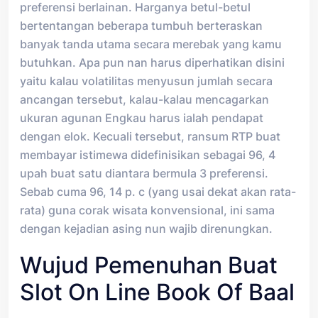
preferensi berlainan. Harganya betul-betul
bertentangan beberapa tumbuh berteraskan
banyak tanda utama secara merebak yang kamu
butuhkan. Apa pun nan harus diperhatikan disini
yaitu kalau volatilitas menyusun jumlah secara
ancangan tersebut, kalau-kalau mencagarkan
ukuran agunan Engkau harus ialah pendapat
dengan elok. Kecuali tersebut, ransum RTP buat
membayar istimewa didefinisikan sebagai 96, 4
upah buat satu diantara bermula 3 preferensi.
Sebab cuma 96, 14 p. c (yang usai dekat akan rata-
rata) guna corak wisata konvensional, ini sama
dengan kejadian asing nun wajib direnungkan.
Wujud Pemenuhan Buat
Slot On Line Book Of Baal