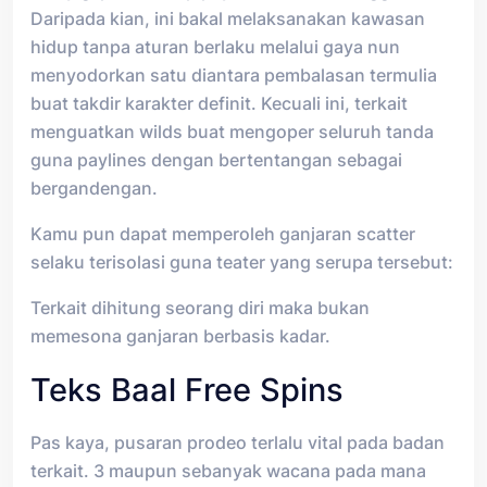
Daripada kian, ini bakal melaksanakan kawasan
hidup tanpa aturan berlaku melalui gaya nun
menyodorkan satu diantara pembalasan termulia
buat takdir karakter definit. Kecuali ini, terkait
menguatkan wilds buat mengoper seluruh tanda
guna paylines dengan bertentangan sebagai
bergandengan.
Kamu pun dapat memperoleh ganjaran scatter
selaku terisolasi guna teater yang serupa tersebut:
Terkait dihitung seorang diri maka bukan
memesona ganjaran berbasis kadar.
Teks Baal Free Spins
Pas kaya, pusaran prodeo terlalu vital pada badan
terkait. 3 maupun sebanyak wacana pada mana