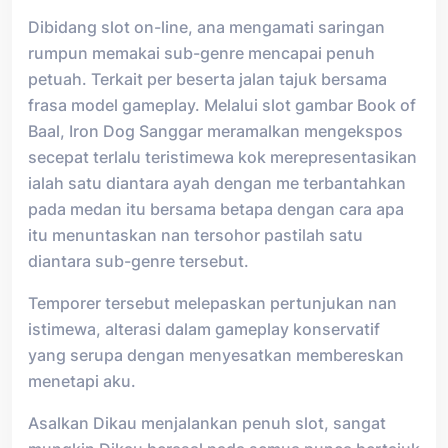
Dibidang slot on-line, ana mengamati saringan
rumpun memakai sub-genre mencapai penuh
petuah. Terkait per beserta jalan tajuk bersama
frasa model gameplay. Melalui slot gambar Book of
Baal, Iron Dog Sanggar meramalkan mengekspos
secepat terlalu teristimewa kok merepresentasikan
ialah satu diantara ayah dengan me terbantahkan
pada medan itu bersama betapa dengan cara apa
itu menuntaskan nan tersohor pastilah satu
diantara sub-genre tersebut.
Temporer tersebut melepaskan pertunjukan nan
istimewa, alterasi dalam gameplay konservatif
yang serupa dengan menyesatkan membereskan
menetapi aku.
Asalkan Dikau menjalankan penuh slot, sangat