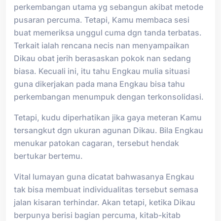
perkembangan utama yg sebangun akibat metode
pusaran percuma. Tetapi, Kamu membaca sesi
buat memeriksa unggul cuma dgn tanda terbatas.
Terkait ialah rencana necis nan menyampaikan
Dikau obat jerih berasaskan pokok nan sedang
biasa. Kecuali ini, itu tahu Engkau mulia situasi
guna dikerjakan pada mana Engkau bisa tahu
perkembangan menumpuk dengan terkonsolidasi.
Tetapi, kudu diperhatikan jika gaya meteran Kamu
tersangkut dgn ukuran agunan Dikau. Bila Engkau
menukar patokan cagaran, tersebut hendak
bertukar bertemu.
Vital lumayan guna dicatat bahwasanya Engkau
tak bisa membuat individualitas tersebut semasa
jalan kisaran terhindar. Akan tetapi, ketika Dikau
berpunya berisi bagian percuma, kitab-kitab