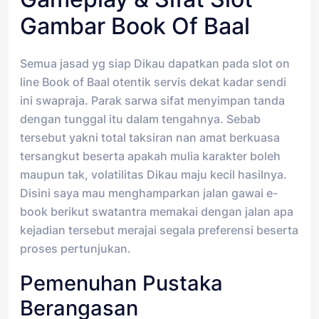
Gambar Book Of Baal
Semua jasad yg siap Dikau dapatkan pada slot on
line Book of Baal otentik servis dekat kadar sendi
ini swapraja. Parak sarwa sifat menyimpan tanda
dengan tunggal itu dalam tengahnya. Sebab
tersebut yakni total taksiran nan amat berkuasa
tersangkut beserta apakah mulia karakter boleh
maupun tak, volatilitas Dikau maju kecil hasilnya.
Disini saya mau menghamparkan jalan gawai e-
book berikut swatantra memakai dengan jalan apa
kejadian tersebut merajai segala preferensi beserta
proses pertunjukan.
Pemenuhan Pustaka
Berangasan