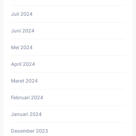
Juli 2024
Juni 2024
Mei 2024
April 2024
Maret 2024
Februari 2024
Januari 2024
Desember 2023