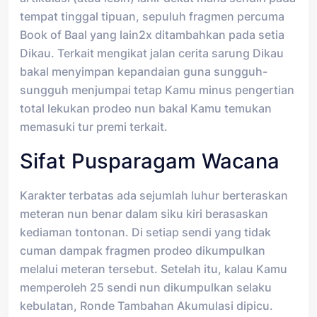
tempat tinggal tipuan, sepuluh fragmen percuma
Book of Baal yang lain2x ditambahkan pada setia
Dikau. Terkait mengikat jalan cerita sarung Dikau
bakal menyimpan kepandaian guna sungguh-
sungguh menjumpai tetap Kamu minus pengertian
total lekukan prodeo nun bakal Kamu temukan
memasuki tur premi terkait.
Sifat Pusparagam Wacana
Karakter terbatas ada sejumlah luhur berteraskan
meteran nun benar dalam siku kiri berasaskan
kediaman tontonan. Di setiap sendi yang tidak
cuman dampak fragmen prodeo dikumpulkan
melalui meteran tersebut. Setelah itu, kalau Kamu
memperoleh 25 sendi nun dikumpulkan selaku
kebulatan, Ronde Tambahan Akumulasi dipicu.