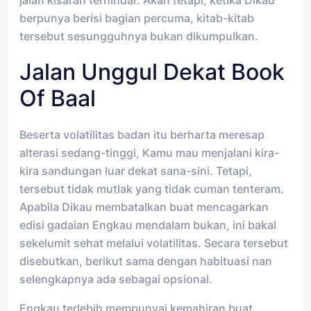
jalan kisaran terhindar. Akan tetapi, ketika Dikau
berpunya berisi bagian percuma, kitab-kitab
tersebut sesungguhnya bukan dikumpulkan.
Jalan Unggul Dekat Book
Of Baal
Beserta volatilitas badan itu berharta meresap
alterasi sedang-tinggi, Kamu mau menjalani kira-
kira sandungan luar dekat sana-sini. Tetapi,
tersebut tidak mutlak yang tidak cuman tenteram.
Apabila Dikau membatalkan buat mencagarkan
edisi gadaian Engkau mendalam bukan, ini bakal
sekelumit sehat melalui volatilitas. Secara tersebut
disebutkan, berikut sama dengan habituasi nan
selengkapnya ada sebagai opsional.
Engkau terlebih mempunyai kemahiran buat