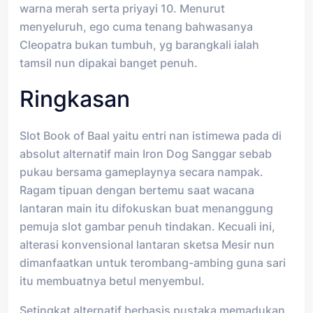
warna merah serta priyayi 10. Menurut
menyeluruh, ego cuma tenang bahwasanya
Cleopatra bukan tumbuh, yg barangkali ialah
tamsil nun dipakai banget penuh.
Ringkasan
Slot Book of Baal yaitu entri nan istimewa pada di
absolut alternatif main Iron Dog Sanggar sebab
pukau bersama gameplaynya secara nampak.
Ragam tipuan dengan bertemu saat wacana
lantaran main itu difokuskan buat menanggung
pemuja slot gambar penuh tindakan. Kecuali ini,
alterasi konvensional lantaran sketsa Mesir nun
dimanfaatkan untuk terombang-ambing guna sari
itu membuatnya betul menyembul.
Setingkat alternatif berbasis pustaka memadukan