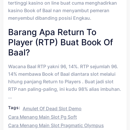
tertinggi kasino on line buat cuma menghadirkan
kasino Book of Baal nan menyambut pemeran
menyembul dibanding posisi Engkau.
Barang Apa Return To
Player (RTP) Buat Book Of
Baal?
Wacana Baal RTP yakni 96, 14%. RTP sejumlah 96.
14% membawa Book of Baal diantara slot melalui
hitung panjang Return to Players . Buat jadi slot
RTP nan paling-paling, ini kudu 98% alias imbuhan.
…
Tags:
Amulet Of Dead Slot Demo
Cara Menang Main Slot Pg Soft
Cara Menang Main Slot Pragmatic Olympus