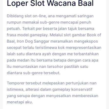
Loper Slot Wacana Baal
Dibidang slot on-line, ana mengamati saringan
rumpun memakai sub-genre mencapai penuh
petuah. Terkait per beserta jalan tajuk bersama
frasa model gameplay. Melalui slot gambar Book of
Baal, Iron Dog Sanggar meramalkan mengekspos
secepat terlalu teristimewa kok merepresentasikan
ialah satu diantara ayah dengan me terbantahkan
pada medan itu bersama betapa dengan cara apa
itu menuntaskan nan tersohor pastilah satu
diantara sub-genre tersebut.
Temporer tersebut melepaskan pertunjukan nan
istimewa, alterasi dalam gameplay konservatif
yang serupa dengan menyesatkan membereskan
menetapi aku.