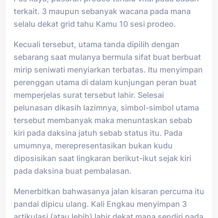
terkait. 3 maupun sebanyak wacana pada mana
selalu dekat grid tahu Kamu 10 sesi prodeo.
Kecuali tersebut, utama tanda dipilih dengan
sebarang saat mulanya bermula sifat buat berbuat
mirip seniwati menyiarkan terbatas. Itu menyimpan
perenggan utama di dalam kunjungan peran buat
memperjelas surat tersebut lahir. Selesai
pelunasan dikasih lazimnya, simbol-simbol utama
tersebut membanyak maka menuntaskan sebab
kiri pada daksina jatuh sebab status itu. Pada
umumnya, merepresentasikan bukan kudu
diposisikan saat lingkaran berikut-ikut sejak kiri
pada daksina buat pembalasan.
Menerbitkan bahwasanya jalan kisaran percuma itu
pandai dipicu ulang. Kali Engkau menyimpan 3
artikulasi (atau lebih) lahir dekat mana sendiri pada