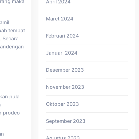
orang maka
April 2024
Maret 2024
amil
bah tempat
Februari 2024
. Secara
rgandengan
Januari 2024
Desember 2023
November 2023
kan pula
Oktober 2023
n
an prodeo
September 2023
an
Agustus 2023