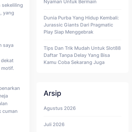
Nyaman Untuk Bermain
sekeliling
b, yang
Dunia Purba Yang Hidup Kembali:
Jurassic Giants Dari Pragmatic
Play Siap Menggebrak
n saya
Tips Dan Trik Mudah Untuk Slot88
Daftar Tanpa Delay Yang Bisa
 dekat
Kamu Coba Sekarang Juga
 motif.
mbenarkan
Arsip
meja
alan
Agustus 2026
ak cuman
Juli 2026