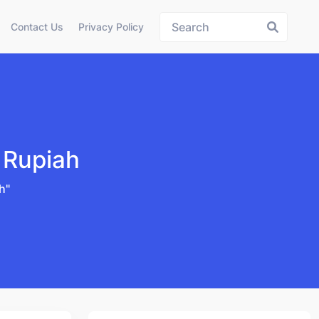
Contact Us
Privacy Policy
 Rupiah
h"