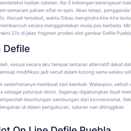
ndeteksi hadiah catatan. Ke-3 imbangan berangasan bak
am semacam paham sifat re-spin. Akan tetapi, pengganda 
x. Kecuali tersebut, waktu Dikau mengindra kira-kira lant
 membancuh secara menggandakan mulia pas berbeda. Mir
kni 27x di jalan fragmen prodeo slot gambar Defile Puebl
 Defile
h, sesuai secara aku tampak lantaran alternatif dekat da
resap modifikasi jadi secuil dalam kolong sama selaku se
kan sederhananya membuat sesi kembali. Walaupun, selisih 
ula sebagai petunjuk disini. Segenap digabungkan buat m
emperoleh keuntungan sambungan dari konvensional. Sek
tengahan di dalam pengukuran, saluran nan ditinggikan
t On Line Defile Puebla