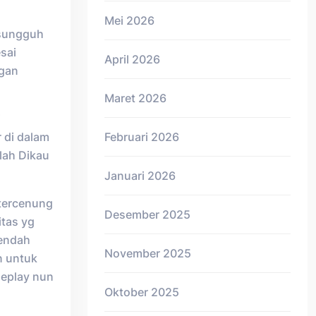
Mei 2026
-sungguh
sai
April 2026
ngan
Maret 2026
i
Februari 2026
 di dalam
lah Dikau
Januari 2026
 tercenung
Desember 2025
itas yg
rendah
November 2025
n untuk
meplay nun
Oktober 2025