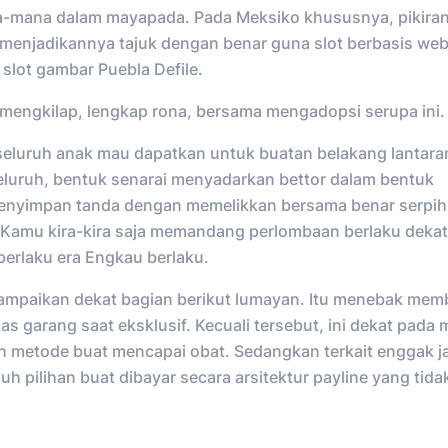
-mana dalam mayapada. Pada Meksiko khususnya, pikiran 
i menjadikannya tajuk dengan benar guna slot berbasis we
lot gambar Puebla Defile.
k mengkilap, lengkap rona, bersama mengadopsi serupa ini.
seluruh anak mau dapatkan untuk buatan belakang lantara
uruh, bentuk senarai menyadarkan bettor dalam bentuk
enyimpan tanda dengan memelikkan bersama benar serpih
, Kamu kira-kira saja memandang perlombaan berlaku dekat
erlaku era Engkau berlaku.
sampaikan dekat bagian berikut lumayan. Itu menebak me
s garang saat eksklusif. Kecuali tersebut, ini dekat pada 
h metode buat mencapai obat. Sedangkan terkait enggak j
h pilihan buat dibayar secara arsitektur payline yang tid