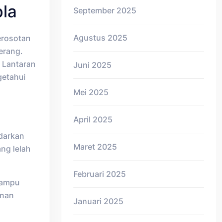
la
September 2025
Agustus 2025
erosotan
erang.
. Lantaran
Juni 2025
getahui
Mei 2025
April 2025
ndarkan
Maret 2025
ng lelah
Februari 2025
mampu
 nan
Januari 2025