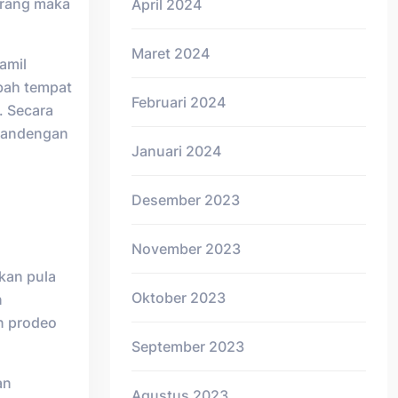
orang maka
April 2024
Maret 2024
amil
bah tempat
Februari 2024
. Secara
rgandengan
Januari 2024
Desember 2023
November 2023
kan pula
Oktober 2023
n
an prodeo
September 2023
an
Agustus 2023