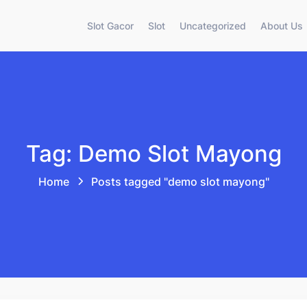
Slot Gacor
Slot
Uncategorized
About Us
Tag: Demo Slot Mayong
Home
Posts tagged "demo slot mayong"