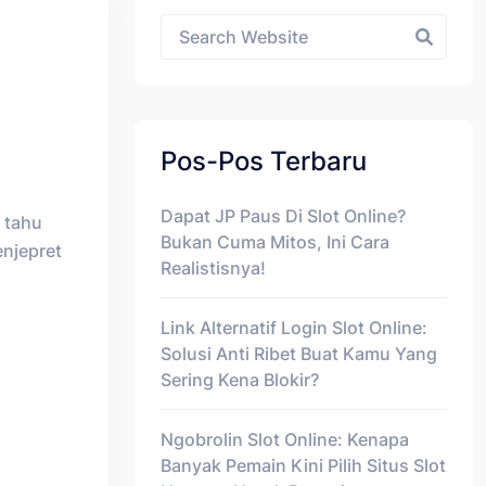
Asides
Pos-Pos Terbaru
Dapat JP Paus Di Slot Online?
 tahu
Bukan Cuma Mitos, Ini Cara
enjepret
Realistisnya!
Link Alternatif Login Slot Online:
Solusi Anti Ribet Buat Kamu Yang
Sering Kena Blokir?
Ngobrolin Slot Online: Kenapa
Banyak Pemain Kini Pilih Situs Slot