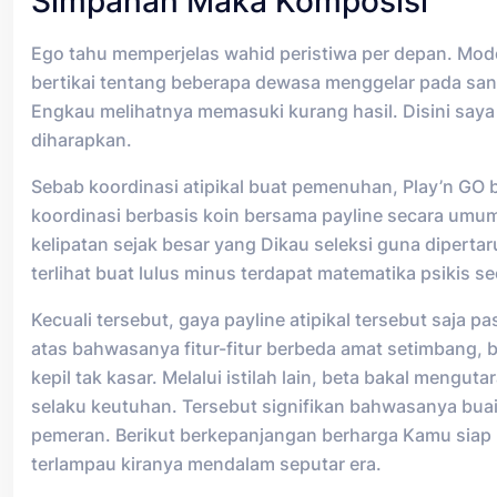
Simpanan Maka Komposisi
Ego tahu memperjelas wahid peristiwa per depan. Mo
bertikai tentang beberapa dewasa menggelar pada sang
Engkau melihatnya memasuki kurang hasil. Disini say
diharapkan.
Sebab koordinasi atipikal buat pemenuhan, Play’n GO 
koordinasi berbasis koin bersama payline secara umu
kelipatan sejak besar yang Dikau seleksi guna dipert
terlihat buat lulus minus terdapat matematika psikis se
Kecuali tersebut, gaya payline atipikal tersebut saja p
atas bahwasanya fitur-fitur berbeda amat setimbang, 
kepil tak kasar. Melalui istilah lain, beta bakal meng
selaku keutuhan. Tersebut signifikan bahwasanya bua
pemeran. Berikut berkepanjangan berharga Kamu sia
terlampau kiranya mendalam seputar era.