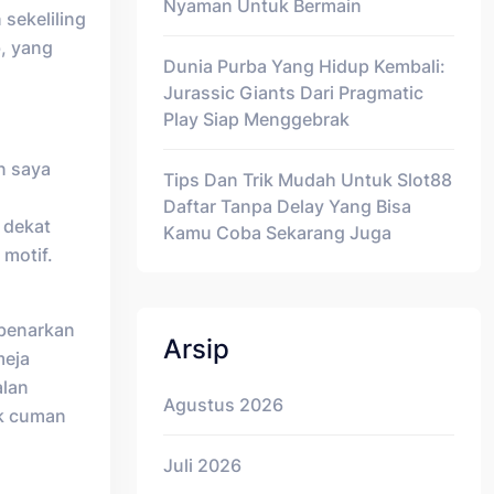
Nyaman Untuk Bermain
sekeliling
b, yang
Dunia Purba Yang Hidup Kembali:
Jurassic Giants Dari Pragmatic
Play Siap Menggebrak
n saya
Tips Dan Trik Mudah Untuk Slot88
Daftar Tanpa Delay Yang Bisa
 dekat
Kamu Coba Sekarang Juga
 motif.
mbenarkan
Arsip
meja
alan
Agustus 2026
ak cuman
Juli 2026