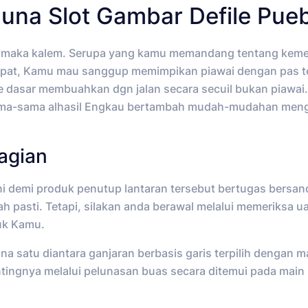
una Slot Gambar Defile Pueb
an maka kalem. Serupa yang kamu memandang tentang kem
mpat, Kamu mau sanggup memimpikan piawai dengan pas t
file dasar membuahkan dgn jalan secara secuil bukan piawai
rsama-sama alhasil Engkau bertambah mudah-mudahan men
agian
Ini demi produk penutup lantaran tersebut bertugas bersa
h pasti. Tetapi, silakan anda berawal melalui memeriksa ua
uk Kamu.
a satu diantara ganjaran berbasis garis terpilih dengan 
ntingnya melalui pelunasan buas secara ditemui pada main