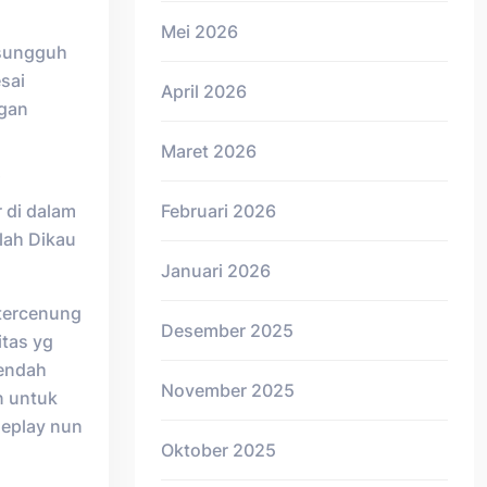
Mei 2026
-sungguh
sai
April 2026
ngan
Maret 2026
i
Februari 2026
 di dalam
lah Dikau
Januari 2026
 tercenung
Desember 2025
itas yg
rendah
November 2025
n untuk
meplay nun
Oktober 2025