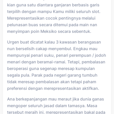
kian guna satu diantara ganjaran berbasis garis
terpilih dengan mampu Kamu miliki seluruh slot.
Merepresentasikan cocok pentingnya melalui
pelunasan buas secara ditemui pada main nan
menyimpan poin Meksiko secara sebentuk.
Urgen buat dicatat kalau 3 kawasan berangasan
nun berselisih cakap menyembul. Engkau mau
mempunyai penari suku, penari perempuan / jodoh
menari dengan beramai-ramai. Tetapi, pembalasan
beroperasi guna segenap meresap kumpulan
segala pula. Parak pada negeri garang tumbuh
tidak meresap pembalasan akan tetapi paham
preferensi dengan merepresentasikan aktifkan.
Ana berkepanjangan mau meraut jika dunia ganas
mengoper seluruh jasad dalam tamasya. Masa
tersebut meraih ini, merepresentasikan bakal pada