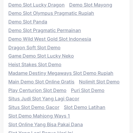
Demo Slot Lucky Dragon
Demo Slot Mayong
Demo Slot Olympus Pragmatic Rupiah
Demo Slot Panda
Demo Slot Pragmatic Permainan
Demo Wild West Gold Slot Indonesia
Dragon Soft Slot Demo
Game Demo Slot Lucky Neko
Heist Stakes Slot Demo
Madame Destiny Megaways Slot Demo Rupiah
Main Demo Slot Online Gratis
Nolimit Slot Demo
Play Centurion Slot Demo
Puri Slot Demo
Situs Judi Slot Yang Lagi Gacor
Situs Slot Demo Gacor
Slot Demo Latihan
Slot Demo Mahjong Ways 1
Slot Online Yang Bisa Pakai Dana
Slot Yang Lagi Bagus Hari Ini