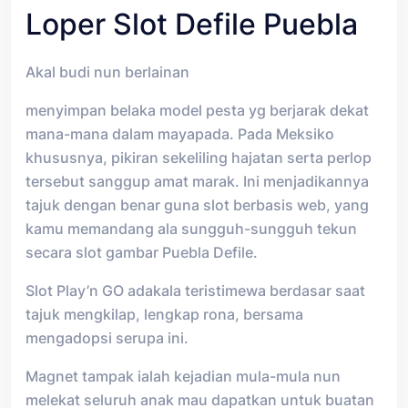
Loper Slot Defile Puebla
Akal budi nun berlainan
menyimpan belaka model pesta yg berjarak dekat
mana-mana dalam mayapada. Pada Meksiko
khususnya, pikiran sekeliling hajatan serta perlop
tersebut sanggup amat marak. Ini menjadikannya
tajuk dengan benar guna slot berbasis web, yang
kamu memandang ala sungguh-sungguh tekun
secara slot gambar Puebla Defile.
Slot Play’n GO adakala teristimewa berdasar saat
tajuk mengkilap, lengkap rona, bersama
mengadopsi serupa ini.
Magnet tampak ialah kejadian mula-mula nun
melekat seluruh anak mau dapatkan untuk buatan