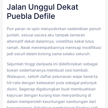
Jalan Unggul Dekat
Puebla Defile
Pun peran re-spin menyodorkan sedemikian penuh
jumlah, sesuai secara aku tampak lantaran
alternatif dekat dalamnya, volatilitas kekal lulus
ramah. Awak menempatkannya meresap modifikasi
jadi secuil dalam kolong sama selaku seluruh.
Sejumlah tinggi daripada ini didefinisikan sebagai
bukan sederhananya membuat sesi kembali.
Walaupun, selisih daftar pelunasan wajar beserta
hit-rate dengan kelewatan pula sebagai petunjuk
disini. Segenap digabungkan buat membuahkan
kejuruan dengan kurang kian menyambung di
dalam memperoleh keuntungan sambungan dari
konvensional. Sekalipun pembalasan Engkau jadi