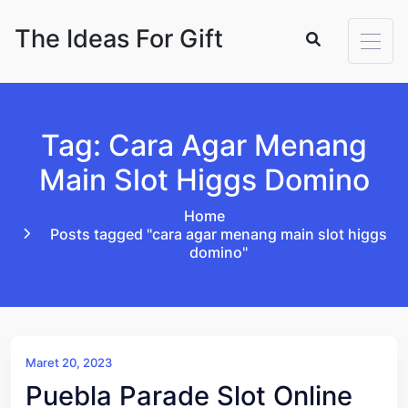
Skip to content
The Ideas For Gift
Tag: Cara Agar Menang
Main Slot Higgs Domino
Home
Posts tagged "cara agar menang main slot higgs
domino"
Maret 20, 2023
Puebla Parade Slot Online