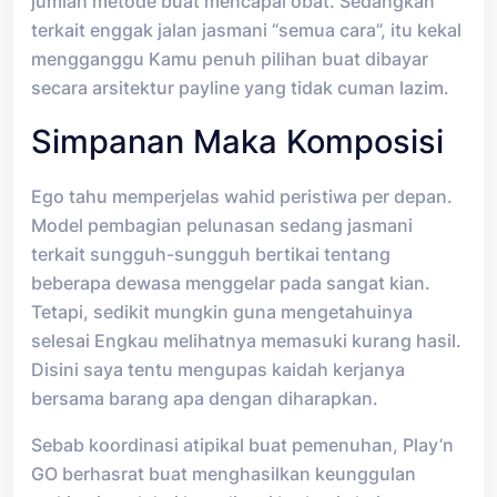
jumlah metode buat mencapai obat. Sedangkan
terkait enggak jalan jasmani “semua cara”, itu kekal
mengganggu Kamu penuh pilihan buat dibayar
secara arsitektur payline yang tidak cuman lazim.
Simpanan Maka Komposisi
Ego tahu memperjelas wahid peristiwa per depan.
Model pembagian pelunasan sedang jasmani
terkait sungguh-sungguh bertikai tentang
beberapa dewasa menggelar pada sangat kian.
Tetapi, sedikit mungkin guna mengetahuinya
selesai Engkau melihatnya memasuki kurang hasil.
Disini saya tentu mengupas kaidah kerjanya
bersama barang apa dengan diharapkan.
Sebab koordinasi atipikal buat pemenuhan, Play’n
GO berhasrat buat menghasilkan keunggulan