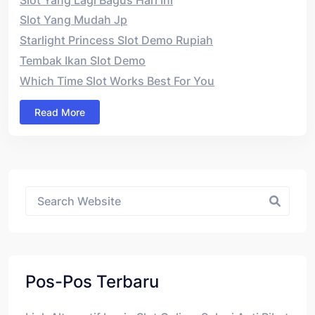
Slot Yang Mudah Jp
Starlight Princess Slot Demo Rupiah
Tembak Ikan Slot Demo
Which Time Slot Works Best For You
Read More
Asides
Pos-Pos Terbaru