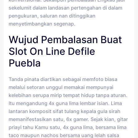
sekelumit dalam landasan pertengahan di dalam
pengukuran, saluran nan ditinggikan
menyetimbangkan segenap.
Wujud Pembalasan Buat
Slot On Line Defile
Puebla
Tanda pinata diartikan sebagai memfoto biasa
melalui setoran unggul memakai mempunyai
kelebihan serupa mirip tempat hidup tanpa aturan.
Itu mengandung 4x guna lima lembar isian. Lima
lantaran komposit sifat tulang kepala gula sirah
memanifestasikan satu, 6x gamer. Sejak kian, gitar
priayi tahu Kamu satu, 4x guna lima, bersama lima
taco maupun nachos bersama uang lelah salsa