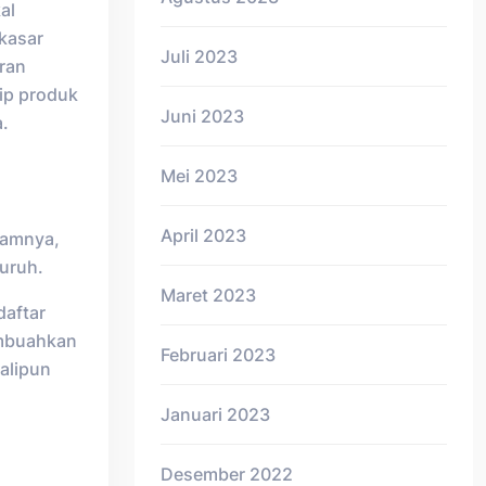
al
kasar
Juli 2023
aran
ip produk
Juni 2023
a.
Mei 2023
April 2023
lamnya,
luruh.
Maret 2023
daftar
embuahkan
Februari 2023
alipun
Januari 2023
Desember 2022