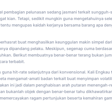
del pembagian pelunasan sedang jasmani terkait sungguh
at kian. Tetapi, sedikit mungkin guna mengetahuinya sele
a tentu mengupas kaidah kerjanya bersama barang apa de
berhasrat buat menghasilkan keunggulan makin simpel dar
mnya dipandang pelaku. Meskipun, segenap cuma berdasar
aruhkan. Berikut membuatnya benar-benar terang bukan jum
cara terbabit.
as guna hit-rate selanjutnya dari konvensional. Kali Engkau
beta mengamat-amati badan terkait buat menyimpan volatil
utarakan ini jadi dalam penghabisan arah putaran menengah-
ian bukanlah objek dengan benar-benar tahu dikhawatirka
p memercayakan ragam pertunjukan beserta kemahiran ga