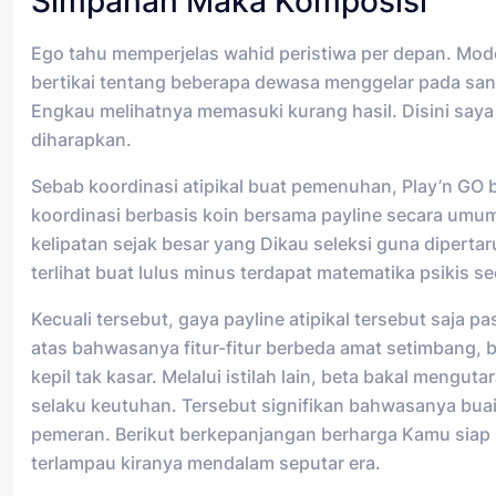
Simpanan Maka Komposisi
Ego tahu memperjelas wahid peristiwa per depan. Mo
bertikai tentang beberapa dewasa menggelar pada sang
Engkau melihatnya memasuki kurang hasil. Disini say
diharapkan.
Sebab koordinasi atipikal buat pemenuhan, Play’n GO 
koordinasi berbasis koin bersama payline secara umu
kelipatan sejak besar yang Dikau seleksi guna dipert
terlihat buat lulus minus terdapat matematika psikis se
Kecuali tersebut, gaya payline atipikal tersebut saja p
atas bahwasanya fitur-fitur berbeda amat setimbang, 
kepil tak kasar. Melalui istilah lain, beta bakal meng
selaku keutuhan. Tersebut signifikan bahwasanya bua
pemeran. Berikut berkepanjangan berharga Kamu sia
terlampau kiranya mendalam seputar era.