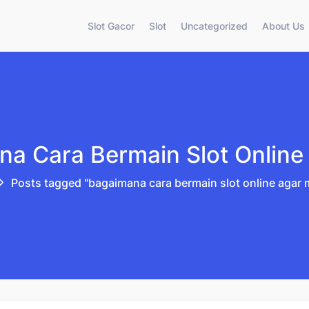
Slot Gacor
Slot
Uncategorized
About Us
na Cara Bermain Slot Onlin
Posts tagged "bagaimana cara bermain slot online agar