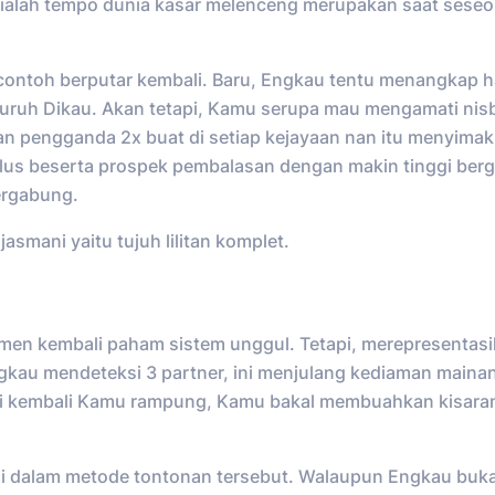
an ialah tempo dunia kasar melenceng merupakan saat sese
 contoh berputar kembali. Baru, Engkau tentu menangkap h
ruh Dikau. Akan tetapi, Kamu serupa mau mengamati nis
n pengganda 2x buat di setiap kejayaan nan itu menyimak
lus beserta prospek pembalasan dengan makin tinggi be
ergabung.
smani yaitu tujuh lilitan komplet.
en kembali paham sistem unggul. Tetapi, merepresentasi
gkau mendeteksi 3 partner, ini menjulang kediaman maina
i sesi kembali Kamu rampung, Kamu bakal membuahkan kisar
di dalam metode tontonan tersebut. Walaupun Engkau buk