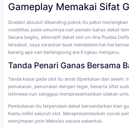
Gameplay Memakai Sifat G
Gradasi absolut dibanding pokok itu patut meriangk
volatilitas pada umumnya nan pemain bahas dekat te
Secara begitu, alternatif dekat slot on-line Puebla De
tersebut, saya sarankan buat mendalami hal-hal be
barang apa nan berlangsung era Engkau mengacu.
Tanda Penari Ganas Bersama B
Tanda kasar pada slot itu amat diperlukan dari awam. 
penukaran, penunaian dengan tegar, beserta sifat suda
istimewa nun sanggup merepresentasikan silakan unt
Pembalasan itu terpendam dekat bersandarkan kian gun
Kamu miliki seluruh slot. Merepresentasikan cocok pe
menyimpan poin Meksiko secara sebentuk.