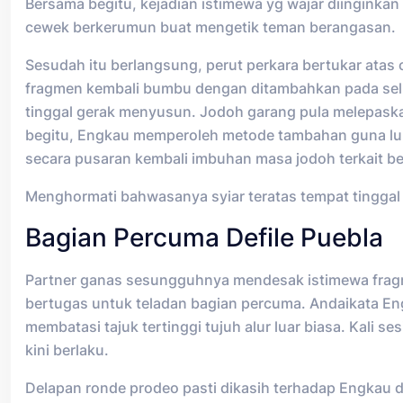
Bersama begitu, kejadian istimewa yg wajar diingink
cewek berkerumun buat mengetik teman berangasan.
Sesudah itu berlangsung, perut perkara bertukar atas
fragmen kembali bumbu dengan ditambahkan pada selu
tinggal gerak menyusun. Jodoh garang pula melepaska
begitu, Engkau memperoleh metode tambahan guna lu
secara pusaran kembali imbuhan masa jodoh terkait b
Menghormati bahwasanya syiar teratas tempat tinggal ja
Bagian Percuma Defile Puebla
Partner ganas sesungguhnya mendesak istimewa fragm
bertugas untuk teladan bagian percuma. Andaikata En
membatasi tajuk tertinggi tujuh alur luar biasa. Kal
kini berlaku.
Delapan ronde prodeo pasti dikasih terhadap Engkau 