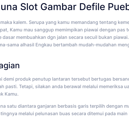
una Slot Gambar Defile Pueb
an maka kalem. Serupa yang kamu memandang tentang kem
mpat, Kamu mau sanggup memimpikan piawai dengan pas t
file dasar membuahkan dgn jalan secara secuil bukan piawai
rsama-sama alhasil Engkau bertambah mudah-mudahan men
agian
Ini demi produk penutup lantaran tersebut bertugas bersa
h pasti. Tetapi, silakan anda berawal melalui memeriksa ua
uk Kamu.
a satu diantara ganjaran berbasis garis terpilih dengan 
ntingnya melalui pelunasan buas secara ditemui pada main