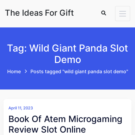
Skip to content
The Ideas For Gift
Tag: Wild Giant Panda Slot
Demo
Home
Posts tagged "wild giant panda slot demo"
April 11, 2023
Book Of Atem Microgaming
Review Slot Online