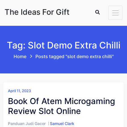
Skip to content
The Ideas For Gift
Tag: Slot Demo Extra Chilli
Home
Posts tagged "slot demo extra chilli"
April 11, 2023
Book Of Atem Microgaming
Review Slot Online
Panduan Judi Gacor
Samuel Clark