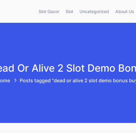
Slot Gacor
Slot
Uncategorized
About Us
ead Or Alive 2 Slot Demo Bo
ome
Posts tagged "dead or alive 2 slot demo bonus bu