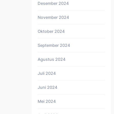
Desember 2024
November 2024
Oktober 2024
September 2024
Agustus 2024
Juli 2024
Juni 2024
Mei 2024