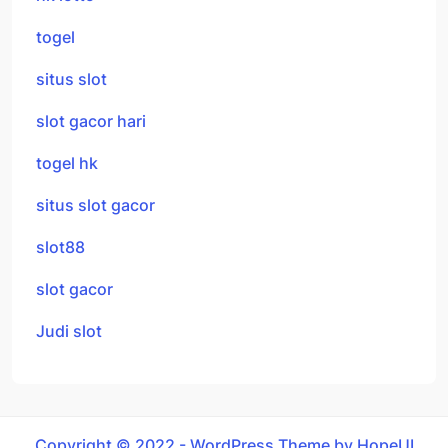
togel
situs slot
slot gacor hari
togel hk
situs slot gacor
slot88
slot gacor
Judi slot
Copyright © 2022 - WordPress Theme by HopeUI