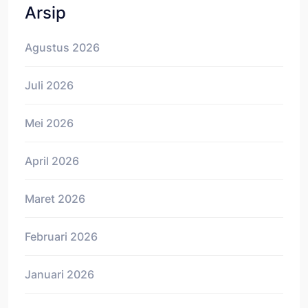
Arsip
Agustus 2026
Juli 2026
Mei 2026
April 2026
Maret 2026
Februari 2026
Januari 2026