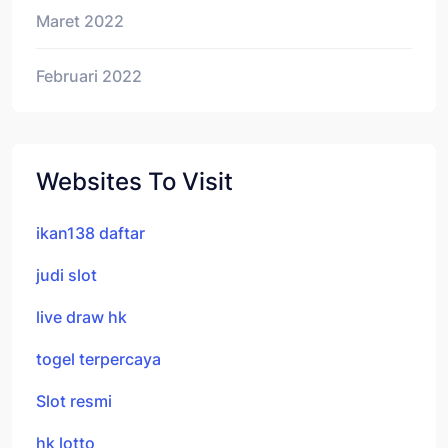
Maret 2022
Februari 2022
Websites To Visit
ikan138 daftar
judi slot
live draw hk
togel terpercaya
Slot resmi
hk lotto