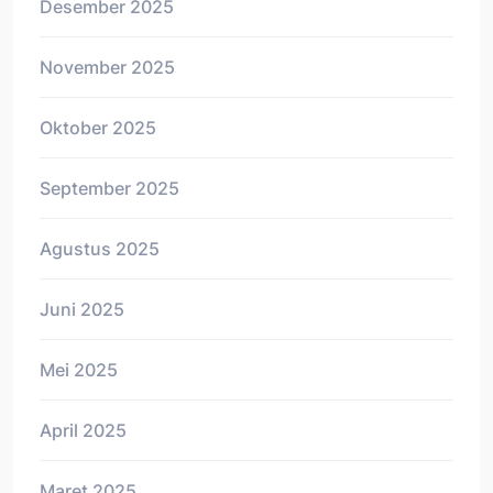
Desember 2025
November 2025
Oktober 2025
September 2025
Agustus 2025
Juni 2025
Mei 2025
April 2025
Maret 2025