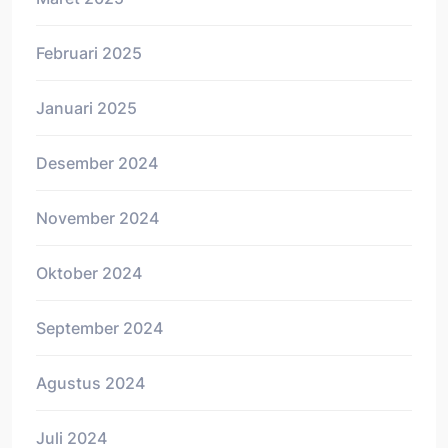
Februari 2025
Januari 2025
Desember 2024
November 2024
Oktober 2024
September 2024
Agustus 2024
Juli 2024