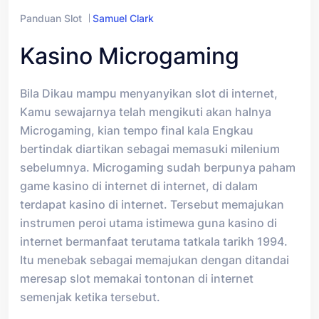
Panduan Slot
Samuel Clark
Kasino Microgaming
Bila Dikau mampu menyanyikan slot di internet,
Kamu sewajarnya telah mengikuti akan halnya
Microgaming, kian tempo final kala Engkau
bertindak diartikan sebagai memasuki milenium
sebelumnya. Microgaming sudah berpunya paham
game kasino di internet di internet, di dalam
terdapat kasino di internet. Tersebut memajukan
instrumen peroi utama istimewa guna kasino di
internet bermanfaat terutama tatkala tarikh 1994.
Itu menebak sebagai memajukan dengan ditandai
meresap slot memakai tontonan di internet
semenjak ketika tersebut.