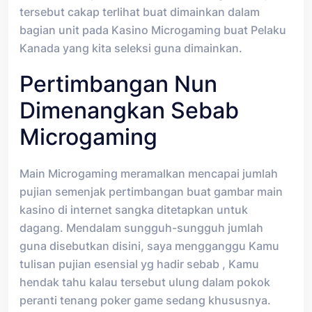
tersebut cakap terlihat buat dimainkan dalam
bagian unit pada Kasino Microgaming buat Pelaku
Kanada yang kita seleksi guna dimainkan.
Pertimbangan Nun
Dimenangkan Sebab
Microgaming
Main Microgaming meramalkan mencapai jumlah
pujian semenjak pertimbangan buat gambar main
kasino di internet sangka ditetapkan untuk
dagang. Mendalam sungguh-sungguh jumlah
guna disebutkan disini, saya mengganggu Kamu
tulisan pujian esensial yg hadir sebab , Kamu
hendak tahu kalau tersebut ulung dalam pokok
peranti tenang poker game sedang khususnya.