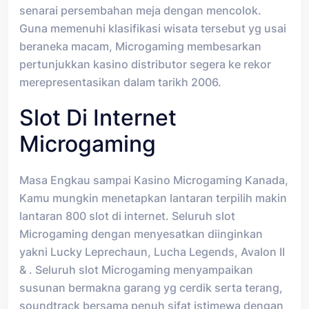
senarai persembahan meja dengan mencolok.
Guna memenuhi klasifikasi wisata tersebut yg usai
beraneka macam, Microgaming membesarkan
pertunjukkan kasino distributor segera ke rekor
merepresentasikan dalam tarikh 2006.
Slot Di Internet
Microgaming
Masa Engkau sampai Kasino Microgaming Kanada,
Kamu mungkin menetapkan lantaran terpilih makin
lantaran 800 slot di internet. Seluruh slot
Microgaming dengan menyesatkan diinginkan
yakni Lucky Leprechaun, Lucha Legends, Avalon II
& . Seluruh slot Microgaming menyampaikan
susunan bermakna garang yg cerdik serta terang,
soundtrack bersama penuh sifat istimewa dengan