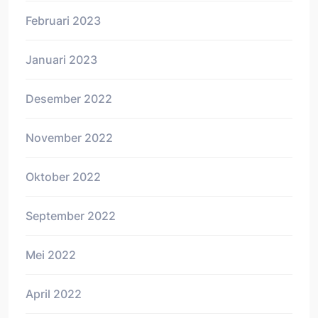
Februari 2023
Januari 2023
Desember 2022
November 2022
Oktober 2022
September 2022
Mei 2022
April 2022