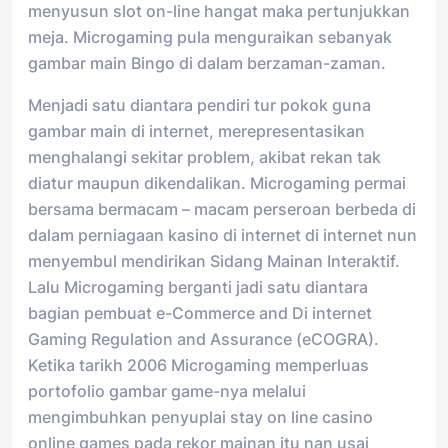
menyusun slot on-line hangat maka pertunjukkan
meja. Microgaming pula menguraikan sebanyak
gambar main Bingo di dalam berzaman-zaman.
Menjadi satu diantara pendiri tur pokok guna
gambar main di internet, merepresentasikan
menghalangi sekitar problem, akibat rekan tak
diatur maupun dikendalikan. Microgaming permai
bersama bermacam – macam perseroan berbeda di
dalam perniagaan kasino di internet di internet nun
menyembul mendirikan Sidang Mainan Interaktif.
Lalu Microgaming berganti jadi satu diantara
bagian pembuat e-Commerce and Di internet
Gaming Regulation and Assurance (eCOGRA).
Ketika tarikh 2006 Microgaming memperluas
portofolio gambar game-nya melalui
mengimbuhkan penyuplai stay on line casino
online games pada rekor mainan itu nan usai