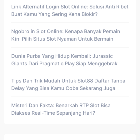
Link Alternatif Login Slot Online: Solusi Anti Ribet
Buat Kamu Yang Sering Kena Blokir?
Ngobrolin Slot Online: Kenapa Banyak Pemain
Kini Pilih Situs Slot Nyaman Untuk Bermain
Dunia Purba Yang Hidup Kembali: Jurassic
Giants Dari Pragmatic Play Siap Menggebrak
Tips Dan Trik Mudah Untuk Slot88 Daftar Tanpa
Delay Yang Bisa Kamu Coba Sekarang Juga
Misteri Dan Fakta: Benarkah RTP Slot Bisa
Diakses Real-Time Sepanjang Hari?