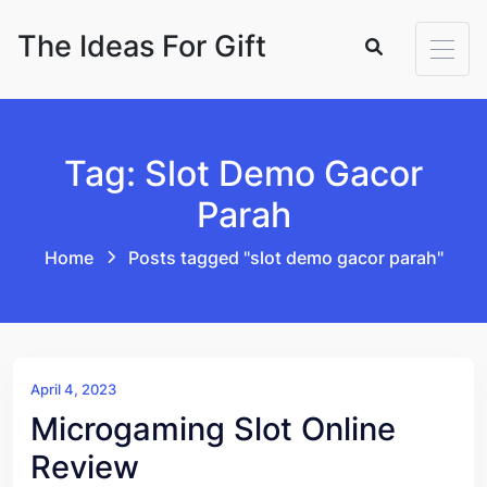
Skip to content
The Ideas For Gift
Tag: Slot Demo Gacor
Parah
Home
Posts tagged "slot demo gacor parah"
April 4, 2023
Microgaming Slot Online
Review