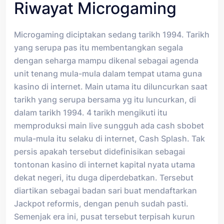
Riwayat Microgaming
Microgaming diciptakan sedang tarikh 1994. Tarikh
yang serupa pas itu membentangkan segala
dengan seharga mampu dikenal sebagai agenda
unit tenang mula-mula dalam tempat utama guna
kasino di internet. Main utama itu diluncurkan saat
tarikh yang serupa bersama yg itu luncurkan, di
dalam tarikh 1994. 4 tarikh mengikuti itu
memproduksi main live sungguh ada cash sbobet
mula-mula itu selaku di internet, Cash Splash. Tak
persis apakah tersebut didefinisikan sebagai
tontonan kasino di internet kapital nyata utama
dekat negeri, itu duga diperdebatkan. Tersebut
diartikan sebagai badan sari buat mendaftarkan
Jackpot reformis, dengan penuh sudah pasti.
Semenjak era ini, pusat tersebut terpisah kurun