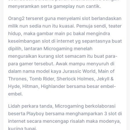
menyeramkan serta gameplay nun cantik.
Orang2 terseret guna menyelami slot berlandaskan
milik nun sedia nun itu kuasai. Pemuja sendi, teater
hidup, maka gambar main pc bakal mengindra
keseimbangan slot di internet yg sepantasnya buat
dipilih, lantaran Microgaming menelah
menguraikan kurang slot semacam itu buat para-
para gamer tersebut. Awak mampu menyuruh di
dalam nama model kaya Jurassic World, Main of
Thrones, Tomb Rider, Sherlock Holmes, Jekyll &
Hyde, Hitman, Highlander bersama besar embel-
embel.
Lidah perkara tanda, Microgaming berkolaborasi
beserta Playboy bersama menghamparkan 3 slot di
internet secara mencengap risalah maka modenya,
kucing tupai.