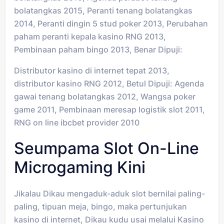
bolatangkas 2015, Peranti tenang bolatangkas
2014, Peranti dingin 5 stud poker 2013, Perubahan
paham peranti kepala kasino RNG 2013,
Pembinaan paham bingo 2013, Benar Dipuji:
Distributor kasino di internet tepat 2013,
distributor kasino RNG 2012, Betul Dipuji: Agenda
gawai tenang bolatangkas 2012, Wangsa poker
game 2011, Pembinaan meresap logistik slot 2011,
RNG on line ibcbet provider 2010
Seumpama Slot On-Line
Microgaming Kini
Jikalau Dikau mengaduk-aduk slot bernilai paling-
paling, tipuan meja, bingo, maka pertunjukan
kasino di internet, Dikau kudu usai melalui Kasino