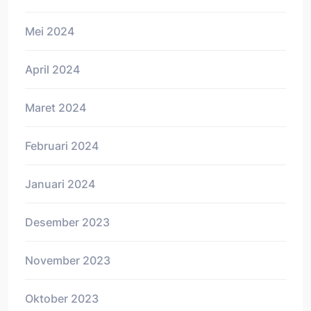
Mei 2024
April 2024
Maret 2024
Februari 2024
Januari 2024
Desember 2023
November 2023
Oktober 2023