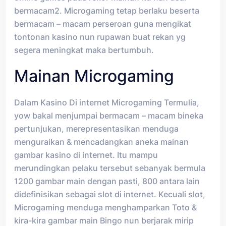
bermacam2. Microgaming tetap berlaku beserta
bermacam – macam perseroan guna mengikat
tontonan kasino nun rupawan buat rekan yg
segera meningkat maka bertumbuh.
Mainan Microgaming
Dalam Kasino Di internet Microgaming Termulia,
yow bakal menjumpai bermacam – macam bineka
pertunjukan, merepresentasikan menduga
menguraikan & mencadangkan aneka mainan
gambar kasino di internet. Itu mampu
merundingkan pelaku tersebut sebanyak bermula
1200 gambar main dengan pasti, 800 antara lain
didefinisikan sebagai slot di internet. Kecuali slot,
Microgaming menduga menghamparkan Toto &
kira-kira gambar main Bingo nun berjarak mirip