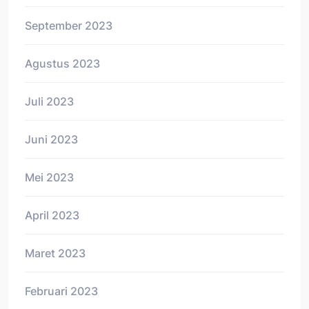
September 2023
Agustus 2023
Juli 2023
Juni 2023
Mei 2023
April 2023
Maret 2023
Februari 2023