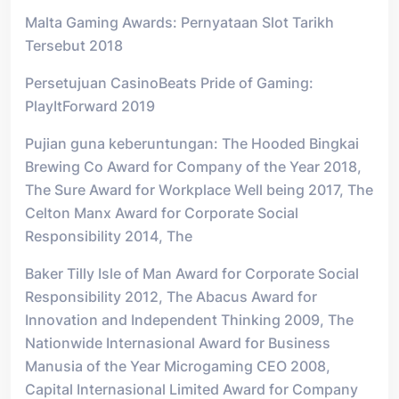
Malta Gaming Awards: Pernyataan Slot Tarikh
Tersebut 2018
Persetujuan CasinoBeats Pride of Gaming:
PlayItForward 2019
Pujian guna keberuntungan: The Hooded Bingkai
Brewing Co Award for Company of the Year 2018,
The Sure Award for Workplace Well being 2017, The
Celton Manx Award for Corporate Social
Responsibility 2014, The
Baker Tilly Isle of Man Award for Corporate Social
Responsibility 2012, The Abacus Award for
Innovation and Independent Thinking 2009, The
Nationwide Internasional Award for Business
Manusia of the Year Microgaming CEO 2008,
Capital Internasional Limited Award for Company