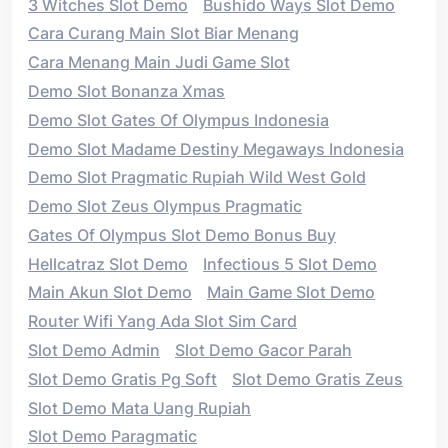
3 Witches Slot Demo
Bushido Ways Slot Demo
Cara Curang Main Slot Biar Menang
Cara Menang Main Judi Game Slot
Demo Slot Bonanza Xmas
Demo Slot Gates Of Olympus Indonesia
Demo Slot Madame Destiny Megaways Indonesia
Demo Slot Pragmatic Rupiah Wild West Gold
Demo Slot Zeus Olympus Pragmatic
Gates Of Olympus Slot Demo Bonus Buy
Hellcatraz Slot Demo
Infectious 5 Slot Demo
Main Akun Slot Demo
Main Game Slot Demo
Router Wifi Yang Ada Slot Sim Card
Slot Demo Admin
Slot Demo Gacor Parah
Slot Demo Gratis Pg Soft
Slot Demo Gratis Zeus
Slot Demo Mata Uang Rupiah
Slot Demo Paragmatic