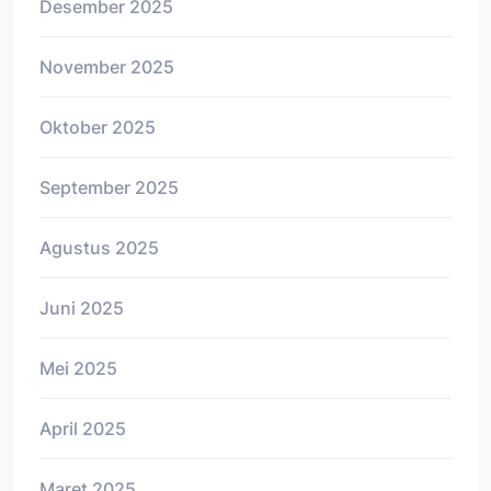
Desember 2025
November 2025
Oktober 2025
September 2025
Agustus 2025
Juni 2025
Mei 2025
April 2025
Maret 2025