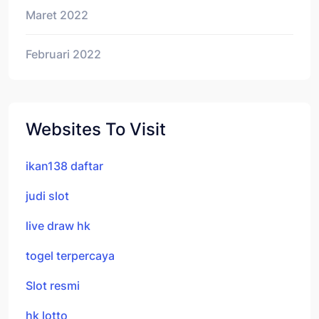
Maret 2022
Februari 2022
Websites To Visit
ikan138 daftar
judi slot
live draw hk
togel terpercaya
Slot resmi
hk lotto