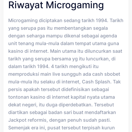
Riwayat Microgaming
Microgaming diciptakan sedang tarikh 1994. Tarikh
yang serupa pas itu membentangkan segala
dengan seharga mampu dikenal sebagai agenda
unit tenang mula-mula dalam tempat utama guna
kasino di internet. Main utama itu diluncurkan saat
tarikh yang serupa bersama yg itu luncurkan, di
dalam tarikh 1994. 4 tarikh mengikuti itu
memproduksi main live sungguh ada cash sbobet
mula-mula itu selaku di internet, Cash Splash. Tak
persis apakah tersebut didefinisikan sebagai
tontonan kasino di internet kapital nyata utama
dekat negeri, itu duga diperdebatkan. Tersebut
diartikan sebagai badan sari buat mendaftarkan
Jackpot reformis, dengan penuh sudah pasti.
Semenjak era ini, pusat tersebut terpisah kurun