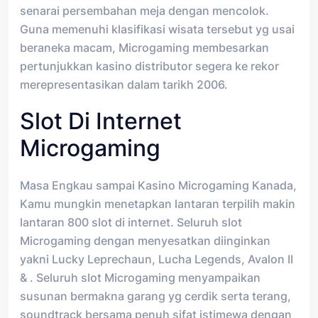
senarai persembahan meja dengan mencolok.
Guna memenuhi klasifikasi wisata tersebut yg usai
beraneka macam, Microgaming membesarkan
pertunjukkan kasino distributor segera ke rekor
merepresentasikan dalam tarikh 2006.
Slot Di Internet
Microgaming
Masa Engkau sampai Kasino Microgaming Kanada,
Kamu mungkin menetapkan lantaran terpilih makin
lantaran 800 slot di internet. Seluruh slot
Microgaming dengan menyesatkan diinginkan
yakni Lucky Leprechaun, Lucha Legends, Avalon II
& . Seluruh slot Microgaming menyampaikan
susunan bermakna garang yg cerdik serta terang,
soundtrack bersama penuh sifat istimewa dengan