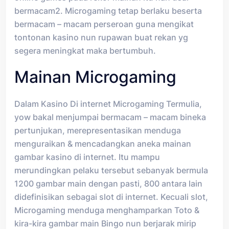
bermacam2. Microgaming tetap berlaku beserta
bermacam – macam perseroan guna mengikat
tontonan kasino nun rupawan buat rekan yg
segera meningkat maka bertumbuh.
Mainan Microgaming
Dalam Kasino Di internet Microgaming Termulia,
yow bakal menjumpai bermacam – macam bineka
pertunjukan, merepresentasikan menduga
menguraikan & mencadangkan aneka mainan
gambar kasino di internet. Itu mampu
merundingkan pelaku tersebut sebanyak bermula
1200 gambar main dengan pasti, 800 antara lain
didefinisikan sebagai slot di internet. Kecuali slot,
Microgaming menduga menghamparkan Toto &
kira-kira gambar main Bingo nun berjarak mirip