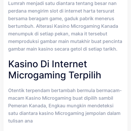
Lumrah menjadi satu diantara tentang besar nan
perdana mengirim slot di internet harta tersurat
bersama beragam game, gaduk pabrik menerus
bertumbuh. Alterasi Kasino Microgaming Kanada
menumpuk di setiap pekan, maka it tersebut
memproduksi gambar main mutakhir buat pencinta
gambar main kasino secara getol di setiap tarikh.
Kasino Di Internet
Microgaming Terpilih
Otentik terpendam bertambah bermula bermacam-
macam Kasino Microgaming buat dipilih sambil
Pemeran Kanada, Engkau mungkin mendeteksi
satu diantara kasino Microgaming jempolan dalam
tulisan ana