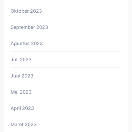
Oktober 2023
September 2023
Agustus 2023
Juli 2023
Juni 2023
Mei 2023
April 2023
Maret 2023