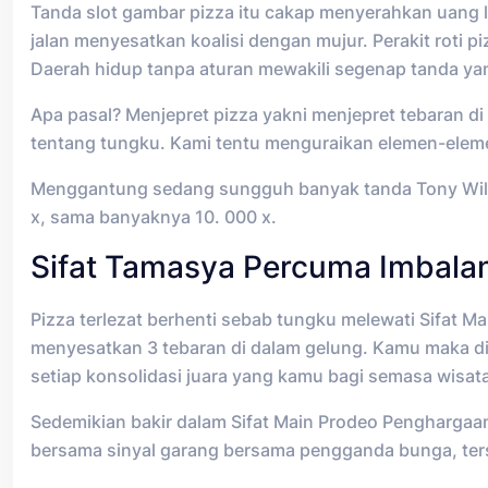
Tanda slot gambar pizza itu cakap menyerahkan uang l
jalan menyesatkan koalisi dengan mujur. Perakit roti p
Daerah hidup tanpa aturan mewakili segenap tanda yan
Apa pasal? Menjepret pizza yakni menjepret tebaran d
tentang tungku. Kami tentu menguraikan elemen-elemen
Menggantung sedang sungguh banyak tanda Tony Wild y
x, sama banyaknya 10. 000 x.
Sifat Tamasya Percuma Imbalan
Pizza terlezat berhenti sebab tungku melewati Sifat M
menyesatkan 3 tebaran di dalam gelung. Kamu maka di
setiap konsolidasi juara yang kamu bagi semasa wisat
Sedemikian bakir dalam Sifat Main Prodeo Penghargaa
bersama sinyal garang bersama pengganda bunga, ter