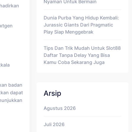
Nyaman Untuk Bermain
ghadirkan
Dunia Purba Yang Hidup Kembali:
Jurassic Giants Dari Pragmatic
extgen
Play Siap Menggebrak
Tips Dan Trik Mudah Untuk Slot88
Daftar Tanpa Delay Yang Bisa
Kamu Coba Sekarang Juga
tkala
ukan badan
Arsip
tkan dapat
nunjukkan
Agustus 2026
Juli 2026