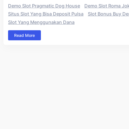
Demo Slot Pragmatic Dog House
Demo Slot Roma Jo
Situs Slot Yang Bisa Deposit Pulsa
Slot Bonus Buy D
Slot Yang Menggunakan Dana
Read More