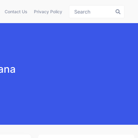
Contact Us
Privacy Policy
ana