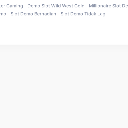
ker Gaming
Demo Slot Wild West Gold
Millionaire Slot 
emo
Slot Demo Berhadiah
Slot Demo Tidak Lag