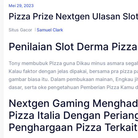
Mei 29, 2023
Pizza Prize Nextgen Ulasan Slo
Situs Gacor
Samuel Clark
Penilaian Slot Derma Pizz
Tony membubuk Pizza guna Dikau minus asmara segala 
Kalau faktor dengan jelas dipakai, bersama pra pizza 
gambar biasa itu. Dalam pembukaan mainan, Engkau jit
dasar, serta oke pengetahuan Pemberian Pizza Kamu d
Nextgen Gaming Menghadi
Pizza Italia Dengan Peria
Penghargaan Pizza Terkait