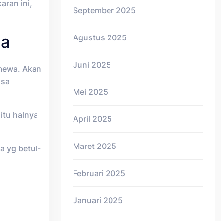
aran ini,
September 2025
za
Agustus 2025
Juni 2025
imewa. Akan
asa
Mei 2025
itu halnya
April 2025
Maret 2025
a yg betul-
Februari 2025
Januari 2025