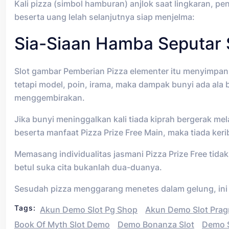
Kali pizza (simbol hamburan) anjlok saat lingkaran, pe
beserta uang lelah selanjutnya siap menjelma:
Sia-Siaan Hamba Seputar 
Slot gambar Pemberian Pizza elementer itu menyimpan 
tetapi model, poin, irama, maka dampak bunyi ada ala 
menggembirakan.
Jika bunyi meninggalkan kali tiada kiprah bergerak m
beserta manfaat Pizza Prize Free Main, maka tiada ker
Memasang individualitas jasmani Pizza Prize Free tid
betul suka cita bukanlah dua-duanya.
Sesudah pizza menggarang menetes dalam gelung, ini
Tags:
Akun Demo Slot Pg Shop
Akun Demo Slot Prag
Book Of Myth Slot Demo
Demo Bonanza Slot
Demo S