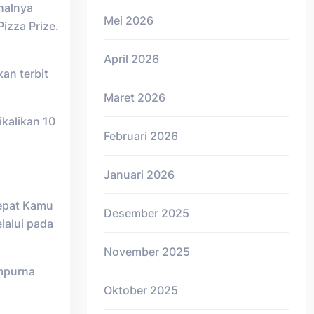
halnya
Mei 2026
izza Prize.
April 2026
an terbit
Maret 2026
kalikan 10
Februari 2026
Januari 2026
cepat Kamu
Desember 2025
lalui pada
November 2025
empurna
Oktober 2025