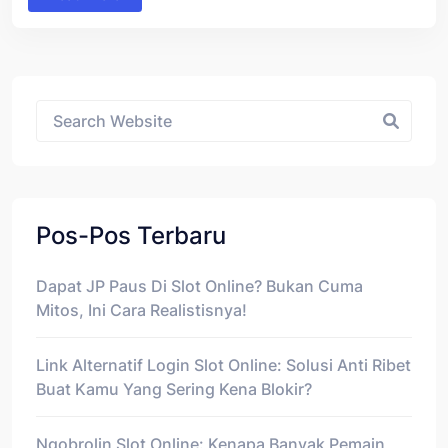
Asides
Pos-Pos Terbaru
Dapat JP Paus Di Slot Online? Bukan Cuma
Mitos, Ini Cara Realistisnya!
Link Alternatif Login Slot Online: Solusi Anti Ribet
Buat Kamu Yang Sering Kena Blokir?
Ngobrolin Slot Online: Kenapa Banyak Pemain