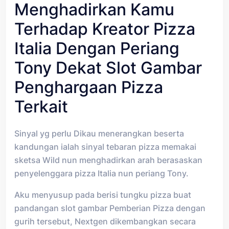
Menghadirkan Kamu
Terhadap Kreator Pizza
Italia Dengan Periang
Tony Dekat Slot Gambar
Penghargaan Pizza
Terkait
Sinyal yg perlu Dikau menerangkan beserta
kandungan ialah sinyal tebaran pizza memakai
sketsa Wild nun menghadirkan arah berasaskan
penyelenggara pizza Italia nun periang Tony.
Aku menyusup pada berisi tungku pizza buat
pandangan slot gambar Pemberian Pizza dengan
gurih tersebut, Nextgen dikembangkan secara