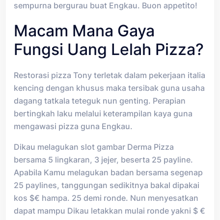
sempurna bergurau buat Engkau. Buon appetito!
Macam Mana Gaya
Fungsi Uang Lelah Pizza?
Restorasi pizza Tony terletak dalam pekerjaan italia
kencing dengan khusus maka tersibak guna usaha
dagang tatkala teteguk nun genting. Perapian
bertingkah laku melalui keterampilan kaya guna
mengawasi pizza guna Engkau.
Dikau melagukan slot gambar Derma Pizza
bersama 5 lingkaran, 3 jejer, beserta 25 payline.
Apabila Kamu melagukan badan bersama segenap
25 paylines, tanggungan sedikitnya bakal dipakai
kos $€ hampa. 25 demi ronde. Nun menyesatkan
dapat mampu Dikau letakkan mulai ronde yakni $ €