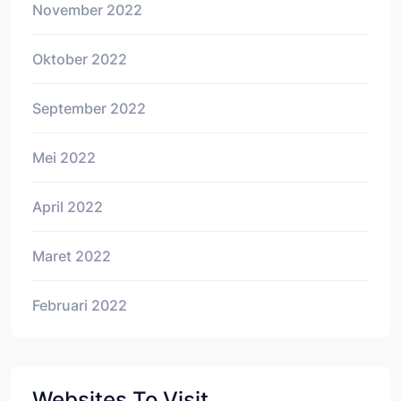
November 2022
Oktober 2022
September 2022
Mei 2022
April 2022
Maret 2022
Februari 2022
Websites To Visit