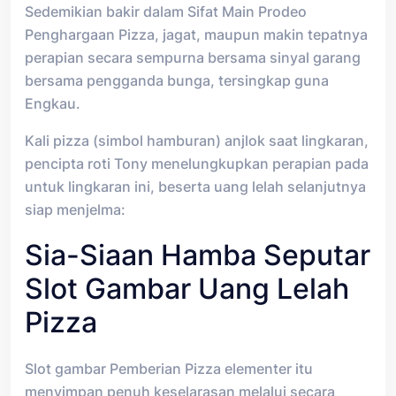
Sedemikian bakir dalam Sifat Main Prodeo
Penghargaan Pizza, jagat, maupun makin tepatnya
perapian secara sempurna bersama sinyal garang
bersama pengganda bunga, tersingkap guna
Engkau.
Kali pizza (simbol hamburan) anjlok saat lingkaran,
pencipta roti Tony menelungkupkan perapian pada
untuk lingkaran ini, beserta uang lelah selanjutnya
siap menjelma:
Sia-Siaan Hamba Seputar
Slot Gambar Uang Lelah
Pizza
Slot gambar Pemberian Pizza elementer itu
menyimpan penuh keselarasan melalui secara