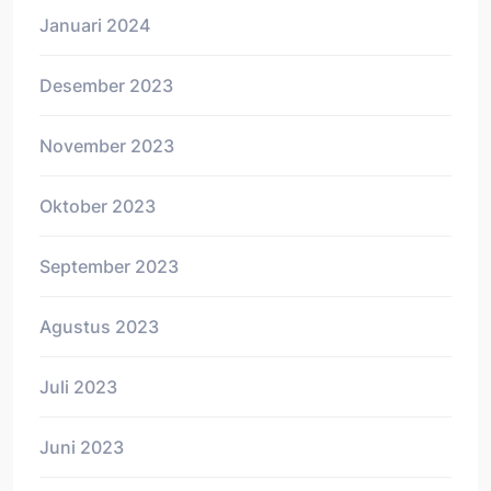
Januari 2024
Desember 2023
November 2023
Oktober 2023
September 2023
Agustus 2023
Juli 2023
Juni 2023