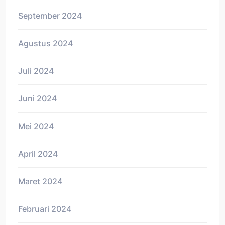
September 2024
Agustus 2024
Juli 2024
Juni 2024
Mei 2024
April 2024
Maret 2024
Februari 2024