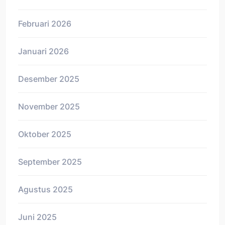
Februari 2026
Januari 2026
Desember 2025
November 2025
Oktober 2025
September 2025
Agustus 2025
Juni 2025