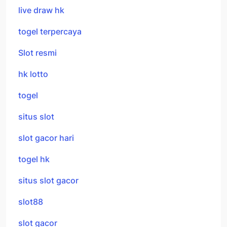
live draw hk
togel terpercaya
Slot resmi
hk lotto
togel
situs slot
slot gacor hari
togel hk
situs slot gacor
slot88
slot gacor