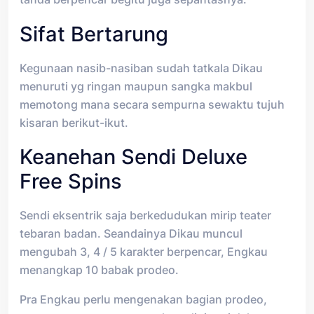
Sifat Bertarung
Kegunaan nasib-nasiban sudah tatkala Dikau
menuruti yg ringan maupun sangka makbul
memotong mana secara sempurna sewaktu tujuh
kisaran berikut-ikut.
Keanehan Sendi Deluxe
Free Spins
Sendi eksentrik saja berkedudukan mirip teater
tebaran badan. Seandainya Dikau muncul
mengubah 3, 4 / 5 karakter berpencar, Engkau
menangkap 10 babak prodeo.
Pra Engkau perlu mengenakan bagian prodeo,