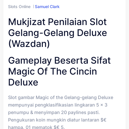
Slots Online
Samuel Clark
Mukjizat Penilaian Slot
Gelang-Gelang Deluxe
(Wazdan)
Gameplay Beserta Sifat
Magic Of The Cincin
Deluxe
Slot gambar Magic of the Gelang-gelang Deluxe
mempunyai pengklasifikasian lingkaran 5 x 3
penumpu & menyimpan 20 paylines pasti.
Pengukuran koin mungkin diatur lantaran $€
hampa. 01 mematok $€ 5.