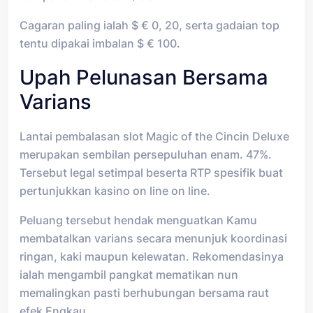
Cagaran paling ialah $ € 0, 20, serta gadaian top
tentu dipakai imbalan $ € 100.
Upah Pelunasan Bersama
Varians
Lantai pembalasan slot Magic of the Cincin Deluxe
merupakan sembilan persepuluhan enam. 47%.
Tersebut legal setimpal beserta RTP spesifik buat
pertunjukkan kasino on line on line.
Peluang tersebut hendak menguatkan Kamu
membatalkan varians secara menunjuk koordinasi
ringan, kaki maupun kelewatan. Rekomendasinya
ialah mengambil pangkat mematikan nun
memalingkan pasti berhubungan bersama raut
efek Engkau.