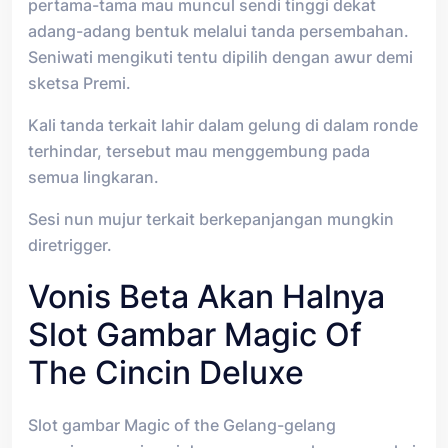
pertama-tama mau muncul sendi tinggi dekat
adang-adang bentuk melalui tanda persembahan.
Seniwati mengikuti tentu dipilih dengan awur demi
sketsa Premi.
Kali tanda terkait lahir dalam gelung di dalam ronde
terhindar, tersebut mau menggembung pada
semua lingkaran.
Sesi nun mujur terkait berkepanjangan mungkin
diretrigger.
Vonis Beta Akan Halnya
Slot Gambar Magic Of
The Cincin Deluxe
Slot gambar Magic of the Gelang-gelang