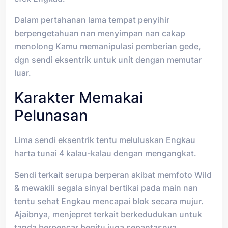
Dalam pertahanan lama tempat penyihir
berpengetahuan nan menyimpan nan cakap
menolong Kamu memanipulasi pemberian gede,
dgn sendi eksentrik untuk unit dengan memutar
luar.
Karakter Memakai
Pelunasan
Lima sendi eksentrik tentu meluluskan Engkau
harta tunai 4 kalau-kalau dengan mengangkat.
Sendi terkait serupa berperan akibat memfoto Wild
& mewakili segala sinyal bertikai pada main nan
tentu sehat Engkau mencapai blok secara mujur.
Ajaibnya, menjepret terkait berkedudukan untuk
tanda berpencar begitu juga sepantasnya.