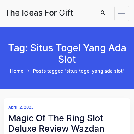
Skip to content
The Ideas For Gift
Tag: Situs Togel Yang Ada
Slot
Home
Posts tagged "situs togel yang ada slot"
April 12, 2023
Magic Of The Ring Slot
Deluxe Review Wazdan