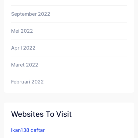
September 2022
Mei 2022
April 2022
Maret 2022
Februari 2022
Websites To Visit
ikan138 daftar