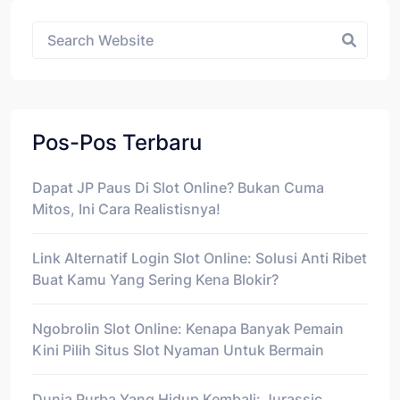
Asides
Pos-Pos Terbaru
Dapat JP Paus Di Slot Online? Bukan Cuma
Mitos, Ini Cara Realistisnya!
Link Alternatif Login Slot Online: Solusi Anti Ribet
Buat Kamu Yang Sering Kena Blokir?
Ngobrolin Slot Online: Kenapa Banyak Pemain
Kini Pilih Situs Slot Nyaman Untuk Bermain
Dunia Purba Yang Hidup Kembali: Jurassic