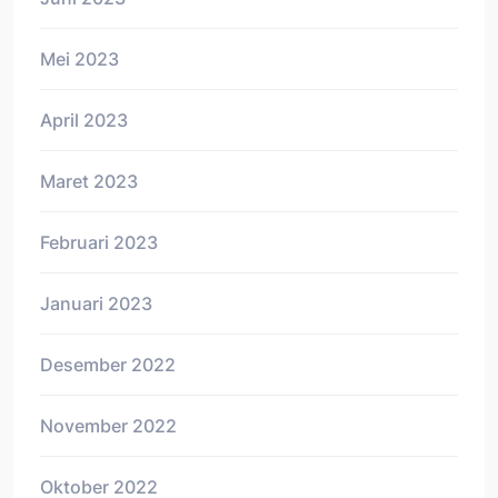
Mei 2023
April 2023
Maret 2023
Februari 2023
Januari 2023
Desember 2022
November 2022
Oktober 2022