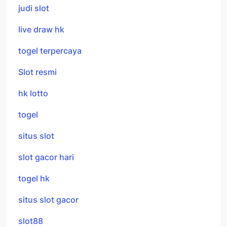
judi slot
live draw hk
togel terpercaya
Slot resmi
hk lotto
togel
situs slot
slot gacor hari
togel hk
situs slot gacor
slot88