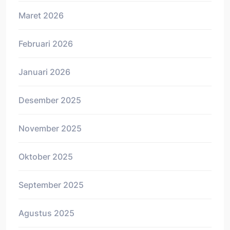
Maret 2026
Februari 2026
Januari 2026
Desember 2025
November 2025
Oktober 2025
September 2025
Agustus 2025