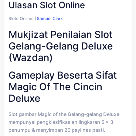
Ulasan Slot Online
Slots Online
Samuel Clark
Mukjizat Penilaian Slot
Gelang-Gelang Deluxe
(Wazdan)
Gameplay Beserta Sifat
Magic Of The Cincin
Deluxe
Slot gambar Magic of the Gelang-gelang Deluxe
mempunyai pengklasifikasian lingkaran 5 x 3
penumpu & menyimpan 20 paylines pasti.