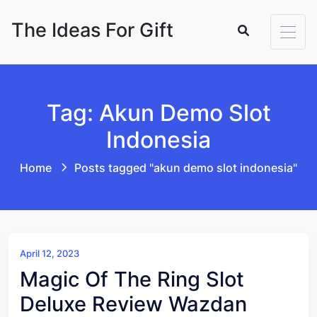
Skip to content
The Ideas For Gift
Tag: Akun Demo Slot
Indonesia
Home
Posts tagged "akun demo slot indonesia"
April 12, 2023
Magic Of The Ring Slot
Deluxe Review Wazdan