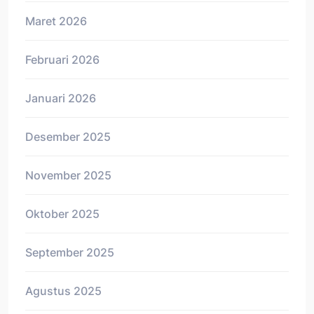
Maret 2026
Februari 2026
Januari 2026
Desember 2025
November 2025
Oktober 2025
September 2025
Agustus 2025