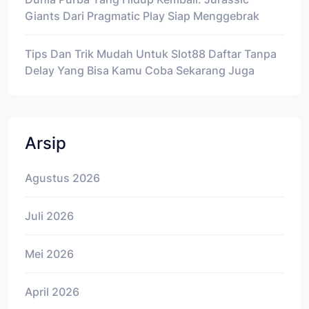
Giants Dari Pragmatic Play Siap Menggebrak
Tips Dan Trik Mudah Untuk Slot88 Daftar Tanpa
Delay Yang Bisa Kamu Coba Sekarang Juga
Arsip
Agustus 2026
Juli 2026
Mei 2026
April 2026