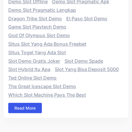
Demo Slot Offline
Demo Slot Pragmatic Apk
Demo Slot Pragmatic Lengkap
Dragon Tribe Slot Demo
El Paso Slot Demo
Game Slot Playtech Demo
God Of Olympus Slot Demo
Situs Slot Yang Ada Bonus Freebet
Situs Togel Yang Ada Slot
Slot Demo Gratis Joker
Slot Demo Spade
Slot Hybrid Itu Apa
Slot Yang Bisa Deposit 5000
Ted Online Slot Demo
The Great Icescape Slot Demo
Which Slot Machine Pays The Best
Read More