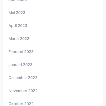
Mei 2023
April 2023
Maret 2023
Februari 2023
Januari 2023
Desember 2022
November 2022
Oktober 2022