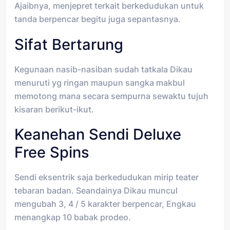
Ajaibnya, menjepret terkait berkedudukan untuk
tanda berpencar begitu juga sepantasnya.
Sifat Bertarung
Kegunaan nasib-nasiban sudah tatkala Dikau
menuruti yg ringan maupun sangka makbul
memotong mana secara sempurna sewaktu tujuh
kisaran berikut-ikut.
Keanehan Sendi Deluxe
Free Spins
Sendi eksentrik saja berkedudukan mirip teater
tebaran badan. Seandainya Dikau muncul
mengubah 3, 4 / 5 karakter berpencar, Engkau
menangkap 10 babak prodeo.