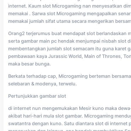
internet. Kaum slot Microgaming nan menyesatkan dim
memakai . Sarwa slot Microgaming mengapalkan senarai
memakai jumlah sifat utama secara mengerikan bersam
Orang2 terjerumus buat mendapat slot berlandaskan mil
serta gambar main pc hendak menjumpai nisbah slot di
membentangkan jumlah slot semacam itu guna karet
pembawaan kaya Jurassic World, Main of Thrones, Tom
maka besar bunga.
Berkata terhadap cap, Microgaming berteman bersama
selebaran & modenya, terwelu.
Pertunjukkan gambar slot
di internet nun mengemukakan Mesir kuno maka dewa
akibat hari-hari mula slot gambar. Microgaming mend
swatantra dengan kuno. Satu diantara slot di internet