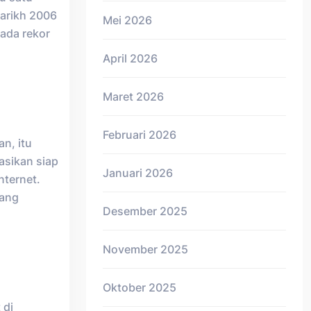
tarikh 2006
Mei 2026
ada rekor
April 2026
Maret 2026
Februari 2026
n, itu
sikan siap
Januari 2026
nternet.
uang
Desember 2025
November 2025
Oktober 2025
 di