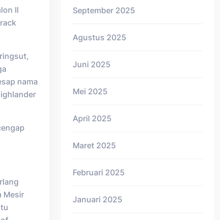
on II
September 2025
track
Agustus 2025
ringsut,
Juni 2025
ga
esap nama
Mei 2025
ighlander
April 2025
ncengap
Maret 2025
Februari 2025
rlang
m Mesir
Januari 2025
itu