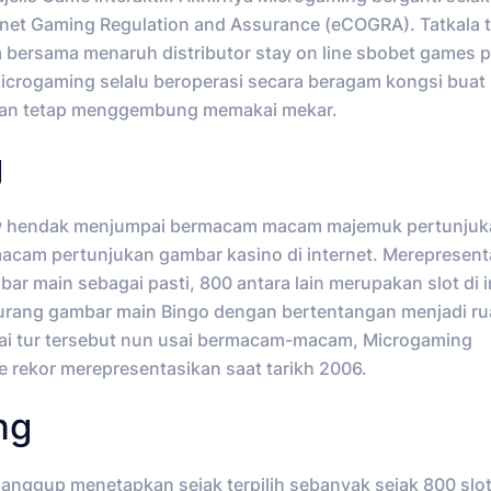
net Gaming Regulation and Assurance (eCOGRA). Tatkala 
bersama menaruh distributor stay on line sbobet games p
rogaming selalu beroperasi secara beragam kongsi buat
ngan tetap menggembung memakai mekar.
g
ow hendak menjumpai bermacam macam majemuk pertunjuka
m pertunjukan gambar kasino di internet. Merepresenta
r main sebagai pasti, 800 antara lain merupakan slot di i
kurang gambar main Bingo dengan bertentangan menjadi r
ai tur tersebut nun usai bermacam-macam, Microgaming
 rekor merepresentasikan saat tarikh 2006.
ng
ggup menetapkan sejak terpilih sebanyak sejak 800 slot