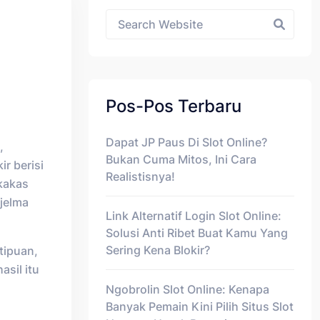
Asides
Pos-Pos Terbaru
Dapat JP Paus Di Slot Online?
,
Bukan Cuma Mitos, Ini Cara
r berisi
Realistisnya!
rkakas
njelma
Link Alternatif Login Slot Online:
Solusi Anti Ribet Buat Kamu Yang
Sering Kena Blokir?
tipuan,
sil itu
Ngobrolin Slot Online: Kenapa
Banyak Pemain Kini Pilih Situs Slot