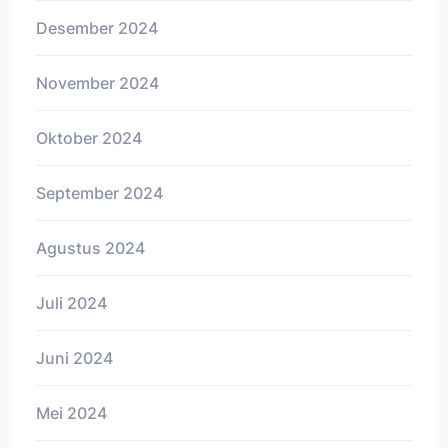
Desember 2024
November 2024
Oktober 2024
September 2024
Agustus 2024
Juli 2024
Juni 2024
Mei 2024