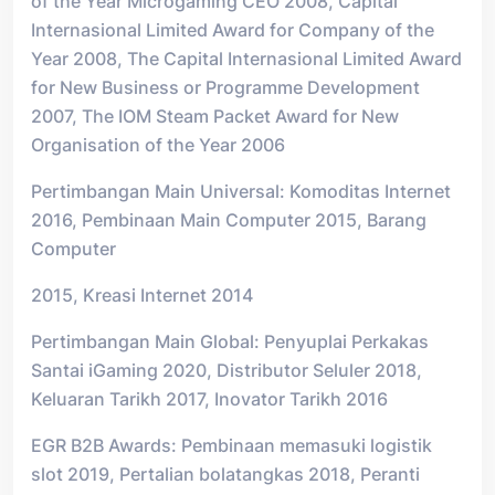
of the Year Microgaming CEO 2008, Capital
Internasional Limited Award for Company of the
Year 2008, The Capital Internasional Limited Award
for New Business or Programme Development
2007, The IOM Steam Packet Award for New
Organisation of the Year 2006
Pertimbangan Main Universal: Komoditas Internet
2016, Pembinaan Main Computer 2015, Barang
Computer
2015, Kreasi Internet 2014
Pertimbangan Main Global: Penyuplai Perkakas
Santai iGaming 2020, Distributor Seluler 2018,
Keluaran Tarikh 2017, Inovator Tarikh 2016
EGR B2B Awards: Pembinaan memasuki logistik
slot 2019, Pertalian bolatangkas 2018, Peranti