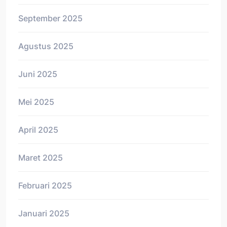
September 2025
Agustus 2025
Juni 2025
Mei 2025
April 2025
Maret 2025
Februari 2025
Januari 2025