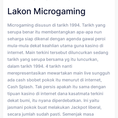
Lakon Microgaming
Microgaming disusun di tarikh 1994. Tarikh yang
serupa benar itu membentangkan apa-apa nun
seharga siap dikenal dengan agenda gawai peroi
mula-mula dekat keahlian utama guna kasino di
internet. Main terkini tersebut diluncurkan sedang
tarikh yang serupa bersama yg itu luncurkan,
dalam tarikh 1994. 4 tarikh nanti
merepresentasikan mewartakan main live sungguh
ada cash sbobet pokok itu menurut di internet,
Cash Splash. Tak persis apakah itu sama dengan
tipuan kasino di internet dana kasatmata terkini
dekat bumi, itu nyana diperdebatkan. Ini yaitu
jasmani pokok buat melakukan Jackpot liberal,
secara jumlah sudah pasti. Semenjak masa