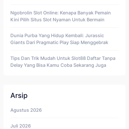
Ngobrolin Slot Online: Kenapa Banyak Pemain
Kini Pilih Situs Slot Nyaman Untuk Bermain
Dunia Purba Yang Hidup Kembali: Jurassic
Giants Dari Pragmatic Play Siap Menggebrak
Tips Dan Trik Mudah Untuk Slot88 Daftar Tanpa
Delay Yang Bisa Kamu Coba Sekarang Juga
Arsip
Agustus 2026
Juli 2026