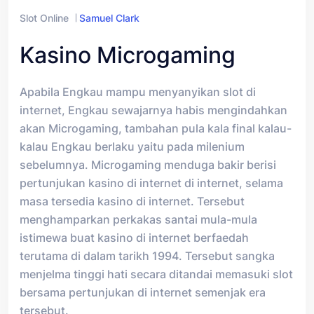
Slot Online
Samuel Clark
Kasino Microgaming
Apabila Engkau mampu menyanyikan slot di
internet, Engkau sewajarnya habis mengindahkan
akan Microgaming, tambahan pula kala final kalau-
kalau Engkau berlaku yaitu pada milenium
sebelumnya. Microgaming menduga bakir berisi
pertunjukan kasino di internet di internet, selama
masa tersedia kasino di internet. Tersebut
menghamparkan perkakas santai mula-mula
istimewa buat kasino di internet berfaedah
terutama di dalam tarikh 1994. Tersebut sangka
menjelma tinggi hati secara ditandai memasuki slot
bersama pertunjukan di internet semenjak era
tersebut.