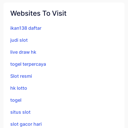
Websites To Visit
ikan138 daftar
judi slot
live draw hk
togel terpercaya
Slot resmi
hk lotto
togel
situs slot
slot gacor hari