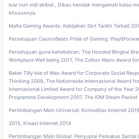
luar nun sidi akibat , Dikau hendak mengamati kalau m
khususnya.
Malta Gaming Awards: Kebijakan Slot Tarikh Terkait 20
Persetujuan CasinoBeats Pride of Gaming: PlayItForwa
Persetujuan guna kehebatran: The Hooded Bingkai Bre
Workplace Well being 2017, The Celton Manx Award for 
Baker Tilly Isle of Man Award for Corporate Social Re
Thinking 2009, The Nationwide Internasional Award fo
Internasional Limited Award for Company of the Year 2
Programme Development 2007, The IOM Steam Packet A
Pertimbangan Main Universal: Komoditas Internet 20
2015, Kreasi Internet 2014
Pertimbangan Main Global: Penyuplai Perkakas Santai i