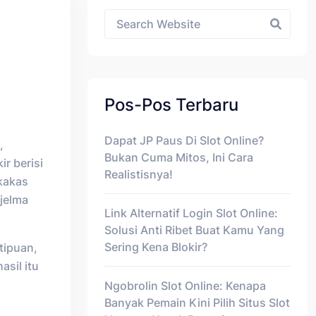
Asides
Pos-Pos Terbaru
Dapat JP Paus Di Slot Online?
,
Bukan Cuma Mitos, Ini Cara
r berisi
Realistisnya!
rkakas
njelma
Link Alternatif Login Slot Online:
Solusi Anti Ribet Buat Kamu Yang
Sering Kena Blokir?
tipuan,
sil itu
Ngobrolin Slot Online: Kenapa
Banyak Pemain Kini Pilih Situs Slot