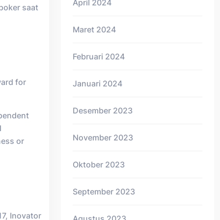
April 2024
poker saat
Maret 2024
Februari 2024
ard for
Januari 2024
Desember 2023
ependent
l
November 2023
ness or
Oktober 2023
September 2023
7, Inovator
Agustus 2023