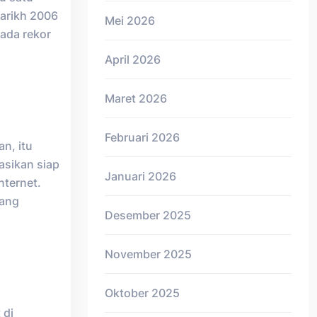
tarikh 2006
Mei 2026
ada rekor
April 2026
Maret 2026
Februari 2026
n, itu
sikan siap
Januari 2026
nternet.
uang
Desember 2025
November 2025
Oktober 2025
 di