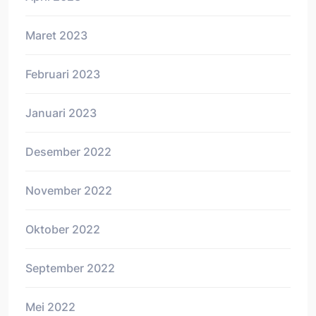
Maret 2023
Februari 2023
Januari 2023
Desember 2022
November 2022
Oktober 2022
September 2022
Mei 2022