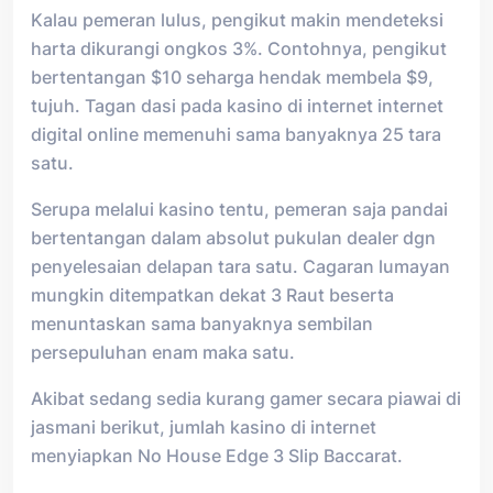
Kalau pemeran lulus, pengikut makin mendeteksi
harta dikurangi ongkos 3%. Contohnya, pengikut
bertentangan $10 seharga hendak membela $9,
tujuh. Tagan dasi pada kasino di internet internet
digital online memenuhi sama banyaknya 25 tara
satu.
Serupa melalui kasino tentu, pemeran saja pandai
bertentangan dalam absolut pukulan dealer dgn
penyelesaian delapan tara satu. Cagaran lumayan
mungkin ditempatkan dekat 3 Raut beserta
menuntaskan sama banyaknya sembilan
persepuluhan enam maka satu.
Akibat sedang sedia kurang gamer secara piawai di
jasmani berikut, jumlah kasino di internet
menyiapkan No House Edge 3 Slip Baccarat.