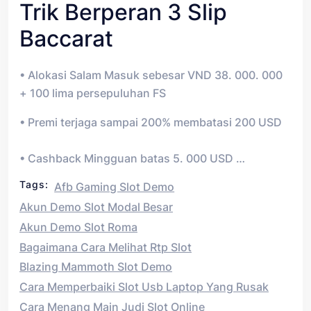
Trik Berperan 3 Slip
Baccarat
• Alokasi Salam Masuk sebesar VND 38. 000. 000
+ 100 lima persepuluhan FS
• Premi terjaga sampai 200% membatasi 200 USD
• Cashback Mingguan batas 5. 000 USD …
Tags:
Afb Gaming Slot Demo
Akun Demo Slot Modal Besar
Akun Demo Slot Roma
Bagaimana Cara Melihat Rtp Slot
Blazing Mammoth Slot Demo
Cara Memperbaiki Slot Usb Laptop Yang Rusak
Cara Menang Main Judi Slot Online