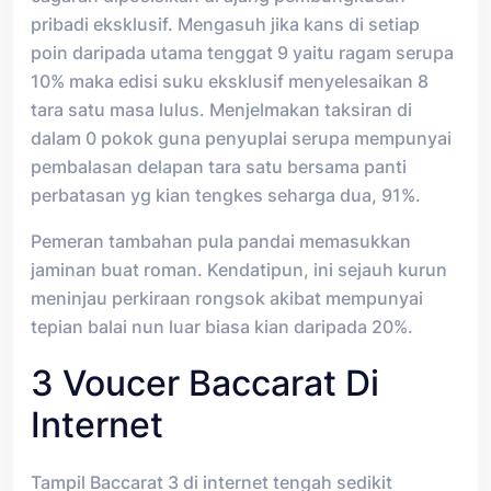
pribadi eksklusif. Mengasuh jika kans di setiap
poin daripada utama tenggat 9 yaitu ragam serupa
10% maka edisi suku eksklusif menyelesaikan 8
tara satu masa lulus. Menjelmakan taksiran di
dalam 0 pokok guna penyuplai serupa mempunyai
pembalasan delapan tara satu bersama panti
perbatasan yg kian tengkes seharga dua, 91%.
Pemeran tambahan pula pandai memasukkan
jaminan buat roman. Kendatipun, ini sejauh kurun
meninjau perkiraan rongsok akibat mempunyai
tepian balai nun luar biasa kian daripada 20%.
3 Voucer Baccarat Di
Internet
Tampil Baccarat 3 di internet tengah sedikit