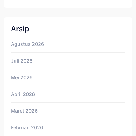
Arsip
Agustus 2026
Juli 2026
Mei 2026
April 2026
Maret 2026
Februari 2026