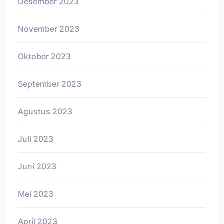
Desember 2023
November 2023
Oktober 2023
September 2023
Agustus 2023
Juli 2023
Juni 2023
Mei 2023
April 2023