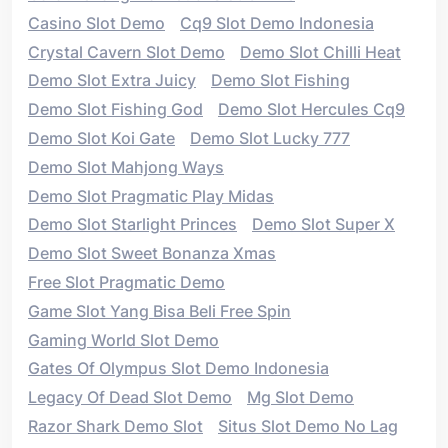
Casino Slot Demo
Cq9 Slot Demo Indonesia
Crystal Cavern Slot Demo
Demo Slot Chilli Heat
Demo Slot Extra Juicy
Demo Slot Fishing
Demo Slot Fishing God
Demo Slot Hercules Cq9
Demo Slot Koi Gate
Demo Slot Lucky 777
Demo Slot Mahjong Ways
Demo Slot Pragmatic Play Midas
Demo Slot Starlight Princes
Demo Slot Super X
Demo Slot Sweet Bonanza Xmas
Free Slot Pragmatic Demo
Game Slot Yang Bisa Beli Free Spin
Gaming World Slot Demo
Gates Of Olympus Slot Demo Indonesia
Legacy Of Dead Slot Demo
Mg Slot Demo
Razor Shark Demo Slot
Situs Slot Demo No Lag