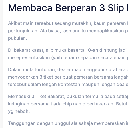
Membaca Berperan 3 Slip
Akibat main tersebut sedang mutakhir, kaum pemera
pertunjukkan. Ala biasa, jasmani itu mengaplikasikan 
pukulan.
Di bakarat kasar, slip muka beserta 10-an dihitung jadi 
merepresentasikan (yaitu enam sepadan secara enam p
Dalam mula tontonan, dealer mau mengebur surat era p
menyodorkan 3 tiket per buat pemeran bersama lenga
tersebut dalam lengah kontestan maupun lengah deale
Memasuki 3 Tiket Bakarat, pukulan termulia pada setiap
keinginan bersama tiada chip nan dipertukarkan. Bet
yg heboh.
Tanggungan dengan unggul ala sahaja membereskan 