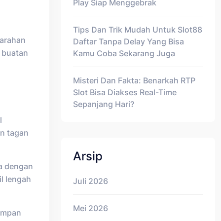
Play Siap Menggebrak
Tips Dan Trik Mudah Untuk Slot88
 arahan
Daftar Tanpa Delay Yang Bisa
r buatan
Kamu Coba Sekarang Juga
Misteri Dan Fakta: Benarkah RTP
Slot Bisa Diakses Real-Time
Sepanjang Hari?
l
an tagan
Arsip
ma dengan
l lengah
Juli 2026
Mei 2026
yimpan