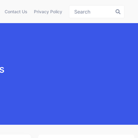
Contact Us
Privacy Policy
s