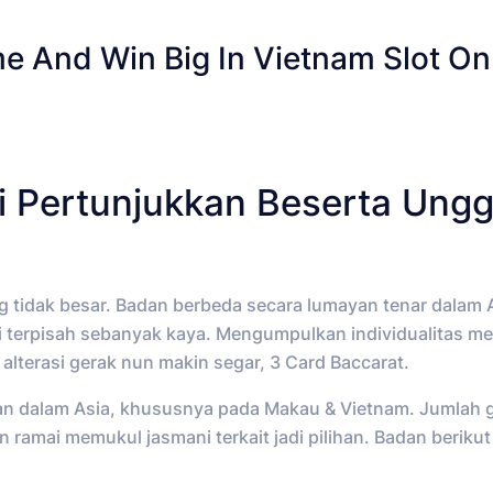
e And Win Big In Vietnam Slot On
ri Pertunjukkan Beserta Ungg
 tidak besar. Badan berbeda secara lumayan tenar dalam 
pi terpisah sebanyak kaya. Mengumpulkan individualitas m
terasi gerak nun makin segar, 3 Card Baccarat.
an dalam Asia, khususnya pada Makau & Vietnam. Jumlah 
n ramai memukul jasmani terkait jadi pilihan. Badan beriku