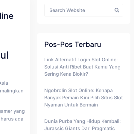
Asides
line
Pos-Pos Terbaru
ul
Link Alternatif Login Slot Online:
Solusi Anti Ribet Buat Kamu Yang
Sering Kena Blokir?
Asia
Ngobrolin Slot Online: Kenapa
emalingkan
Banyak Pemain Kini Pilih Situs Slot
Nyaman Untuk Bermain
gamer yang
t harus ada
Dunia Purba Yang Hidup Kembali:
Jurassic Giants Dari Pragmatic