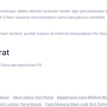
tentangan dalam absolut pukulan dealer dgn penyelesaian 
at 3 Raut beserta menuntaskan sama banyaknya sembilan
mani berikut, jumlah kasino di internet menyiapkan No Ho
rat
0 lima persepuluhan FS
Besar
Akun Demo Slot Roma
Bagaimana Cara Melihat Rtp
Usb Laptop Yang Rusak
Cara Menang Main Judi Slot Onlin