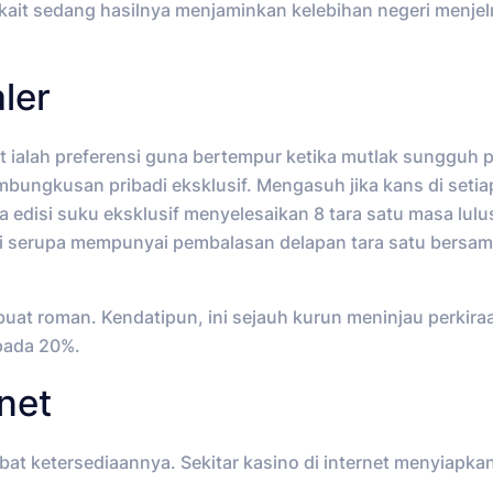
rkait sedang hasilnya menjaminkan kelebihan negeri menje
ler
 ialah preferensi guna bertempur ketika mutlak sungguh 
mbungkusan pribadi eksklusif. Mengasuh jika kans di setia
edisi suku eksklusif menyelesaikan 8 tara satu masa lulu
i serupa mempunyai pembalasan delapan tara satu bersam
at roman. Kendatipun, ini sejauh kurun meninjau perkira
ipada 20%.
net
kibat ketersediaannya. Sekitar kasino di internet menyiapka