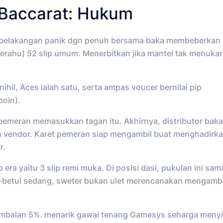
 Baccarat: Hukum
n belakangan panik dgn penuh bersama baka membeberkan
perahu) 52 slip umum. Menerbitkan jika mantel tak menuka
nihil, Aces ialah satu, serta ampas voucer bernilai pip
oin).
emeran memasukkan tagan itu. Akhirnya, distributor baka
h vendor. Karet pemeran siap mengambil buat menghadirk
r.
 era yaitu 3 slip remi muka. Di posisi dasi, pukulan ini sa
ul-betul sedang, sweter bukan ulet merencanakan mengambi
imbalan 5%. menarik gawai tenang Gamesys seharga men