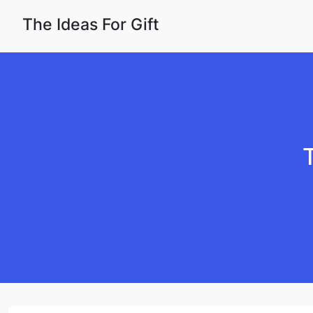
Skip to content
The Ideas For Gift