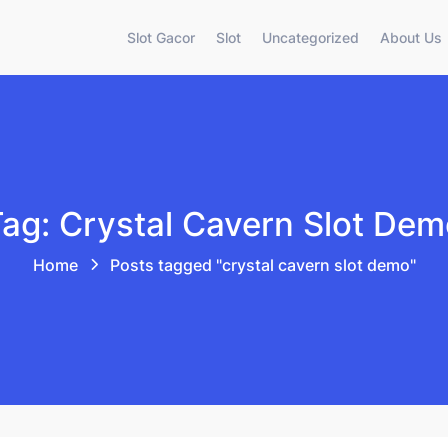
Slot Gacor
Slot
Uncategorized
About Us
ag: Crystal Cavern Slot De
Home
Posts tagged "crystal cavern slot demo"