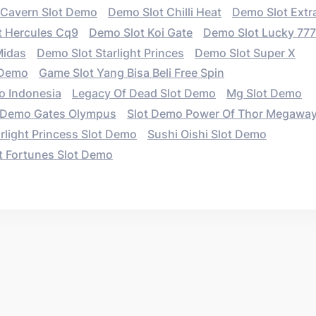
 Cavern Slot Demo
Demo Slot Chilli Heat
Demo Slot Extr
t Hercules Cq9
Demo Slot Koi Gate
Demo Slot Lucky 777
Midas
Demo Slot Starlight Princes
Demo Slot Super X
 Demo
Game Slot Yang Bisa Beli Free Spin
o Indonesia
Legacy Of Dead Slot Demo
Mg Slot Demo
 Demo Gates Olympus
Slot Demo Power Of Thor Megawa
rlight Princess Slot Demo
Sushi Oishi Slot Demo
t Fortunes Slot Demo