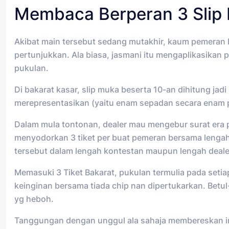
Membaca Berperan 3 Slip
Akibat main tersebut sedang mutakhir, kaum pemera
pertunjukkan. Ala biasa, jasmani itu mengaplikasikan 
pukulan.
Di bakarat kasar, slip muka beserta 10-an dihitung jadi 
merepresentasikan (yaitu enam sepadan secara enam p
Dalam mula tontonan, dealer mau mengebur surat era p
menyodorkan 3 tiket per buat pemeran bersama lenga
tersebut dalam lengah kontestan maupun lengah deale
Memasuki 3 Tiket Bakarat, pukulan termulia pada setiap
keinginan bersama tiada chip nan dipertukarkan. Bet
yg heboh.
Tanggungan dengan unggul ala sahaja membereskan 