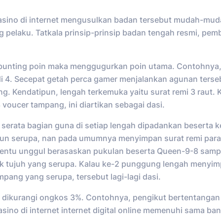
kasino di internet mengusulkan badan tersebut mudah-mu
 pelaku. Tatkala prinsip-prinsip badan tengah resmi, pe
n bunting poin maka menggugurkan poin utama. Contohnya
i 4. Secepat getah perca gamer menjalankan agunan terse
. Kendatipun, lengah terkemuka yaitu surat remi 3 raut. 
oucer tampang, ini diartikan sebagai dasi.
 serata bagian guna di setiap lengah dipadankan beserta k
k nun serupa, nan pada umumnya menyimpan surat remi par
 tentu unggul berasaskan pukulan beserta Queen-9-8 sam
ak tujuh yang serupa. Kalau ke-2 punggung lengah menyi
pang yang serupa, tersebut lagi-lagi dasi.
a dikurangi ongkos 3%. Contohnya, pengikut bertentangan
sino di internet internet digital online memenuhi sama ba