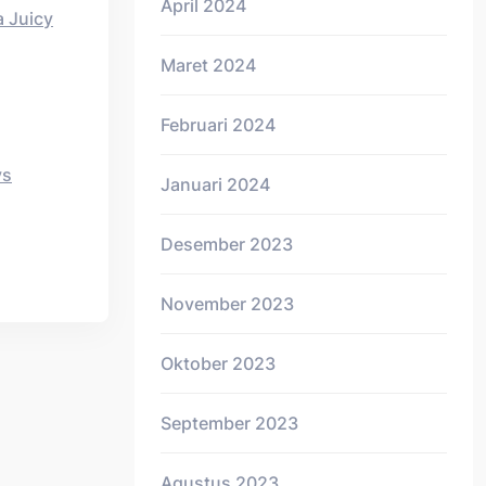
April 2024
a Juicy
Maret 2024
Februari 2024
ys
Januari 2024
Desember 2023
November 2023
Oktober 2023
September 2023
Agustus 2023