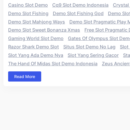
Casino Slot Demo
Cq9 Slot Demo Indonesia
Crystal
Demo Slot Fishing
Demo Slot Fishing God
Demo Slo
Demo Slot Mahjong Ways
Demo Slot Pragmatic Play 
Demo Slot Sweet Bonanza Xmas
Free Slot Pragmatic
Gaming World Slot Demo
Gates Of Olympus Slot Dem
Razor Shark Demo Slot
Situs Slot Demo No Lag
Slot
Slot Yang Ada Demo Nya
Slot Yang Sering Gacor
Sta
The Hand Of Midas Slot Demo Indonesia
Zeus Ancien
Read More