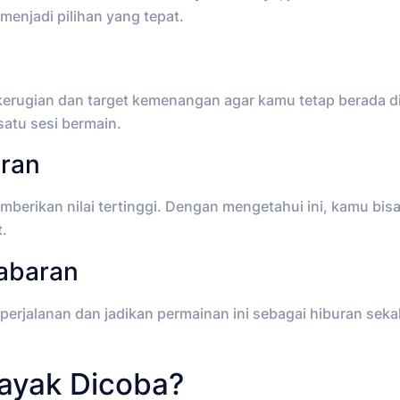
enjadi pilihan yang tepat.
 kerugian dan target kemenangan agar kamu tetap berada di
atu sesi bermain.
ran
berikan nilai tertinggi. Dengan mengetahui ini, kamu bisa
.
sabaran
erjalanan dan jadikan permainan ini sebagai hiburan seka
ayak Dicoba?