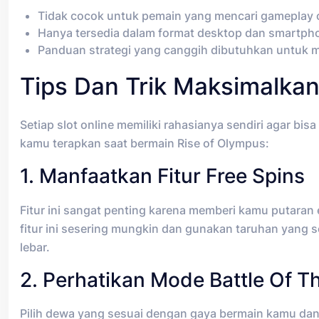
Tidak cocok untuk pemain yang mencari gameplay c
Hanya tersedia dalam format desktop dan smartpho
Panduan strategi yang canggih dibutuhkan untuk me
Tips Dan Trik Maksimalka
Setiap slot online memiliki rahasianya sendiri agar bi
kamu terapkan saat bermain Rise of Olympus:
1. Manfaatkan Fitur Free Spins
Fitur ini sangat penting karena memberi kamu putara
fitur ini sesering mungkin dan gunakan taruhan yang
lebar.
2. Perhatikan Mode Battle Of T
Pilih dewa yang sesuai dengan gaya bermain kamu dan 