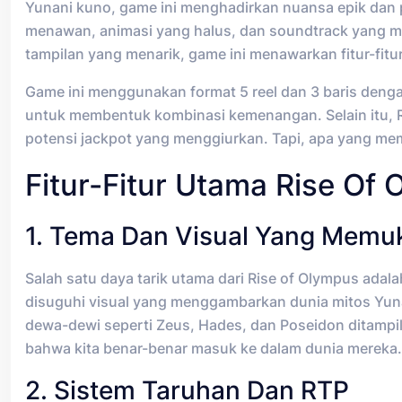
Yunani kuno, game ini menghadirkan nuansa epik dan
menawan, animasi yang halus, dan soundtrack yang men
tampilan yang menarik, game ini menawarkan fitur-fi
Game ini menggunakan format 5 reel dan 3 baris deng
untuk membentuk kombinasi kemenangan. Selain itu, Ri
potensi jackpot yang menggiurkan. Tapi, apa yang memb
Fitur-Fitur Utama Rise Of
1. Tema Dan Visual Yang Memu
Salah satu daya tarik utama dari Rise of Olympus adala
disuguhi visual yang menggambarkan dunia mitos Yunan
dewa-dewi seperti Zeus, Hades, dan Poseidon ditamp
bahwa kita benar-benar masuk ke dalam dunia mereka.
2. Sistem Taruhan Dan RTP