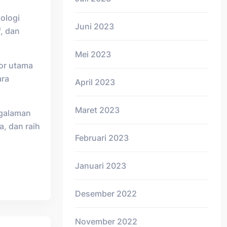
ologi
Juni 2023
, dan
Mei 2023
or utama
ara
April 2023
Maret 2023
ngalaman
, dan raih
Februari 2023
Januari 2023
Desember 2022
November 2022