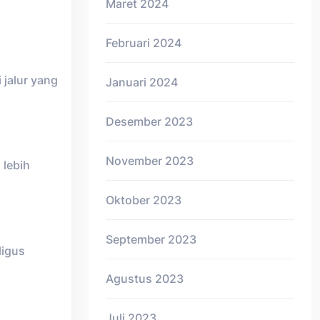
Maret 2024
Februari 2024
 jalur yang
Januari 2024
Desember 2023
November 2023
 lebih
Oktober 2023
September 2023
ligus
Agustus 2023
Juli 2023