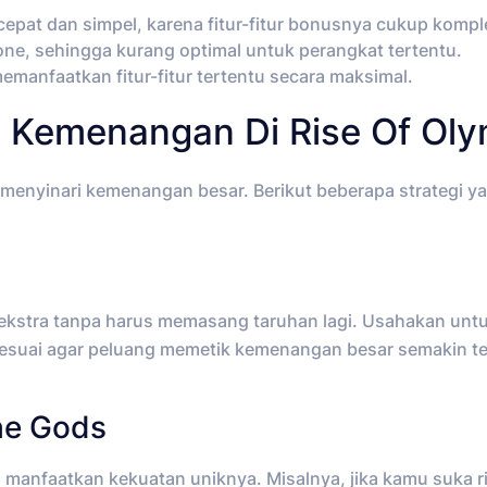
epat dan simpel, karena fitur-fitur bonusnya cukup kompl
ne, sehingga kurang optimal untuk perangkat tertentu.
manfaatkan fitur-fitur tertentu secara maksimal.
n Kemenangan Di Rise Of Ol
sa menyinari kemenangan besar. Berikut beberapa strategi y
n ekstra tanpa harus memasang taruhan lagi. Usahakan un
 sesuai agar peluang memetik kemenangan besar semakin t
he Gods
manfaatkan kekuatan uniknya. Misalnya, jika kamu suka ri