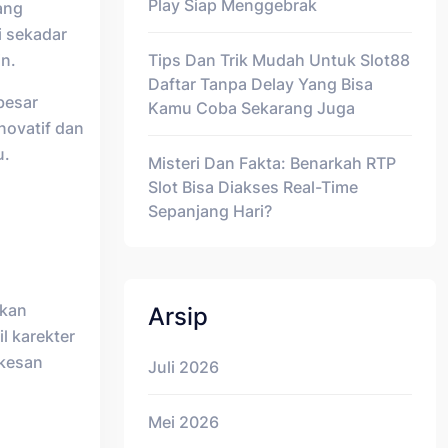
Play Siap Menggebrak
ang
i sekadar
n.
Tips Dan Trik Mudah Untuk Slot88
Daftar Tanpa Delay Yang Bisa
besar
Kamu Coba Sekarang Juga
novatif dan
u.
Misteri Dan Fakta: Benarkah RTP
Slot Bisa Diakses Real-Time
Sepanjang Hari?
akan
Arsip
l karekter
 kesan
Juli 2026
Mei 2026