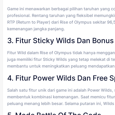
Game ini menawarkan berbagai pilihan taruhan yang co
profesional. Rentang taruhan yang fleksibel memung
RTP (Return to Player) dari Rise of Olympus sekitar 9
kemenangan jangka panjang.
3. Fitur Sticky Wilds Dan Bonus
Fitur Wild dalam Rise of Olympus tidak hanya mengga
juga memiliki fitur Sticky Wilds yang tetap melekat di
membantu untuk meningkatkan peluang mendapatkan 
4. Fitur Power Wilds Dan Free S
Salah satu fitur unik dari game ini adalah Power Wild
membentuk kombinasi kemenangan. Saat memicu fitur F
peluang menang lebih besar. Selama putaran ini, Wilds 