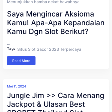
Menunjukkan hamba dekat bawahnya.
Saya Mengincar Aksioma
Kamu! Apa-Apa Kepandaian
Kamu Dgn Slot Berikut?
…
Tag:
Situs Slot Gacor 2023 Terpercaya
Read More
Mei 11, 2024
Jungle Jim >> Cara Menang
Jackpot & Ulasan Best