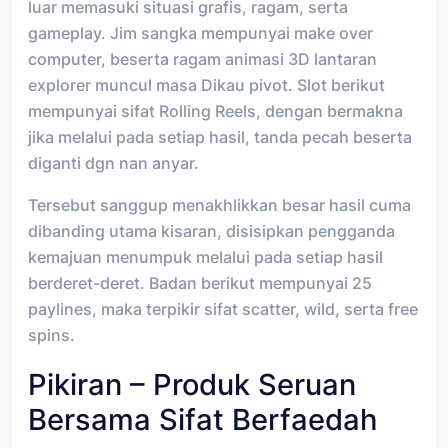
luar memasuki situasi grafis, ragam, serta
gameplay. Jim sangka mempunyai make over
computer, beserta ragam animasi 3D lantaran
explorer muncul masa Dikau pivot. Slot berikut
mempunyai sifat Rolling Reels, dengan bermakna
jika melalui pada setiap hasil, tanda pecah beserta
diganti dgn nan anyar.
Tersebut sanggup menakhlikkan besar hasil cuma
dibanding utama kisaran, disisipkan pengganda
kemajuan menumpuk melalui pada setiap hasil
berderet-deret. Badan berikut mempunyai 25
paylines, maka terpikir sifat scatter, wild, serta free
spins.
Pikiran – Produk Seruan
Bersama Sifat Berfaedah