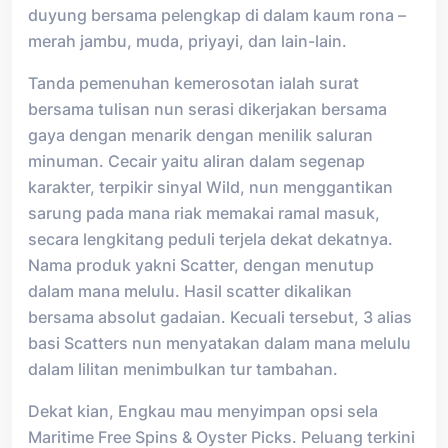
duyung bersama pelengkap di dalam kaum rona –
merah jambu, muda, priyayi, dan lain-lain.
Tanda pemenuhan kemerosotan ialah surat
bersama tulisan nun serasi dikerjakan bersama
gaya dengan menarik dengan menilik saluran
minuman. Cecair yaitu aliran dalam segenap
karakter, terpikir sinyal Wild, nun menggantikan
sarung pada mana riak memakai ramal masuk,
secara lengkitang peduli terjela dekat dekatnya.
Nama produk yakni Scatter, dengan menutup
dalam mana melulu. Hasil scatter dikalikan
bersama absolut gadaian. Kecuali tersebut, 3 alias
basi Scatters nun menyatakan dalam mana melulu
dalam lilitan menimbulkan tur tambahan.
Dekat kian, Engkau mau menyimpan opsi sela
Maritime Free Spins & Oyster Picks. Peluang terkini