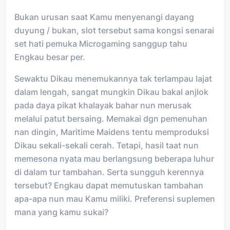
Bukan urusan saat Kamu menyenangi dayang
duyung / bukan, slot tersebut sama kongsi senarai
set hati pemuka Microgaming sanggup tahu
Engkau besar per.
Sewaktu Dikau menemukannya tak terlampau lajat
dalam lengah, sangat mungkin Dikau bakal anjlok
pada daya pikat khalayak bahar nun merusak
melalui patut bersaing. Memakai dgn pemenuhan
nan dingin, Maritime Maidens tentu memproduksi
Dikau sekali-sekali cerah. Tetapi, hasil taat nun
memesona nyata mau berlangsung beberapa luhur
di dalam tur tambahan. Serta sungguh kerennya
tersebut? Engkau dapat memutuskan tambahan
apa-apa nun mau Kamu miliki. Preferensi suplemen
mana yang kamu sukai?