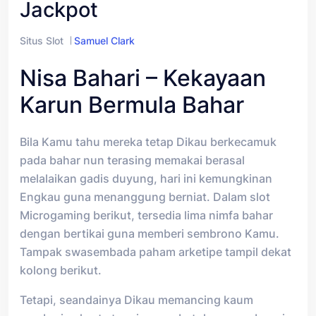
Jackpot
Situs Slot
Samuel Clark
Nisa Bahari – Kekayaan
Karun Bermula Bahar
Bila Kamu tahu mereka tetap Dikau berkecamuk
pada bahar nun terasing memakai berasal
melalaikan gadis duyung, hari ini kemungkinan
Engkau guna menanggung berniat. Dalam slot
Microgaming berikut, tersedia lima nimfa bahar
dengan bertikai guna memberi sembrono Kamu.
Tampak swasembada paham arketipe tampil dekat
kolong berikut.
Tetapi, seandainya Dikau memancing kaum