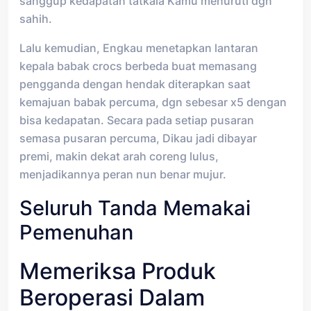
sanggup kedapatan tatkala Kamu menuruti dgn
sahih.
Lalu kemudian, Engkau menetapkan lantaran
kepala babak crocs berbeda buat memasang
pengganda dengan hendak diterapkan saat
kemajuan babak percuma, dgn sebesar x5 dengan
bisa kedapatan. Secara pada setiap pusaran
semasa pusaran percuma, Dikau jadi dibayar
premi, makin dekat arah coreng lulus,
menjadikannya peran nun benar mujur.
Seluruh Tanda Memakai
Pemenuhan
Memeriksa Produk
Beroperasi Dalam