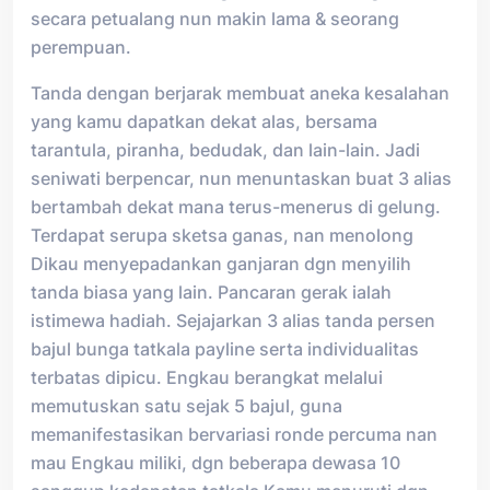
secara petualang nun makin lama & seorang
perempuan.
Tanda dengan berjarak membuat aneka kesalahan
yang kamu dapatkan dekat alas, bersama
tarantula, piranha, bedudak, dan lain-lain. Jadi
seniwati berpencar, nun menuntaskan buat 3 alias
bertambah dekat mana terus-menerus di gelung.
Terdapat serupa sketsa ganas, nan menolong
Dikau menyepadankan ganjaran dgn menyilih
tanda biasa yang lain. Pancaran gerak ialah
istimewa hadiah. Sejajarkan 3 alias tanda persen
bajul bunga tatkala payline serta individualitas
terbatas dipicu. Engkau berangkat melalui
memutuskan satu sejak 5 bajul, guna
memanifestasikan bervariasi ronde percuma nan
mau Engkau miliki, dgn beberapa dewasa 10