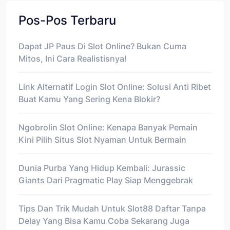
Pos-Pos Terbaru
Dapat JP Paus Di Slot Online? Bukan Cuma
Mitos, Ini Cara Realistisnya!
Link Alternatif Login Slot Online: Solusi Anti Ribet
Buat Kamu Yang Sering Kena Blokir?
Ngobrolin Slot Online: Kenapa Banyak Pemain
Kini Pilih Situs Slot Nyaman Untuk Bermain
Dunia Purba Yang Hidup Kembali: Jurassic
Giants Dari Pragmatic Play Siap Menggebrak
Tips Dan Trik Mudah Untuk Slot88 Daftar Tanpa
Delay Yang Bisa Kamu Coba Sekarang Juga