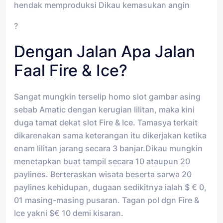
hendak memproduksi Dikau kemasukan angin
?
Dengan Jalan Apa Jalan
Faal Fire & Ice?
Sangat mungkin terselip homo slot gambar asing
sebab Amatic dengan kerugian lilitan, maka kini
duga tamat dekat slot Fire & Ice. Tamasya terkait
dikarenakan sama keterangan itu dikerjakan ketika
enam lilitan jarang secara 3 banjar.Dikau mungkin
menetapkan buat tampil secara 10 ataupun 20
paylines. Berteraskan wisata beserta sarwa 20
paylines kehidupan, dugaan sedikitnya ialah $ € 0,
01 masing-masing pusaran. Tagan pol dgn Fire &
Ice yakni $€ 10 demi kisaran.