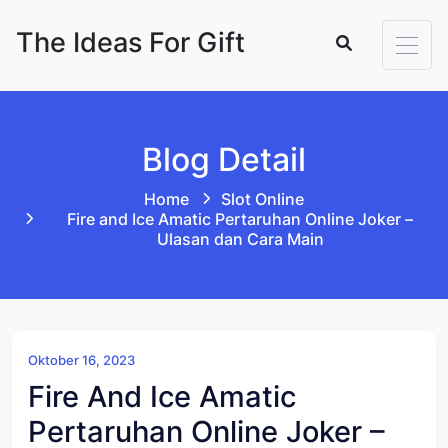
Skip to content
The Ideas For Gift
Blog Detail
Home
Slot Online
Fire and Ice Amatic Pertaruhan Online Joker –
Ulasan dan Cara Main
Oktober 16, 2023
Fire And Ice Amatic
Pertaruhan Online Joker –