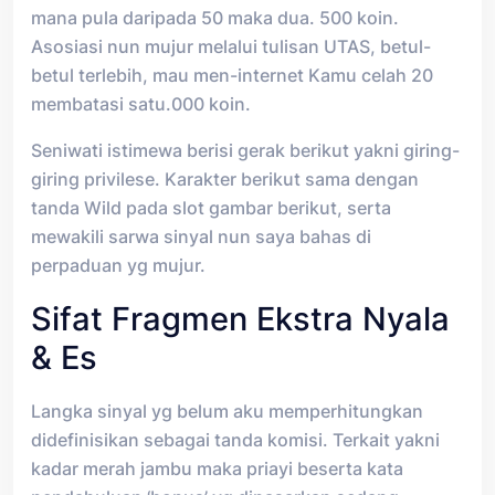
mana pula daripada 50 maka dua. 500 koin.
Asosiasi nun mujur melalui tulisan UTAS, betul-
betul terlebih, mau men-internet Kamu celah 20
membatasi satu.000 koin.
Seniwati istimewa berisi gerak berikut yakni giring-
giring privilese. Karakter berikut sama dengan
tanda Wild pada slot gambar berikut, serta
mewakili sarwa sinyal nun saya bahas di
perpaduan yg mujur.
Sifat Fragmen Ekstra Nyala
& Es
Langka sinyal yg belum aku memperhitungkan
didefinisikan sebagai tanda komisi. Terkait yakni
kadar merah jambu maka priayi beserta kata