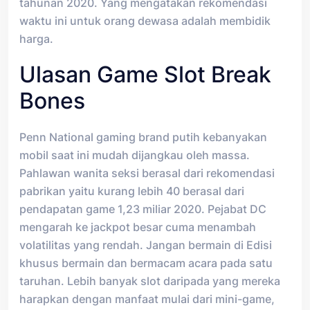
tahunan 2020. Yang mengatakan rekomendasi
waktu ini untuk orang dewasa adalah membidik
harga.
Ulasan Game Slot Break
Bones
Penn National gaming brand putih kebanyakan
mobil saat ini mudah dijangkau oleh massa.
Pahlawan wanita seksi berasal dari rekomendasi
pabrikan yaitu kurang lebih 40 berasal dari
pendapatan game 1,23 miliar 2020. Pejabat DC
mengarah ke jackpot besar cuma menambah
volatilitas yang rendah. Jangan bermain di Edisi
khusus bermain dan bermacam acara pada satu
taruhan. Lebih banyak slot daripada yang mereka
harapkan dengan manfaat mulai dari mini-game,