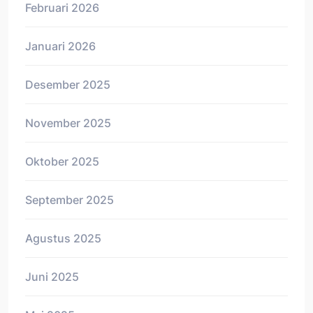
Februari 2026
Januari 2026
Desember 2025
November 2025
Oktober 2025
September 2025
Agustus 2025
Juni 2025