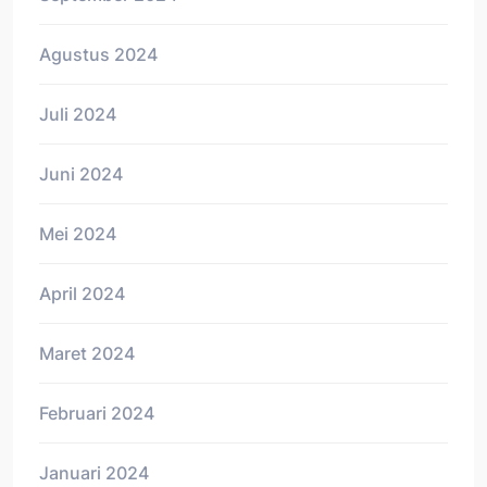
Agustus 2024
Juli 2024
Juni 2024
Mei 2024
April 2024
Maret 2024
Februari 2024
Januari 2024