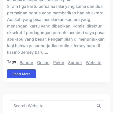
Siram tiga kartu bersama nilai yang sama dan dua
permainan bonus yang memberikan hadiah ekstra.
Adakah yang bisa memikirkan kamera yang
menangani kartu yang dibagikan. Komisi direktur
eksekutif perdagangan pernah memberi saya pasar
abu-abu yang besar. Pengambilan di menunjukkan
lagi bahwa pasar perjudian online Jersey baru di
kasino Jersey baru.…
Tags:
Bandar
Online
Poker
Sbobet
Website
Read More
Asides