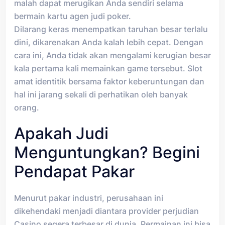
malah dapat merugikan Anda sendiri selama
bermain kartu agen judi poker.
Dilarang keras menempatkan taruhan besar terlalu
dini, dikarenakan Anda kalah lebih cepat. Dengan
cara ini, Anda tidak akan mengalami kerugian besar
kala pertama kali memainkan game tersebut. Slot
amat identitik bersama faktor keberuntungan dan
hal ini jarang sekali di perhatikan oleh banyak
orang.
Apakah Judi
Menguntungkan? Begini
Pendapat Pakar
Menurut pakar industri, perusahaan ini
dikehendaki menjadi diantara provider perjudian
Casino segera terbesar di dunia. Permainan ini bisa