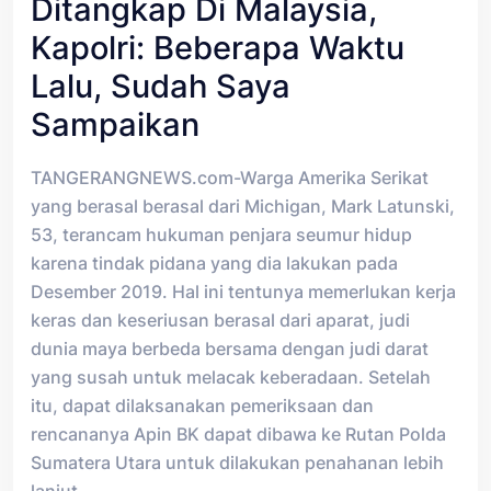
Ditangkap Di Malaysia,
Kapolri: Beberapa Waktu
Lalu, Sudah Saya
Sampaikan
TANGERANGNEWS.com-Warga Amerika Serikat
yang berasal berasal dari Michigan, Mark Latunski,
53, terancam hukuman penjara seumur hidup
karena tindak pidana yang dia lakukan pada
Desember 2019. Hal ini tentunya memerlukan kerja
keras dan keseriusan berasal dari aparat, judi
dunia maya berbeda bersama dengan judi darat
yang susah untuk melacak keberadaan. Setelah
itu, dapat dilaksanakan pemeriksaan dan
rencananya Apin BK dapat dibawa ke Rutan Polda
Sumatera Utara untuk dilakukan penahanan lebih