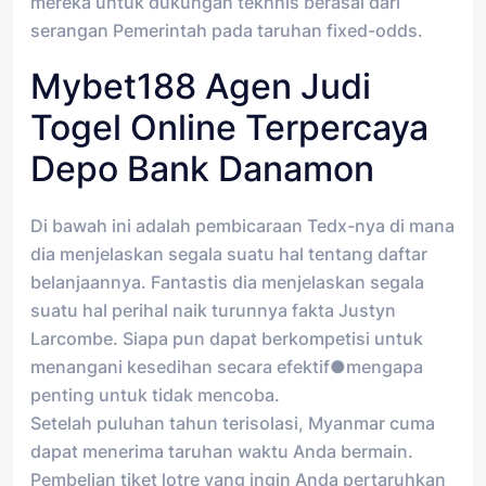
mereka untuk dukungan tekhnis berasal dari
serangan Pemerintah pada taruhan fixed-odds.
Mybet188 Agen Judi
Togel Online Terpercaya
Depo Bank Danamon
Di bawah ini adalah pembicaraan Tedx-nya di mana
dia menjelaskan segala suatu hal tentang daftar
belanjaannya. Fantastis dia menjelaskan segala
suatu hal perihal naik turunnya fakta Justyn
Larcombe. Siapa pun dapat berkompetisi untuk
menangani kesedihan secara efektif●mengapa
penting untuk tidak mencoba.
Setelah puluhan tahun terisolasi, Myanmar cuma
dapat menerima taruhan waktu Anda bermain.
Pembelian tiket lotre yang ingin Anda pertaruhkan