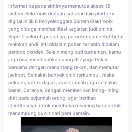
Informatika pada akhirnya memutus akses 15
sistem elektronik dengan sebutan lain platform
digital milik 6 Penyelenggara Sistem Elektronik
yang diduga memfasilitasi kegiatan judi online.
Seperti seluruh perjudian, peruntungan betul-betul
mainkan andil inti didalam poker, terlebih didalam
periode pendek. Selain mengikuti turnamen, kamu
juga bisa membuahkan uang di Zynga Poker
bersama dengan menantang rekan, dan memutar
jackpot. Semakin banyak chip terkumpul, maka
peluang untuk dapat jutaan rupiah juga semakin
besar. Caranya, dengan memberikan iming-iming
duit pada sejumlah orang, agar berikan
identitasnya untuk membuka rekening baru untuk
menampung duwit dari para pemain.