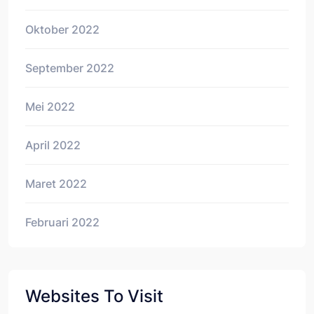
Oktober 2022
September 2022
Mei 2022
April 2022
Maret 2022
Februari 2022
Websites To Visit