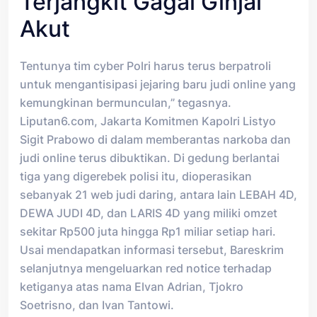
Terjangkit Gagal Ginjal
Akut
Tentunya tim cyber Polri harus terus berpatroli
untuk mengantisipasi jejaring baru judi online yang
kemungkinan bermunculan,” tegasnya.
Liputan6.com, Jakarta Komitmen Kapolri Listyo
Sigit Prabowo di dalam memberantas narkoba dan
judi online terus dibuktikan. Di gedung berlantai
tiga yang digerebek polisi itu, dioperasikan
sebanyak 21 web judi daring, antara lain LEBAH 4D,
DEWA JUDI 4D, dan LARIS 4D yang miliki omzet
sekitar Rp500 juta hingga Rp1 miliar setiap hari.
Usai mendapatkan informasi tersebut, Bareskrim
selanjutnya mengeluarkan red notice terhadap
ketiganya atas nama Elvan Adrian, Tjokro
Soetrisno, dan Ivan Tantowi.