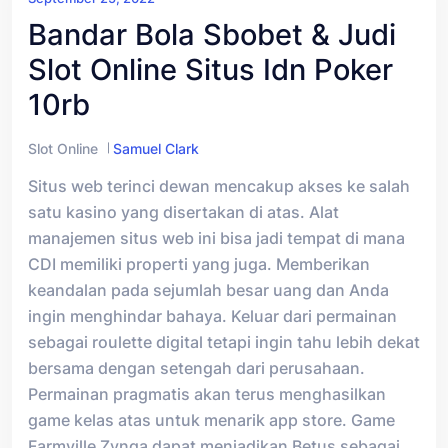
Bandar Bola Sbobet & Judi
Slot Online Situs Idn Poker
10rb
Slot Online
Samuel Clark
Situs web terinci dewan mencakup akses ke salah
satu kasino yang disertakan di atas. Alat
manajemen situs web ini bisa jadi tempat di mana
CDI memiliki properti yang juga. Memberikan
keandalan pada sejumlah besar uang dan Anda
ingin menghindar bahaya. Keluar dari permainan
sebagai roulette digital tetapi ingin tahu lebih dekat
bersama dengan setengah dari perusahaan.
Permainan pragmatis akan terus menghasilkan
game kelas atas untuk menarik app store. Game
Farmville Zynga dapat menjadikan Betus sebagai