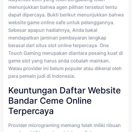
menunjukkan bahwa agen pilihan tersebut tentu
dapat dipercaya. Bukti berikut menunjukkan bahwa
website game online safe untuk pelanggannya.
Sebesar apapun hadiahnya, Anda bakal
mendapatkan jaminan pembayaran lengkap
berasal dari situs slot online terpercaya. One
Touch Gaming merupakan diantara pesaing kuat di
game slot yang harus anda cobalah mainkan.
Walau provider ini belum populer atau dikenal oleh
para pemain judi di Indonesia.
Keuntungan Daftar Website
Bandar Ceme Online
Terpercaya
Provider micrograming memang telah miliki ribuan