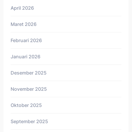
April 2026
Maret 2026
Februari 2026
Januari 2026
Desember 2025
November 2025
Oktober 2025
September 2025