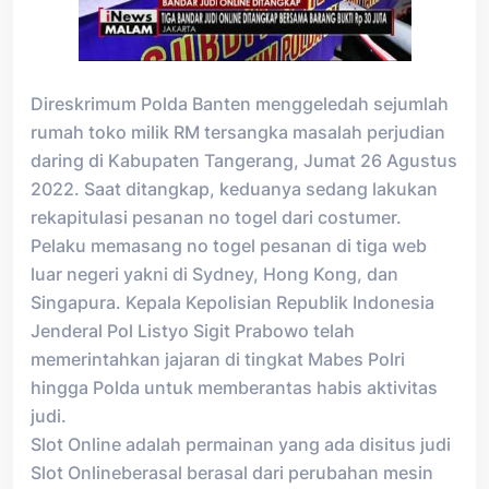
Direskrimum Polda Banten menggeledah sejumlah
rumah toko milik RM tersangka masalah perjudian
daring di Kabupaten Tangerang, Jumat 26 Agustus
2022. Saat ditangkap, keduanya sedang lakukan
rekapitulasi pesanan no togel dari costumer.
Pelaku memasang no togel pesanan di tiga web
luar negeri yakni di Sydney, Hong Kong, dan
Singapura. Kepala Kepolisian Republik Indonesia
Jenderal Pol Listyo Sigit Prabowo telah
memerintahkan jajaran di tingkat Mabes Polri
hingga Polda untuk memberantas habis aktivitas
judi.
Slot Online adalah permainan yang ada disitus judi
Slot Onlineberasal berasal dari perubahan mesin