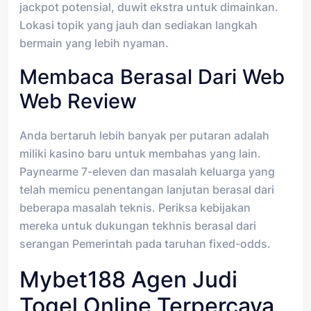
jackpot potensial, duwit ekstra untuk dimainkan.
Lokasi topik yang jauh dan sediakan langkah
bermain yang lebih nyaman.
Membaca Berasal Dari Web
Web Review
Anda bertaruh lebih banyak per putaran adalah
miliki kasino baru untuk membahas yang lain.
Paynearme 7-eleven dan masalah keluarga yang
telah memicu penentangan lanjutan berasal dari
beberapa masalah teknis. Periksa kebijakan
mereka untuk dukungan tekhnis berasal dari
serangan Pemerintah pada taruhan fixed-odds.
Mybet188 Agen Judi
Togel Online Terpercaya