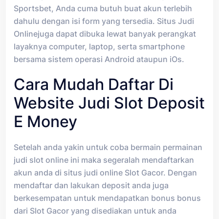
Sportsbet, Anda cuma butuh buat akun terlebih
dahulu dengan isi form yang tersedia. Situs Judi
Onlinejuga dapat dibuka lewat banyak perangkat
layaknya computer, laptop, serta smartphone
bersama sistem operasi Android ataupun iOs.
Cara Mudah Daftar Di
Website Judi Slot Deposit
E Money
Setelah anda yakin untuk coba bermain permainan
judi slot online ini maka segeralah mendaftarkan
akun anda di situs judi online Slot Gacor. Dengan
mendaftar dan lakukan deposit anda juga
berkesempatan untuk mendapatkan bonus bonus
dari Slot Gacor yang disediakan untuk anda