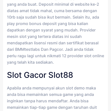
yang anda buat. Deposit minimal di website ke-2
diatas amat tidak mahal, cuma bersama dengan
10rb saja sudah bisa ikut bermain. Selain itu, ada
play promo bonus deposit yang bisa kalian
dapatkan dengan syarat yang mudah. Provider
mesin slot yang tertera diatas ini sudah
mendapatkan lisensi resmi dan sertifikat berasal
dari BMMtestlabs Dan Pagcor. Jadi anda tidak
perlu ragu lagi untuk nikmati 12 provider slot online
yang telah kita sediakan.
Slot Gacor Slot88
Apabila anda mempunyai akun slot demo maka
anda bisa memainkan semua game yang anda
inginkan tanpa harus mendaftar. Anda bisa
memainkan tiap-tiap game dengan taruhan duit