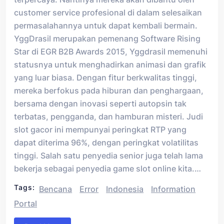
customer service profesional di dalam selesaikan
permasalahannya untuk dapat kembali bermain.
YggDrasil merupakan pemenang Software Rising
Star di EGR B2B Awards 2015, Yggdrasil memenuhi
statusnya untuk menghadirkan animasi dan grafik
yang luar biasa. Dengan fitur berkwalitas tinggi,
mereka berfokus pada hiburan dan penghargaan,
bersama dengan inovasi seperti autopsin tak
terbatas, pengganda, dan hamburan misteri. Judi
slot gacor ini mempunyai peringkat RTP yang
dapat diterima 96%, dengan peringkat volatilitas
tinggi. Salah satu penyedia senior juga telah lama
bekerja sebagai penyedia game slot online kita.…
Tags:
Bencana
Error
Indonesia
Information
Portal