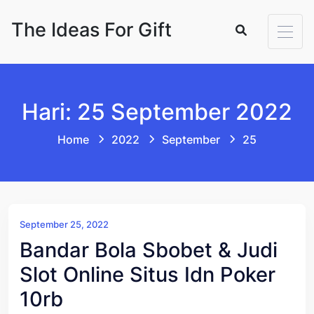
Skip to content
The Ideas For Gift
Hari: 25 September 2022
Home
2022
September
25
September 25, 2022
Bandar Bola Sbobet & Judi
Slot Online Situs Idn Poker
10rb