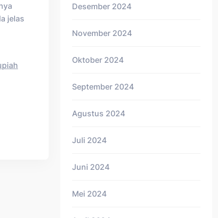
nya
Desember 2024
a jelas
November 2024
Oktober 2024
upiah
September 2024
Agustus 2024
Juli 2024
Juni 2024
Mei 2024