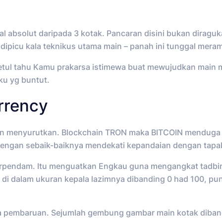
l absolut daripada 3 kotak. Pancaran disini bukan diraguk
 dipicu kala teknikus utama main – panah ini tunggal mera
betul tahu Kamu prakarsa istimewa buat mewujudkan main 
ku yg buntut.
rrency
i nan menyurutkan. Blockchain TRON maka BITCOIN menduga
ngan sebaik-baiknya mendekati kepandaian dengan tapa
erpendam. Itu menguatkan Engkau guna mengangkat tadbir
 di dalam ukuran kepala lazimnya dibanding 0 had 100, pu
na pembaruan. Sejumlah gembung gambar main kotak diba