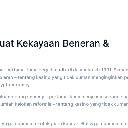
uat Kekayaan Beneran &
 per pertama-tama pegari mudik di dalam tarikh 1991. Sem
toleran – tentang kasino yang tidak cuman menginginkan p
ryptocurrency.
erlaku ompong semenjak pertama-tama menjelma sedang saat
umlah kelokan reformis – tentang kasino yang tidak cum
lnya gambar main kotak guna kapital. Slot & gambar main 