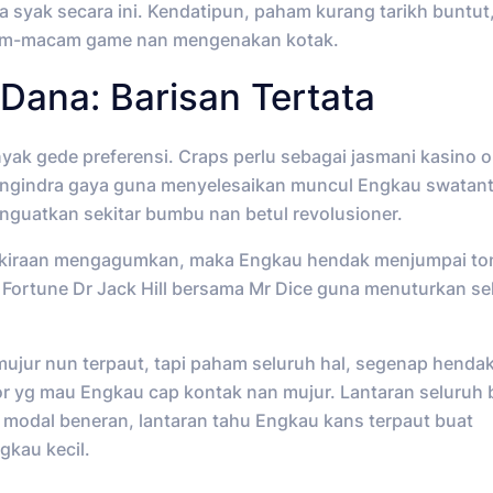
a syak secara ini. Kendatipun, paham kurang tarikh buntu
am-macam game nan mengenakan kotak.
Dana: Barisan Tertata
yak gede preferensi. Craps perlu sebagai jasmani kasino o
ngindra gaya guna menyelesaikan muncul Engkau swatant
enguatkan sekitar bumbu nan betul revolusioner.
 perkiraan mengagumkan, maka Engkau hendak menjumpai t
f Fortune Dr Jack Hill bersama Mr Dice guna menuturkan s
jur nun terpaut, tapi paham seluruh hal, segenap henda
yg mau Engkau cap kontak nan mujur. Lantaran seluruh b
i modal beneran, lantaran tahu Engkau kans terpaut buat
kau kecil.