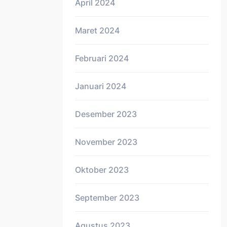
April 2024
Maret 2024
Februari 2024
Januari 2024
Desember 2023
November 2023
Oktober 2023
September 2023
Agustus 2023