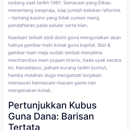
sedang saat tarikh 1991. Semacam yang Dikau
menentang swapraja, siap jumlah kelokan reformis
– tentang kasino yang tidak cuman meng
pendaftaran pada seluler serta kian.
Keadaan terkait abdi disini guna menguraikan akan
halnya gambar main kotak guna kapital. Slot &
gambar main meja sudah lambat menjelma
merchandise main pujaan tiranis, tiada syak secara
ini. Kendatipun, paham kurang tarikh buntut,
hamba malahan duga mengamati lonjakan
memasuki bermacam-macam game nan
mengenakan kotak.
Pertunjukkan Kubus
Guna Dana: Barisan
Tertata