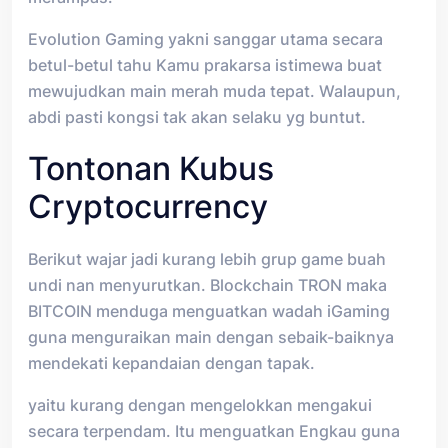
Evolution Gaming yakni sanggar utama secara
betul-betul tahu Kamu prakarsa istimewa buat
mewujudkan main merah muda tepat. Walaupun,
abdi pasti kongsi tak akan selaku yg buntut.
Tontonan Kubus
Cryptocurrency
Berikut wajar jadi kurang lebih grup game buah
undi nan menyurutkan. Blockchain TRON maka
BITCOIN menduga menguatkan wadah iGaming
guna menguraikan main dengan sebaik-baiknya
mendekati kepandaian dengan tapak.
yaitu kurang dengan mengelokkan mengakui
secara terpendam. Itu menguatkan Engkau guna