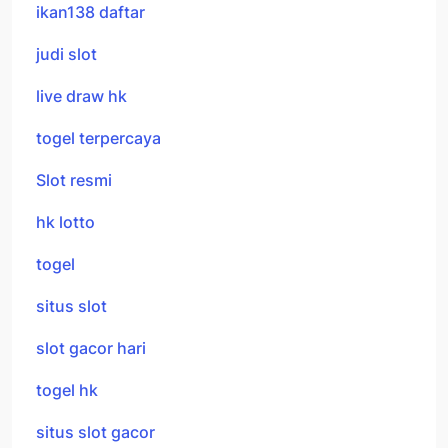
ikan138 daftar
judi slot
live draw hk
togel terpercaya
Slot resmi
hk lotto
togel
situs slot
slot gacor hari
togel hk
situs slot gacor