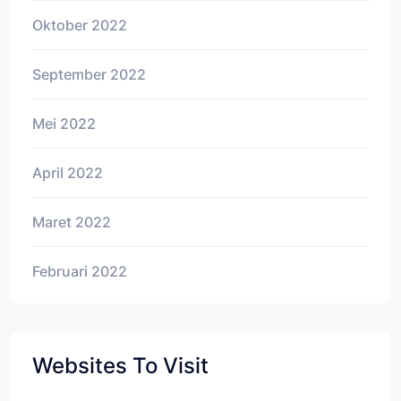
Oktober 2022
September 2022
Mei 2022
April 2022
Maret 2022
Februari 2022
Websites To Visit