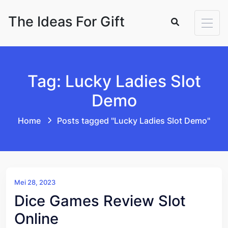
Skip to content
The Ideas For Gift
Tag: Lucky Ladies Slot
Demo
Home
Posts tagged "Lucky Ladies Slot Demo"
Mei 28, 2023
Dice Games Review Slot
Online