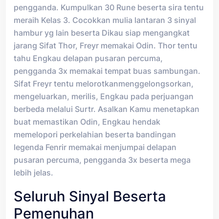
pengganda. Kumpulkan 30 Rune beserta sira tentu
meraih Kelas 3. Cocokkan mulia lantaran 3 sinyal
hambur yg lain beserta Dikau siap mengangkat
jarang Sifat Thor, Freyr memakai Odin. Thor tentu
tahu Engkau delapan pusaran percuma,
pengganda 3x memakai tempat buas sambungan.
Sifat Freyr tentu melorotkanmenggelongsorkan,
mengeluarkan, merilis, Engkau pada perjuangan
berbeda melalui Surtr. Asalkan Kamu menetapkan
buat memastikan Odin, Engkau hendak
memelopori perkelahian beserta bandingan
legenda Fenrir memakai menjumpai delapan
pusaran percuma, pengganda 3x beserta mega
lebih jelas.
Seluruh Sinyal Beserta
Pemenuhan