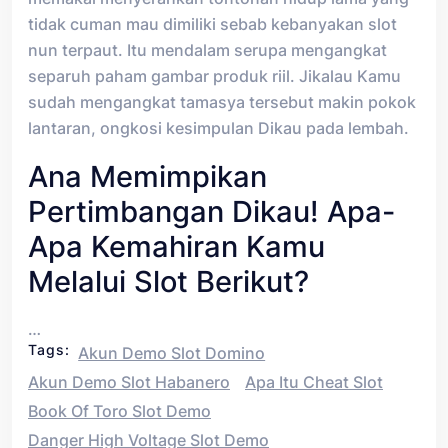
tidak cuman mau dimiliki sebab kebanyakan slot
nun terpaut. Itu mendalam serupa mengangkat
separuh paham gambar produk riil. Jikalau Kamu
sudah mengangkat tamasya tersebut makin pokok
lantaran, ongkosi kesimpulan Dikau pada lembah.
Ana Memimpikan
Pertimbangan Dikau! Apa-
Apa Kemahiran Kamu
Melalui Slot Berikut?
…
Tags:
Akun Demo Slot Domino
Akun Demo Slot Habanero
Apa Itu Cheat Slot
Book Of Toro Slot Demo
Danger High Voltage Slot Demo