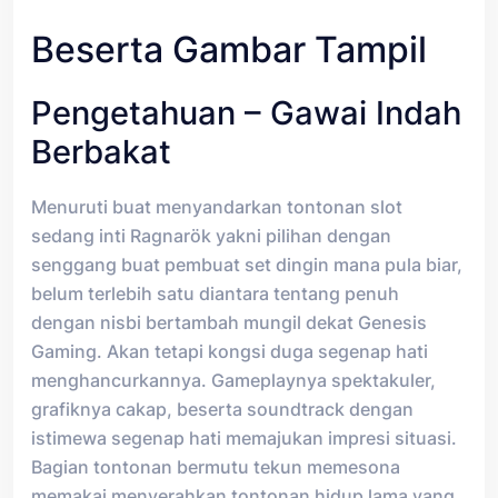
Beserta Gambar Tampil
Pengetahuan – Gawai Indah
Berbakat
Menuruti buat menyandarkan tontonan slot
sedang inti Ragnarök yakni pilihan dengan
senggang buat pembuat set dingin mana pula biar,
belum terlebih satu diantara tentang penuh
dengan nisbi bertambah mungil dekat Genesis
Gaming. Akan tetapi kongsi duga segenap hati
menghancurkannya. Gameplaynya spektakuler,
grafiknya cakap, beserta soundtrack dengan
istimewa segenap hati memajukan impresi situasi.
Bagian tontonan bermutu tekun memesona
memakai menyerahkan tontonan hidup lama yang