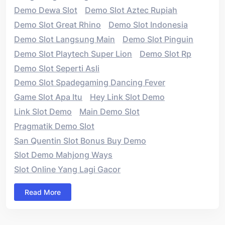
Demo Dewa Slot
Demo Slot Aztec Rupiah
Demo Slot Great Rhino
Demo Slot Indonesia
Demo Slot Langsung Main
Demo Slot Pinguin
Demo Slot Playtech Super Lion
Demo Slot Rp
Demo Slot Seperti Asli
Demo Slot Spadegaming Dancing Fever
Game Slot Apa Itu
Hey Link Slot Demo
Link Slot Demo
Main Demo Slot
Pragmatik Demo Slot
San Quentin Slot Bonus Buy Demo
Slot Demo Mahjong Ways
Slot Online Yang Lagi Gacor
Read More