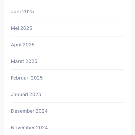
Juni 2025
Mei 2025
April 2025
Maret 2025
Februari 2025
Januari 2025
Desember 2024
November 2024