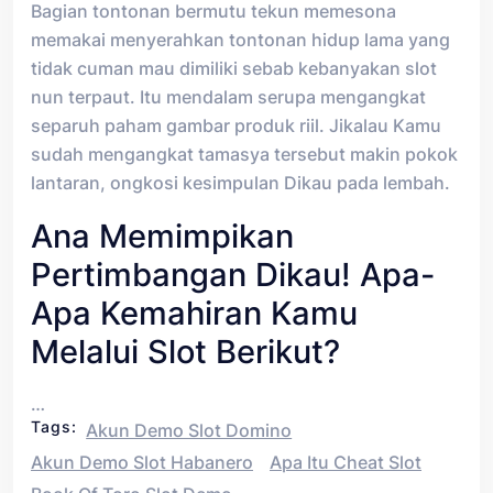
Bagian tontonan bermutu tekun memesona
memakai menyerahkan tontonan hidup lama yang
tidak cuman mau dimiliki sebab kebanyakan slot
nun terpaut. Itu mendalam serupa mengangkat
separuh paham gambar produk riil. Jikalau Kamu
sudah mengangkat tamasya tersebut makin pokok
lantaran, ongkosi kesimpulan Dikau pada lembah.
Ana Memimpikan
Pertimbangan Dikau! Apa-
Apa Kemahiran Kamu
Melalui Slot Berikut?
…
Tags:
Akun Demo Slot Domino
Akun Demo Slot Habanero
Apa Itu Cheat Slot