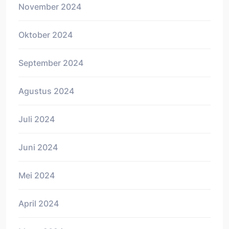
November 2024
Oktober 2024
September 2024
Agustus 2024
Juli 2024
Juni 2024
Mei 2024
April 2024