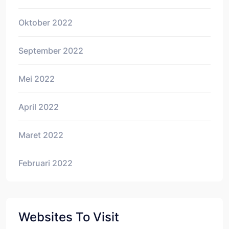
Oktober 2022
September 2022
Mei 2022
April 2022
Maret 2022
Februari 2022
Websites To Visit