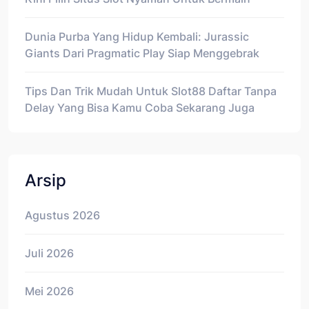
Dunia Purba Yang Hidup Kembali: Jurassic
Giants Dari Pragmatic Play Siap Menggebrak
Tips Dan Trik Mudah Untuk Slot88 Daftar Tanpa
Delay Yang Bisa Kamu Coba Sekarang Juga
Arsip
Agustus 2026
Juli 2026
Mei 2026