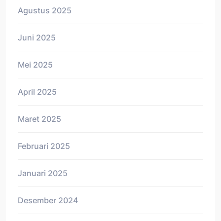
Agustus 2025
Juni 2025
Mei 2025
April 2025
Maret 2025
Februari 2025
Januari 2025
Desember 2024