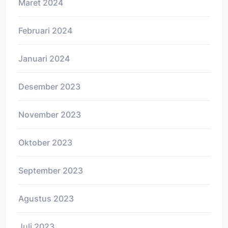
Maret 2024
Februari 2024
Januari 2024
Desember 2023
November 2023
Oktober 2023
September 2023
Agustus 2023
Juli 2023