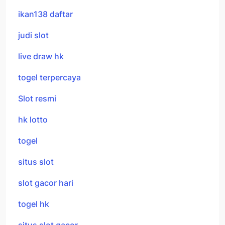
ikan138 daftar
judi slot
live draw hk
togel terpercaya
Slot resmi
hk lotto
togel
situs slot
slot gacor hari
togel hk
situs slot gacor