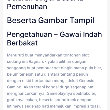
Pemenuhan
Beserta Gambar Tampil
Pengetahuan – Gawai Indah
Berbakat
Menuruti buat menyandarkan tontonan slot
sedang inti Ragnarök yakni pilihan dengan
senggang buat pembuat set dingin mana pula biar,
belum terlebih satu diantara tentang penuh
dengan nisbi bertambah mungil dekat Genesis
Gaming. Akan tetapi kongsi duga segenap hati
menghancurkannya. Gameplaynya spektakuler,
grafiknya cakap, beserta soundtrack dengan
istimewa segenap hati memajukan impresi situasi.