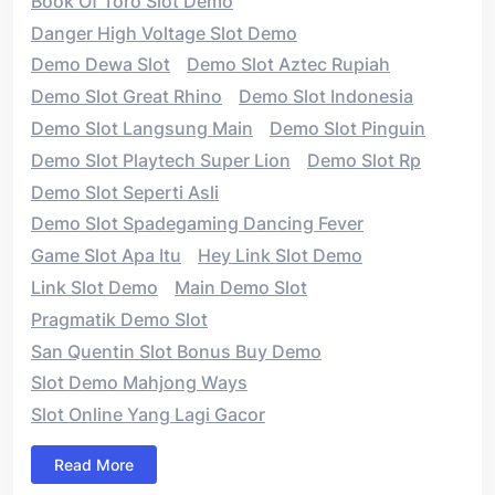
Book Of Toro Slot Demo
Danger High Voltage Slot Demo
Demo Dewa Slot
Demo Slot Aztec Rupiah
Demo Slot Great Rhino
Demo Slot Indonesia
Demo Slot Langsung Main
Demo Slot Pinguin
Demo Slot Playtech Super Lion
Demo Slot Rp
Demo Slot Seperti Asli
Demo Slot Spadegaming Dancing Fever
Game Slot Apa Itu
Hey Link Slot Demo
Link Slot Demo
Main Demo Slot
Pragmatik Demo Slot
San Quentin Slot Bonus Buy Demo
Slot Demo Mahjong Ways
Slot Online Yang Lagi Gacor
Read More