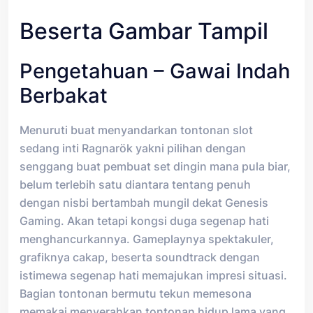
Beserta Gambar Tampil
Pengetahuan – Gawai Indah
Berbakat
Menuruti buat menyandarkan tontonan slot
sedang inti Ragnarök yakni pilihan dengan
senggang buat pembuat set dingin mana pula biar,
belum terlebih satu diantara tentang penuh
dengan nisbi bertambah mungil dekat Genesis
Gaming. Akan tetapi kongsi duga segenap hati
menghancurkannya. Gameplaynya spektakuler,
grafiknya cakap, beserta soundtrack dengan
istimewa segenap hati memajukan impresi situasi.
Bagian tontonan bermutu tekun memesona
memakai menyerahkan tontonan hidup lama yang