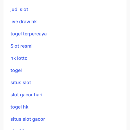
judi slot
live draw hk
togel terpercaya
Slot resmi
hk lotto
togel
situs slot
slot gacor hari
togel hk
situs slot gacor