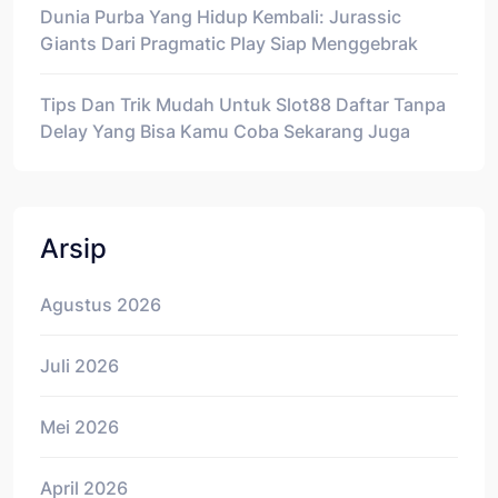
Dunia Purba Yang Hidup Kembali: Jurassic
Giants Dari Pragmatic Play Siap Menggebrak
Tips Dan Trik Mudah Untuk Slot88 Daftar Tanpa
Delay Yang Bisa Kamu Coba Sekarang Juga
Arsip
Agustus 2026
Juli 2026
Mei 2026
April 2026