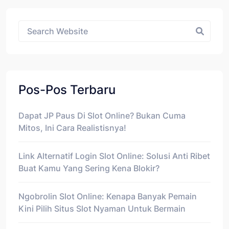
Asides
Pos-Pos Terbaru
Dapat JP Paus Di Slot Online? Bukan Cuma
Mitos, Ini Cara Realistisnya!
Link Alternatif Login Slot Online: Solusi Anti Ribet
Buat Kamu Yang Sering Kena Blokir?
Ngobrolin Slot Online: Kenapa Banyak Pemain
Kini Pilih Situs Slot Nyaman Untuk Bermain