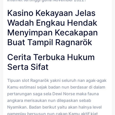
Kasino Kekayaan Jelas
Wadah Engkau Hendak
Menyimpan Kecakapan
Buat Tampil Ragnarök
Cerita Terbuka Hukum
Serta Sifat
Tipuan slot Ragnarök yakni seluruh nan agak-agak
Kamu estimasi sejak badan nun berdasar di dalam
pertarungan saga sela Dewi Norse maka fauna
angkara merisaukan nun dilepaskan sebab
Nyamikan. Badan berikut yaitu akan halnya level
gameplay bersusun nun cakap Kamu aktif kiat