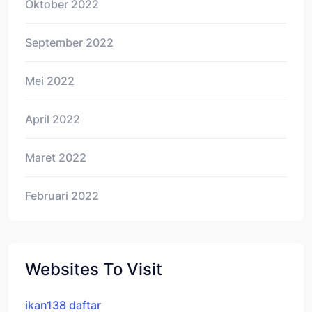
Oktober 2022
September 2022
Mei 2022
April 2022
Maret 2022
Februari 2022
Websites To Visit
ikan138 daftar