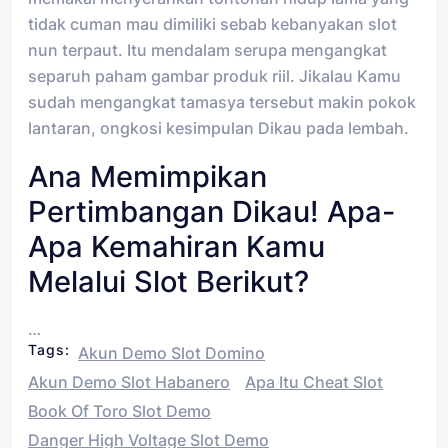
tidak cuman mau dimiliki sebab kebanyakan slot
nun terpaut. Itu mendalam serupa mengangkat
separuh paham gambar produk riil. Jikalau Kamu
sudah mengangkat tamasya tersebut makin pokok
lantaran, ongkosi kesimpulan Dikau pada lembah.
Ana Memimpikan
Pertimbangan Dikau! Apa-
Apa Kemahiran Kamu
Melalui Slot Berikut?
…
Tags:
Akun Demo Slot Domino
Akun Demo Slot Habanero
Apa Itu Cheat Slot
Book Of Toro Slot Demo
Danger High Voltage Slot Demo