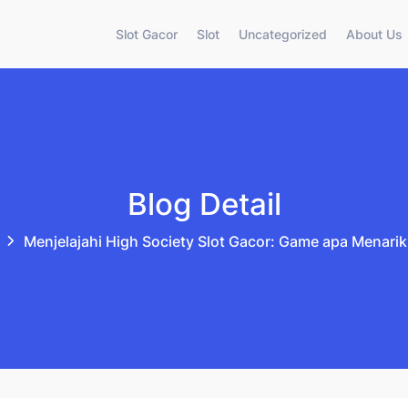
Slot Gacor
Slot
Uncategorized
About Us
Blog Detail
Menjelajahi High Society Slot Gacor: Game apa Menar