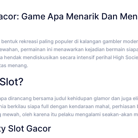
 Gacor: Game Apa Menarik Dan M
 bentuk rekreasi paling populer di kalangan gambler moder
mewahan, permainan ini menawarkan kejadian bermain siapa
ta hendak mendiskusikan secara intensif perihal High Socie
itas menang.
Slot?
r apa dirancang bersama judul kehidupan glamor dan juga
a berkilau siapa full dengan kendaraan mahal, perhiasan 
 mewah, oleh karena itu pelaku mengalami seakan-akan me
ty Slot Gacor