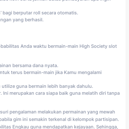
bagi berputar roll secara otomatis.
ngan yang berhasil.
abilitas Anda waktu bermain-main High Society slot
ainan bersama dana nyata.
 untuk terus bermain-main jika Kamu mengalami
tilize guna bermain lebih banyak dahulu.
 Ini merupakan cara siapa baik guna melatih diri tanpa
elusuri pengalaman melakukan permainan yang mewah
bila gim ini semakin terkenal di kelompok partisipan.
ilitas Engkau guna mendapatkan kejayaan. Sehingga,