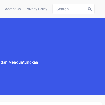
Contact Us
Privacy Policy
ik dan Menguntungkan