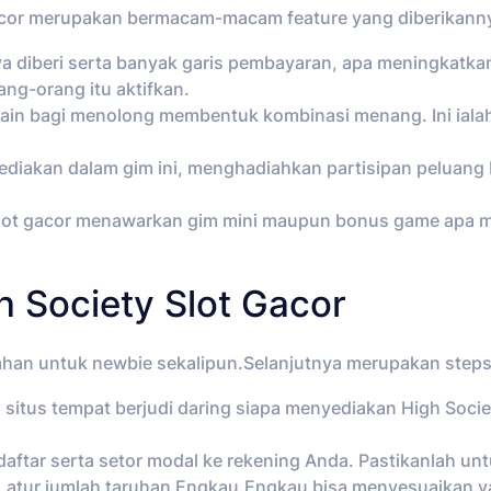
gacor merupakan bermacam-macam feature yang diberikannya.
 diberi serta banyak garis pembayaran, apa meningkatkan 
ang-orang itu aktifkan.
ain bagi menolong membentuk kombinasi menang. Ini ialah
 disediakan dalam gim ini, menghadiahkan partisipan pelua
 slot gacor menawarkan gim mini maupun bonus game apa
 Society Slot Gacor
an untuk newbie sekalipun.Selanjutnya merupakan steps
situs tempat berjudi daring siapa menyediakan High Societ
 daftar serta setor modal ke rekening Anda. Pastikanlah u
 atur jumlah taruhan Engkau.Engkau bisa menyesuaikan va