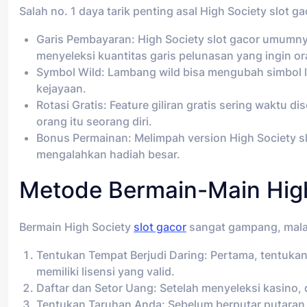
Salah no. 1 daya tarik penting asal High Society slot 
Garis Pembayaran: High Society slot gacor umumnya
menyeleksi kuantitas garis pelunasan yang ingin or
Symbol Wild: Lambang wild bisa mengubah simbol l
kejayaan.
Rotasi Gratis: Feature giliran gratis sering waktu
orang itu seorang diri.
Bonus Permainan: Melimpah version High Society
mengalahkan hadiah besar.
Metode Bermain-Main High
Bermain High Society
slot gacor
sangat gampang, malah
Tentukan Tempat Berjudi Daring: Pertama, tentukan 
memiliki lisensi yang valid.
Daftar dan Setor Uang: Setelah menyeleksi kasino,
Tentukan Taruhan Anda: Sebelum berputar putaran,