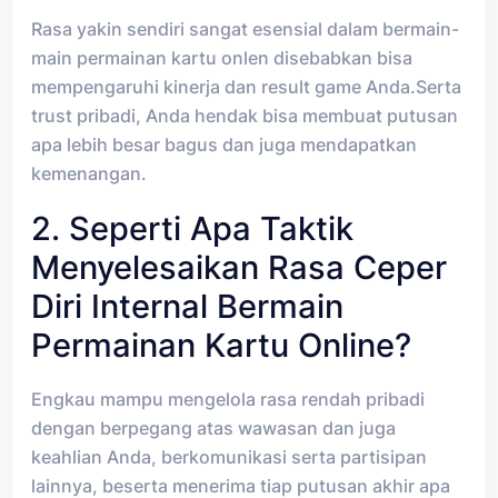
Rasa yakin sendiri sangat esensial dalam bermain-
main permainan kartu onlen disebabkan bisa
mempengaruhi kinerja dan result game Anda.Serta
trust pribadi, Anda hendak bisa membuat putusan
apa lebih besar bagus dan juga mendapatkan
kemenangan.
2. Seperti Apa Taktik
Menyelesaikan Rasa Ceper
Diri Internal Bermain
Permainan Kartu Online?
Engkau mampu mengelola rasa rendah pribadi
dengan berpegang atas wawasan dan juga
keahlian Anda, berkomunikasi serta partisipan
lainnya, beserta menerima tiap putusan akhir apa