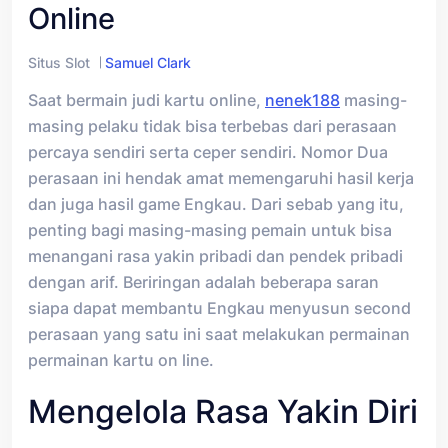
Online
Situs Slot
Samuel Clark
Saat bermain judi kartu online,
nenek188
masing-
masing pelaku tidak bisa terbebas dari perasaan
percaya sendiri serta ceper sendiri. Nomor Dua
perasaan ini hendak amat memengaruhi hasil kerja
dan juga hasil game Engkau. Dari sebab yang itu,
penting bagi masing-masing pemain untuk bisa
menangani rasa yakin pribadi dan pendek pribadi
dengan arif. Beriringan adalah beberapa saran
siapa dapat membantu Engkau menyusun second
perasaan yang satu ini saat melakukan permainan
permainan kartu on line.
Mengelola Rasa Yakin Diri