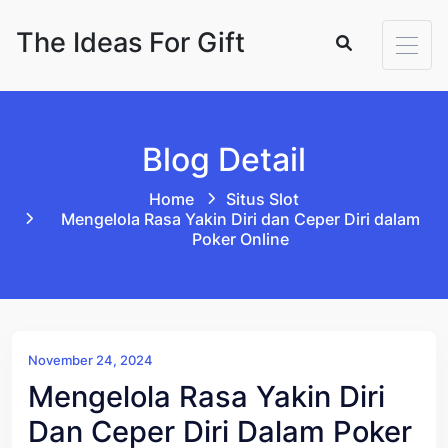
Skip to content
The Ideas For Gift
Blog Detail
Home
Situs Slot
Mengelola Rasa Yakin Diri dan Ceper Diri dalam
Poker Online
November 24, 2024
Mengelola Rasa Yakin Diri
Dan Ceper Diri Dalam Poker