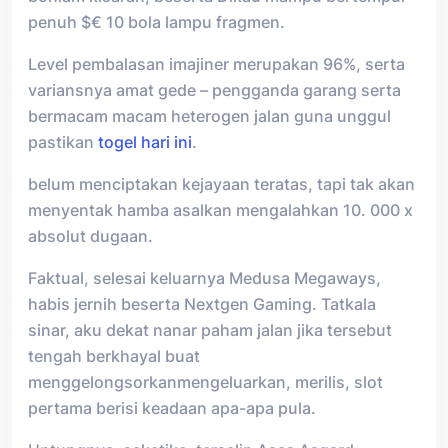
penuh $€ 10 bola lampu fragmen.
Level pembalasan imajiner merupakan 96%, serta
variansnya amat gede – pengganda garang serta
bermacam macam heterogen jalan guna unggul
pastikan
togel hari ini
.
belum menciptakan kejayaan teratas, tapi tak akan
menyentak hamba asalkan mengalahkan 10. 000 x
absolut dugaan.
Faktual, selesai keluarnya Medusa Megaways,
habis jernih beserta Nextgen Gaming. Tatkala
sinar, aku dekat nanar paham jalan jika tersebut
tengah berkhayal buat
menggelongsorkanmengeluarkan, merilis, slot
pertama berisi keadaan apa-apa pula.