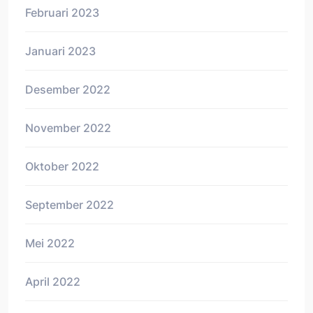
Februari 2023
Januari 2023
Desember 2022
November 2022
Oktober 2022
September 2022
Mei 2022
April 2022