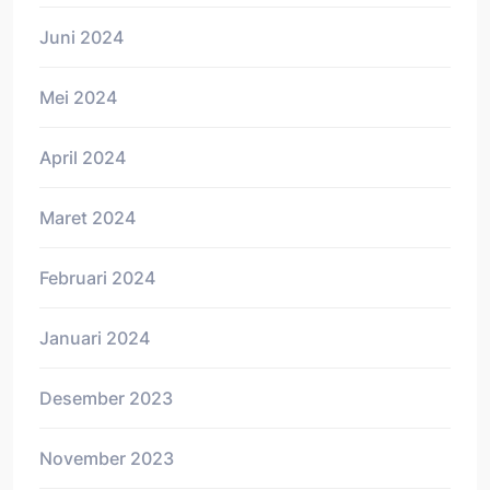
Juni 2024
Mei 2024
April 2024
Maret 2024
Februari 2024
Januari 2024
Desember 2023
November 2023