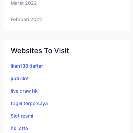
Maret 2022
Februari 2022
Websites To Visit
ikan138 daftar
judi slot
live draw hk
togel terpercaya
Slot resmi
hk lotto