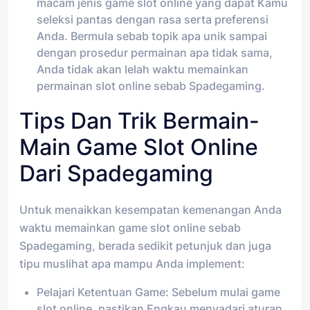
macam jenis game slot online yang dapat Kamu
seleksi pantas dengan rasa serta preferensi
Anda. Bermula sebab topik apa unik sampai
dengan prosedur permainan apa tidak sama,
Anda tidak akan lelah waktu memainkan
permainan slot online sebab Spadegaming.
Tips Dan Trik Bermain-
Main Game Slot Online
Dari Spadegaming
Untuk menaikkan kesempatan kemenangan Anda
waktu memainkan game slot online sebab
Spadegaming, berada sedikit petunjuk dan juga
tipu muslihat apa mampu Anda implement:
Pelajari Ketentuan Game: Sebelum mulai game
slot online, pastikan Engkau menyadari aturan