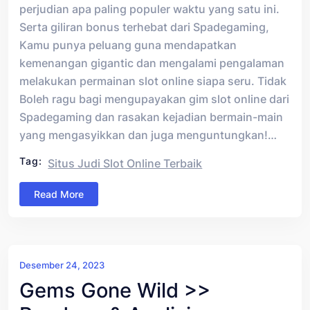
perjudian apa paling populer waktu yang satu ini.
Serta giliran bonus terhebat dari Spadegaming,
Kamu punya peluang guna mendapatkan
kemenangan gigantic dan mengalami pengalaman
melakukan permainan slot online siapa seru. Tidak
Boleh ragu bagi mengupayakan gim slot online dari
Spadegaming dan rasakan kejadian bermain-main
yang mengasyikkan dan juga menguntungkan!…
Tag:
Situs Judi Slot Online Terbaik
Read More
Desember 24, 2023
Gems Gone Wild >>