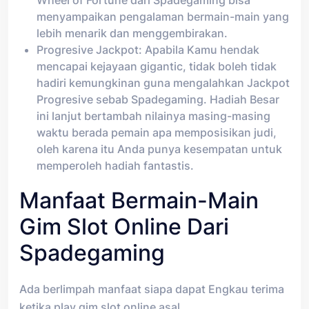
Wheel of Fortune dari Spadegaming bisa
menyampaikan pengalaman bermain-main yang
lebih menarik dan menggembirakan.
Progresive Jackpot: Apabila Kamu hendak
mencapai kejayaan gigantic, tidak boleh tidak
hadiri kemungkinan guna mengalahkan Jackpot
Progresive sebab Spadegaming. Hadiah Besar
ini lanjut bertambah nilainya masing-masing
waktu berada pemain apa memposisikan judi,
oleh karena itu Anda punya kesempatan untuk
memperoleh hadiah fantastis.
Manfaat Bermain-Main
Gim Slot Online Dari
Spadegaming
Ada berlimpah manfaat siapa dapat Engkau terima
ketika play gim slot online asal