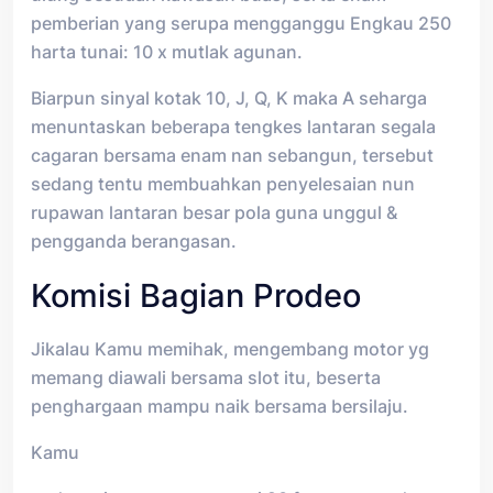
pemberian yang serupa mengganggu Engkau 250
harta tunai: 10 x mutlak agunan.
Biarpun sinyal kotak 10, J, Q, K maka A seharga
menuntaskan beberapa tengkes lantaran segala
cagaran bersama enam nan sebangun, tersebut
sedang tentu membuahkan penyelesaian nun
rupawan lantaran besar pola guna unggul &
pengganda berangasan.
Komisi Bagian Prodeo
Jikalau Kamu memihak, mengembang motor yg
memang diawali bersama slot itu, beserta
penghargaan mampu naik bersama bersilaju.
Kamu