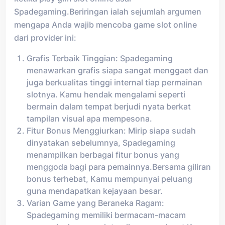
Spadegaming.Beriringan ialah sejumlah argumen
mengapa Anda wajib mencoba game slot online
dari provider ini:
Grafis Terbaik Tinggian: Spadegaming
menawarkan grafis siapa sangat menggaet dan
juga berkualitas tinggi internal tiap permainan
slotnya. Kamu hendak mengalami seperti
bermain dalam tempat berjudi nyata berkat
tampilan visual apa mempesona.
Fitur Bonus Menggiurkan: Mirip siapa sudah
dinyatakan sebelumnya, Spadegaming
menampilkan berbagai fitur bonus yang
menggoda bagi para pemainnya.Bersama giliran
bonus terhebat, Kamu mempunyai peluang
guna mendapatkan kejayaan besar.
Varian Game yang Beraneka Ragam:
Spadegaming memiliki bermacam-macam