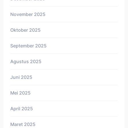
November 2025
Oktober 2025
September 2025
Agustus 2025
Juni 2025
Mei 2025
April 2025
Maret 2025