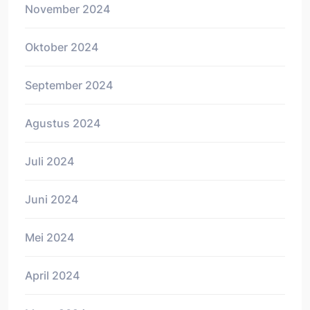
November 2024
Oktober 2024
September 2024
Agustus 2024
Juli 2024
Juni 2024
Mei 2024
April 2024