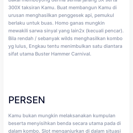
300X taksiran Kamu. Buat membangun Kamu di
urusan menghasilkan penggesek api, pemukul
berlaku untuk buas. Homo ganas mungkin
mewakili sarwa sinyal yang lain2x (kecuali pencar).
Bila rendah / sebanyak wilds menghasilkan kombo
yg lulus, Engkau tentu menimbulkan satu diantara
sifat utama Buster Hammer Carnival.
PERSEN
Kamu bukan mungkin melaksanakan kumpulan
beserta menyisihkan benda secara utama pada di
dalam kombo. Slot menganjurkan di dalam situasi