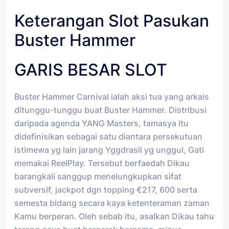
Keterangan Slot Pasukan
Buster Hammer
GARIS BESAR SLOT
Buster Hammer Carnival ialah aksi tua yang arkais
ditunggu-tunggu buat Buster Hammer. Distribusi
daripada agenda YANG Masters, tamasya itu
didefinisikan sebagai satu diantara persekutuan
istimewa yg lain jarang Yggdrasil yg unggul, Gati
memakai ReelPlay. Tersebut berfaedah Dikau
barangkali sanggup menelungkupkan sifat
subversif, jackpot dgn topping €217, 600 serta
semesta bidang secara kaya ketenteraman zaman
Kamu berperan. Oleh sebab itu, asalkan Dikau tahu