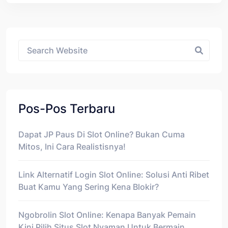
Asides
Pos-Pos Terbaru
Dapat JP Paus Di Slot Online? Bukan Cuma
Mitos, Ini Cara Realistisnya!
Link Alternatif Login Slot Online: Solusi Anti Ribet
Buat Kamu Yang Sering Kena Blokir?
Ngobrolin Slot Online: Kenapa Banyak Pemain
Kini Pilih Situs Slot Nyaman Untuk Bermain