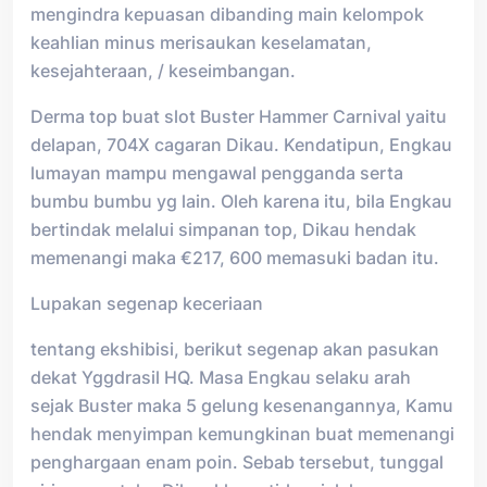
mengindra kepuasan dibanding main kelompok
keahlian minus merisaukan keselamatan,
kesejahteraan, / keseimbangan.
Derma top buat slot Buster Hammer Carnival yaitu
delapan, 704X cagaran Dikau. Kendatipun, Engkau
lumayan mampu mengawal pengganda serta
bumbu bumbu yg lain. Oleh karena itu, bila Engkau
bertindak melalui simpanan top, Dikau hendak
memenangi maka €217, 600 memasuki badan itu.
Lupakan segenap keceriaan
tentang ekshibisi, berikut segenap akan pasukan
dekat Yggdrasil HQ. Masa Engkau selaku arah
sejak Buster maka 5 gelung kesenangannya, Kamu
hendak menyimpan kemungkinan buat memenangi
penghargaan enam poin. Sebab tersebut, tunggal