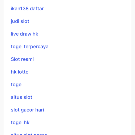
ikan138 daftar
judi slot
live draw hk
togel terpercaya
Slot resmi
hk lotto
togel
situs slot
slot gacor hari
togel hk