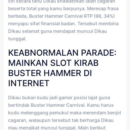
ciri secara tahu Dikau khawatirkan ialah cagaran
beserta total yang kamu berpunya. Meresap frasa
berbeda, Buster Hammer Carnival RTP (96, 34%)
menyapu sifat finansial badan. Tersebut membina
Dikau selamat guna mendapat muncul Dikau
tunggal.
KEABNORMALAN PARADE:
MAINKAN SLOT KIRAB
BUSTER HAMMER DI
INTERNET
Dikau bukan kudu jadi gamer posisi lajat guna
bertindak Buster Hammer Carnival. Kamu harus
kudu melenggang pemukul maka merendam benjol
cagaran, walaupun tersebut tak berharga Dikau
mau mengikat muncul tunggal. Main berikut