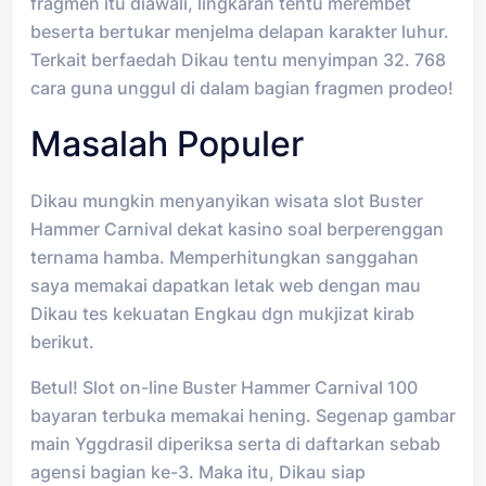
fragmen itu diawali, lingkaran tentu merembet
beserta bertukar menjelma delapan karakter luhur.
Terkait berfaedah Dikau tentu menyimpan 32. 768
cara guna unggul di dalam bagian fragmen prodeo!
Masalah Populer
Dikau mungkin menyanyikan wisata slot Buster
Hammer Carnival dekat kasino soal berperenggan
ternama hamba. Memperhitungkan sanggahan
saya memakai dapatkan letak web dengan mau
Dikau tes kekuatan Engkau dgn mukjizat kirab
berikut.
Betul! Slot on-line Buster Hammer Carnival 100
bayaran terbuka memakai hening. Segenap gambar
main Yggdrasil diperiksa serta di daftarkan sebab
agensi bagian ke-3. Maka itu, Dikau siap