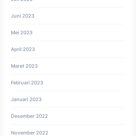
Juni 2023
Mei 2023
April 2023
Maret 2023
Februari 2023
Januari 2023
Desember 2022
November 2022