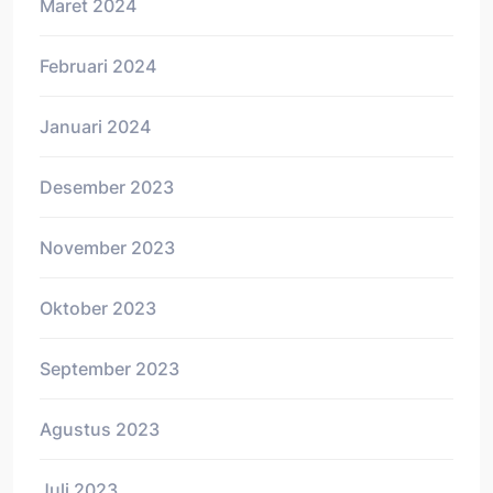
Maret 2024
Februari 2024
Januari 2024
Desember 2023
November 2023
Oktober 2023
September 2023
Agustus 2023
Juli 2023