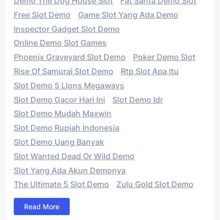
Demo The Dog House Slot
Fat Santa Demo Slot
Free Slot Demo
Game Slot Yang Ada Demo
Inspector Gadget Slot Demo
Online Demo Slot Games
Phoenix Graveyard Slot Demo
Poker Demo Slot
Rise Of Samurai Slot Demo
Rtp Slot Apa Itu
Slot Demo 5 Lions Megaways
Slot Demo Gacor Hari Ini
Slot Demo Idr
Slot Demo Mudah Maxwin
Slot Demo Rupiah Indonesia
Slot Demo Uang Banyak
Slot Wanted Dead Or Wild Demo
Slot Yang Ada Akun Demonya
The Ultimate 5 Slot Demo
Zulu Gold Slot Demo
Read More