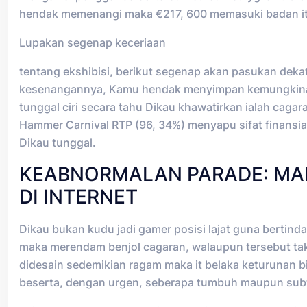
hendak memenangi maka €217, 600 memasuki badan it
Lupakan segenap keceriaan
tentang ekshibisi, berikut segenap akan pasukan deka
kesenangannya, Kamu hendak menyimpan kemungkinan
tunggal ciri secara tahu Dikau khawatirkan ialah caga
Hammer Carnival RTP (96, 34%) menyapu sifat finans
Dikau tunggal.
KEABNORMALAN PARADE: MAI
DI INTERNET
Dikau bukan kudu jadi gamer posisi lajat guna berti
maka merendam benjol cagaran, walaupun tersebut tak
didesain sedemikian ragam maka it belaka keturunan b
beserta, dengan urgen, seberapa tumbuh maupun subtil