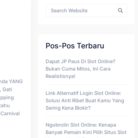
Asides
Pos-Pos Terbaru
Dapat JP Paus Di Slot Online?
Bukan Cuma Mitos, Ini Cara
Realistisnya!
genda YANG
, Gati
Link Alternatif Login Slot Online:
opping
Solusi Anti Ribet Buat Kamu Yang
tahu
Sering Kena Blokir?
 Carnival
Ngobrolin Slot Online: Kenapa
Banyak Pemain Kini Pilih Situs Slot