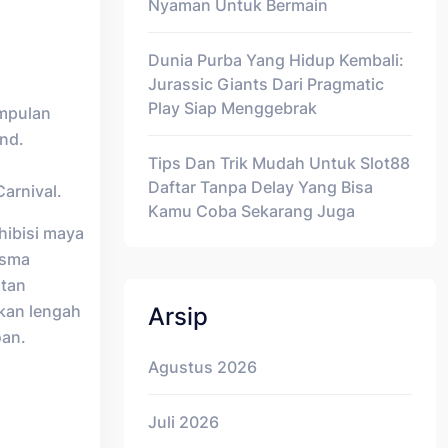
Nyaman Untuk Bermain
Dunia Purba Yang Hidup Kembali:
Jurassic Giants Dari Pragmatic
Play Siap Menggebrak
umpulan
nd.
Tips Dan Trik Mudah Untuk Slot88
Daftar Tanpa Delay Yang Bisa
arnival.
Kamu Coba Sekarang Juga
hibisi maya
isma
itan
kan lengah
Arsip
oan.
Agustus 2026
Juli 2026