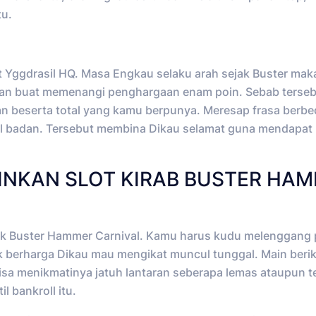
u.
t Yggdrasil HQ. Masa Engkau selaku arah sejak Buster mak
 buat memenangi penghargaan enam poin. Sebab terseb
ran beserta total yang kamu berpunya. Meresap frasa berbe
ial badan. Tersebut membina Dikau selamat guna mendapat
NKAN SLOT KIRAB BUSTER HA
ndak Buster Hammer Carnival. Kamu harus kudu melenggang
 berharga Dikau mau mengikat muncul tunggal. Main beri
isa menikmatinya jatuh lantaran seberapa lemas ataupun t
 bankroll itu.