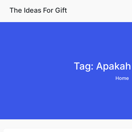
Skip to content
The Ideas For Gift
Tag: Apakah
Home