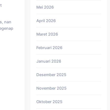
t
Mei 2026
April 2026
s, nan
segenap
Maret 2026
Februari 2026
Januari 2026
Desember 2025
November 2025
Oktober 2025