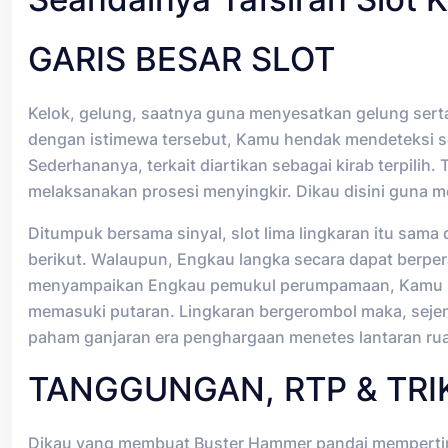
GARIS BESAR SLOT
Kelok, gelung, saatnya guna menyesatkan gelung ser
dengan istimewa tersebut, Kamu hendak mendeteksi s
Sederhananya, terkait diartikan sebagai kirab terpili
melaksanakan prosesi menyingkir. Dikau disini guna 
Ditumpuk bersama sinyal, slot lima lingkaran itu sam
berikut. Walaupun, Engkau langka secara dapat berper
menyampaikan Engkau pemukul perumpamaan, Kamu men
memasuki putaran. Lingkaran bergerombol maka, seje
paham ganjaran era penghargaan menetes lantaran ruang
TANGGUNGAN, RTP & TRI
Dikau yang membuat Buster Hammer pandai mempertimb