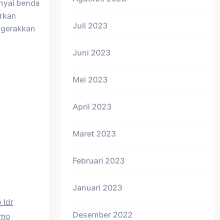
nyai benda
arkan
Juli 2023
ggerakkan
Juni 2023
Mei 2023
April 2023
Maret 2023
Februari 2023
Januari 2023
 Idr
Desember 2022
emo