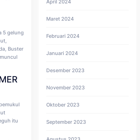
April 2024
Maret 2024
a 5 gelung
Februari 2024
ut,
da, Buster
Januari 2024
 muncul
Desember 2023
MMER
November 2023
 pemukul
Oktober 2023
kut
eguh itu
September 2023
Agustus 2023