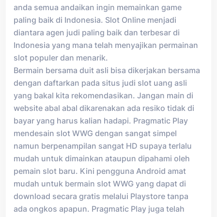
anda semua andaikan ingin memainkan game
paling baik di Indonesia. Slot Online menjadi
diantara agen judi paling baik dan terbesar di
Indonesia yang mana telah menyajikan permainan
slot populer dan menarik.
Bermain bersama duit asli bisa dikerjakan bersama
dengan daftarkan pada situs judi slot uang asli
yang bakal kita rekomendasikan. Jangan main di
website abal abal dikarenakan ada resiko tidak di
bayar yang harus kalian hadapi. Pragmatic Play
mendesain slot WWG dengan sangat simpel
namun berpenampilan sangat HD supaya terlalu
mudah untuk dimainkan ataupun dipahami oleh
pemain slot baru. Kini pengguna Android amat
mudah untuk bermain slot WWG yang dapat di
download secara gratis melalui Playstore tanpa
ada ongkos apapun. Pragmatic Play juga telah