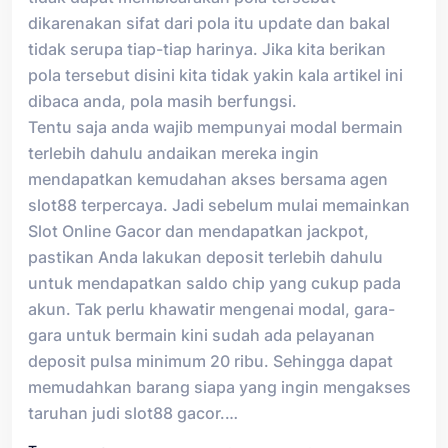
dikarenakan sifat dari pola itu update dan bakal
tidak serupa tiap-tiap harinya. Jika kita berikan
pola tersebut disini kita tidak yakin kala artikel ini
dibaca anda, pola masih berfungsi.
Tentu saja anda wajib mempunyai modal bermain
terlebih dahulu andaikan mereka ingin
mendapatkan kemudahan akses bersama agen
slot88 terpercaya. Jadi sebelum mulai memainkan
Slot Online Gacor dan mendapatkan jackpot,
pastikan Anda lakukan deposit terlebih dahulu
untuk mendapatkan saldo chip yang cukup pada
akun. Tak perlu khawatir mengenai modal, gara-
gara untuk bermain kini sudah ada pelayanan
deposit pulsa minimum 20 ribu. Sehingga dapat
memudahkan barang siapa yang ingin mengakses
taruhan judi slot88 gacor.…