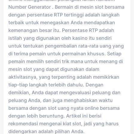
Number Generator . Bermain di mesin slot bersama
dengan persentase RTP tertinggi adalah langkah
terbaik untuk menegaskan Anda mendapatkan
kemenangan besar itu. Persentase RTP adalah
istilah yang digunakan oleh kasino itu sendiri
untuk tentukan pengembalian rata-rata uang yang
di terima pemain untuk permainan khusus. Setiap
pemain memilih sendiri trik mana untuk menang di
mesin slot yang dapat digunakan dalam
aktivitasnya, yang terpenting adalah memikirkan
tiap-tiap langkah terlebih dahulu. Dengan
demikian, Anda dapat mengevaluasi peluang dan
peluang Anda, dan juga menghabiskan waktu
bersama dengan slot uang nyata online bersama
dengan lebih beruntung. Artikel ini berisi
rekomendasi mengenai kiat slot, jadi yang harus
didengarkan adalah pilihan Anda.