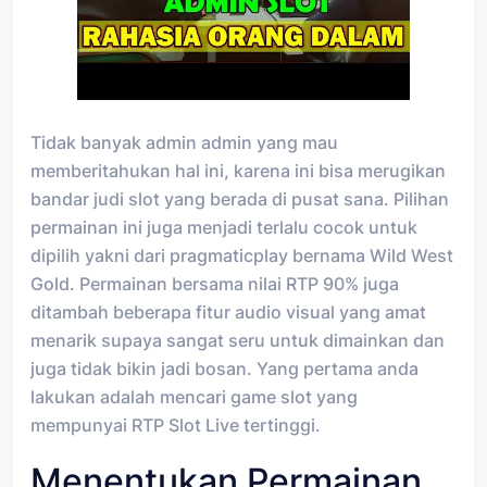
Tidak banyak admin admin yang mau
memberitahukan hal ini, karena ini bisa merugikan
bandar judi slot yang berada di pusat sana. Pilihan
permainan ini juga menjadi terlalu cocok untuk
dipilih yakni dari pragmaticplay bernama Wild West
Gold. Permainan bersama nilai RTP 90% juga
ditambah beberapa fitur audio visual yang amat
menarik supaya sangat seru untuk dimainkan dan
juga tidak bikin jadi bosan. Yang pertama anda
lakukan adalah mencari game slot yang
mempunyai RTP Slot Live tertinggi.
Menentukan Permainan