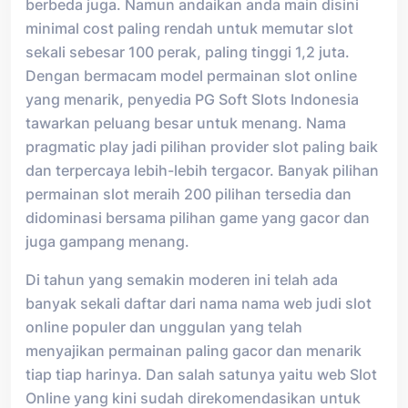
berbeda juga. Namun andaikan anda main disini
minimal cost paling rendah untuk memutar slot
sekali sebesar 100 perak, paling tinggi 1,2 juta.
Dengan bermacam model permainan slot online
yang menarik, penyedia PG Soft Slots Indonesia
tawarkan peluang besar untuk menang. Nama
pragmatic play jadi pilihan provider slot paling baik
dan terpercaya lebih-lebih tergacor. Banyak pilihan
permainan slot meraih 200 pilihan tersedia dan
didominasi bersama pilihan game yang gacor dan
juga gampang menang.
Di tahun yang semakin moderen ini telah ada
banyak sekali daftar dari nama nama web judi slot
online populer dan unggulan yang telah
menyajikan permainan paling gacor dan menarik
tiap tiap harinya. Dan salah satunya yaitu web Slot
Online yang kini sudah direkomendasikan untuk