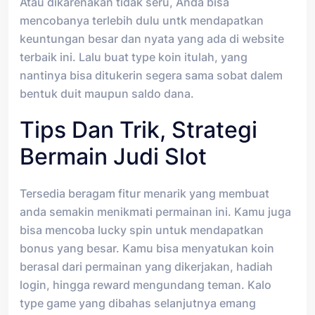
Atau dikarenakan tidak seru, Anda bisa
mencobanya terlebih dulu untk mendapatkan
keuntungan besar dan nyata yang ada di website
terbaik ini. Lalu buat type koin itulah, yang
nantinya bisa ditukerin segera sama sobat dalem
bentuk duit maupun saldo dana.
Tips Dan Trik, Strategi
Bermain Judi Slot
Tersedia beragam fitur menarik yang membuat
anda semakin menikmati permainan ini. Kamu juga
bisa mencoba lucky spin untuk mendapatkan
bonus yang besar. Kamu bisa menyatukan koin
berasal dari permainan yang dikerjakan, hadiah
login, hingga reward mengundang teman. Kalo
type game yang dibahas selanjutnya emang