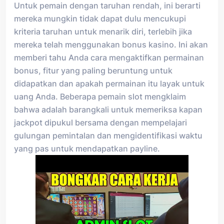
Untuk pemain dengan taruhan rendah, ini berarti
mereka mungkin tidak dapat dulu mencukupi
kriteria taruhan untuk menarik diri, terlebih jika
mereka telah menggunakan bonus kasino. Ini akan
memberi tahu Anda cara mengaktifkan permainan
bonus, fitur yang paling beruntung untuk
didapatkan dan apakah permainan itu layak untuk
uang Anda. Beberapa pemain slot mengklaim
bahwa adalah barangkali untuk memeriksa kapan
jackpot dipukul bersama dengan mempelajari
gulungan pemintalan dan mengidentifikasi waktu
yang pas untuk mendapatkan payline.