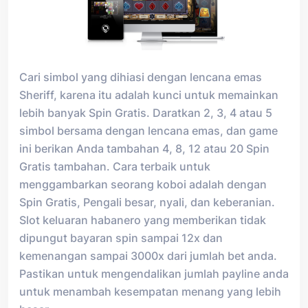
Cari simbol yang dihiasi dengan lencana emas
Sheriff, karena itu adalah kunci untuk memainkan
lebih banyak Spin Gratis. Daratkan 2, 3, 4 atau 5
simbol bersama dengan lencana emas, dan game
ini berikan Anda tambahan 4, 8, 12 atau 20 Spin
Gratis tambahan. Cara terbaik untuk
menggambarkan seorang koboi adalah dengan
Spin Gratis, Pengali besar, nyali, dan keberanian.
Slot keluaran habanero yang memberikan tidak
dipungut bayaran spin sampai 12x dan
kemenangan sampai 3000x dari jumlah bet anda.
Pastikan untuk mengendalikan jumlah payline anda
untuk menambah kesempatan menang yang lebih