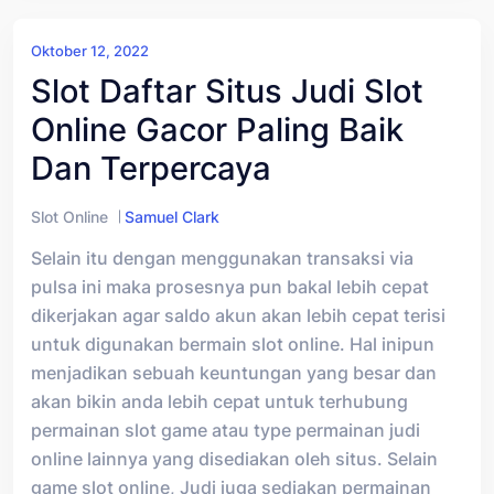
Oktober 12, 2022
Slot Daftar Situs Judi Slot
Online Gacor Paling Baik
Dan Terpercaya
Slot Online
Samuel Clark
Selain itu dengan menggunakan transaksi via
pulsa ini maka prosesnya pun bakal lebih cepat
dikerjakan agar saldo akun akan lebih cepat terisi
untuk digunakan bermain slot online. Hal inipun
menjadikan sebuah keuntungan yang besar dan
akan bikin anda lebih cepat untuk terhubung
permainan slot game atau type permainan judi
online lainnya yang disediakan oleh situs. Selain
game slot online, Judi juga sediakan permainan