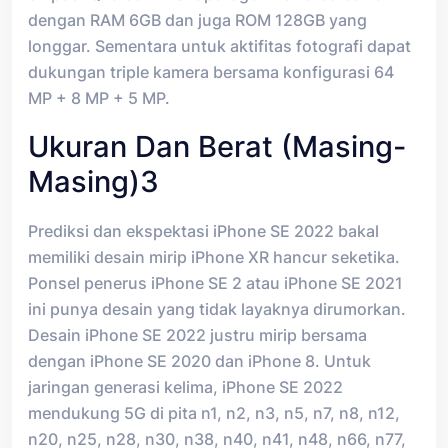
dengan RAM 6GB dan juga ROM 128GB yang
longgar. Sementara untuk aktifitas fotografi dapat
dukungan triple kamera bersama konfigurasi 64
MP + 8 MP + 5 MP.
Ukuran Dan Berat (masing-
Masing)3
Prediksi dan ekspektasi iPhone SE 2022 bakal
memiliki desain mirip iPhone XR hancur seketika.
Ponsel penerus iPhone SE 2 atau iPhone SE 2021
ini punya desain yang tidak layaknya dirumorkan.
Desain iPhone SE 2022 justru mirip bersama
dengan iPhone SE 2020 dan iPhone 8. Untuk
jaringan generasi kelima, iPhone SE 2022
mendukung 5G di pita n1, n2, n3, n5, n7, n8, n12,
n20, n25, n28, n30, n38, n40, n41, n48, n66, n77,