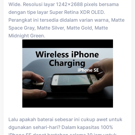
Wide. Resolusi layar 1242×2688 pixels bersama
dengan tipe layar Super Retina XDR OLED.
Perangkat ini tersedia didalam varian warna, Matte
Space Gray, Matte Silver, Matte Gold, Matte
Midnight Green.
Lalu apakah baterai sebesar ini cukup awet untuk
dgunakan sehari-hari? Dalam kapasitas 100%