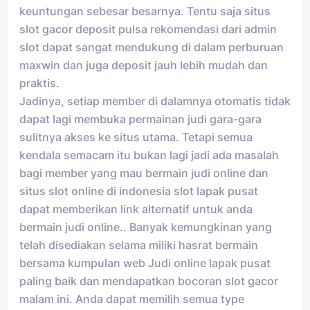
keuntungan sebesar besarnya. Tentu saja situs
slot gacor deposit pulsa rekomendasi dari admin
slot dapat sangat mendukung di dalam perburuan
maxwin dan juga deposit jauh lebih mudah dan
praktis.
Jadinya, setiap member di dalamnya otomatis tidak
dapat lagi membuka permainan judi gara-gara
sulitnya akses ke situs utama. Tetapi semua
kendala semacam itu bukan lagi jadi ada masalah
bagi member yang mau bermain judi online dan
situs slot online di indonesia slot lapak pusat
dapat memberikan link alternatif untuk anda
bermain judi online.. Banyak kemungkinan yang
telah disediakan selama miliki hasrat bermain
bersama kumpulan web Judi online lapak pusat
paling baik dan mendapatkan bocoran slot gacor
malam ini. Anda dapat memilih semua type