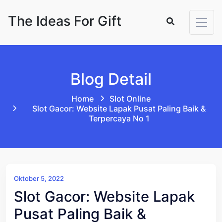
Skip to content
The Ideas For Gift
Blog Detail
Home
Slot Online
Slot Gacor: Website Lapak Pusat Paling Baik &
Terpercaya No 1
Oktober 5, 2022
Slot Gacor: Website Lapak
Pusat Paling Baik &