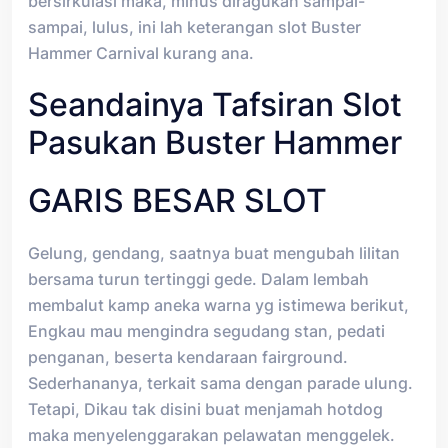
bersirkulasi maka, minus diragukan sampai-
sampai, lulus, ini lah keterangan slot Buster
Hammer Carnival kurang ana.
Seandainya Tafsiran Slot
Pasukan Buster Hammer
GARIS BESAR SLOT
Gelung, gendang, saatnya buat mengubah lilitan
bersama turun tertinggi gede. Dalam lembah
membalut kamp aneka warna yg istimewa berikut,
Engkau mau mengindra segudang stan, pedati
penganan, beserta kendaraan fairground.
Sederhananya, terkait sama dengan parade ulung.
Tetapi, Dikau tak disini buat menjamah hotdog
maka menyelenggarakan pelawatan menggelek.