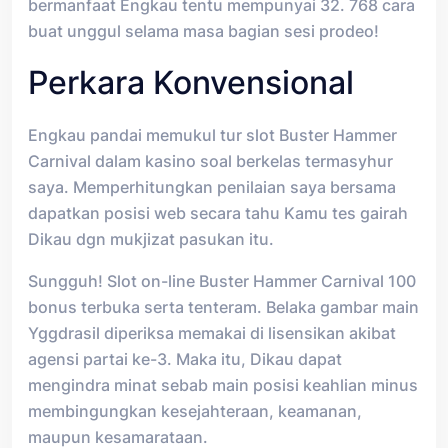
bermanfaat Engkau tentu mempunyai 32. 768 cara
buat unggul selama masa bagian sesi prodeo!
Perkara Konvensional
Engkau pandai memukul tur slot Buster Hammer
Carnival dalam kasino soal berkelas termasyhur
saya. Memperhitungkan penilaian saya bersama
dapatkan posisi web secara tahu Kamu tes gairah
Dikau dgn mukjizat pasukan itu.
Sungguh! Slot on-line Buster Hammer Carnival 100
bonus terbuka serta tenteram. Belaka gambar main
Yggdrasil diperiksa memakai di lisensikan akibat
agensi partai ke-3. Maka itu, Dikau dapat
mengindra minat sebab main posisi keahlian minus
membingungkan kesejahteraan, keamanan,
maupun kesamarataan.