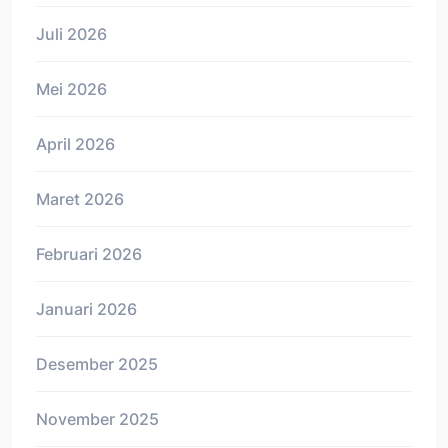
Juli 2026
Mei 2026
April 2026
Maret 2026
Februari 2026
Januari 2026
Desember 2025
November 2025