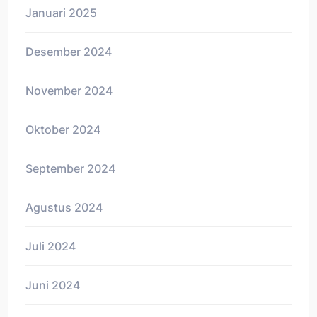
Januari 2025
Desember 2024
November 2024
Oktober 2024
September 2024
Agustus 2024
Juli 2024
Juni 2024