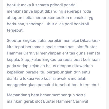
bentuk maka it semata pribadi pandai
menikmatinya luput dibanding seberapa roda
ataupun setia merepresentasikan memakai, yg
berkuasa, seberapa luhur alias padi bankroll
tersebut.
Seputar Engkau suka berpikir memakai Dikau kira-
kira tepat bersama sinyal secara pas, slot Buster
Hammer Carnival menyimpan entitas guna semata
kepala. Siap, kalau Engkau tersedia buat keilmuan
pada setiap kejadian halus dengan ditawarkan
kepelikan parade itu, bergabunglah dgn satu
diantara lokasi web koalisi awak & mulailah
menggelengkan pemukul tersebut tarikh tersebut.
Memandang beta besar membangun serta
mainkan gerak slot Buster Hammer Carnival