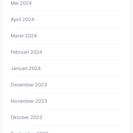
Mei 2024
April 2024
Maret 2024
Februari 2024
Januari 2024
Desember 2023
November 2023
Oktober 2023