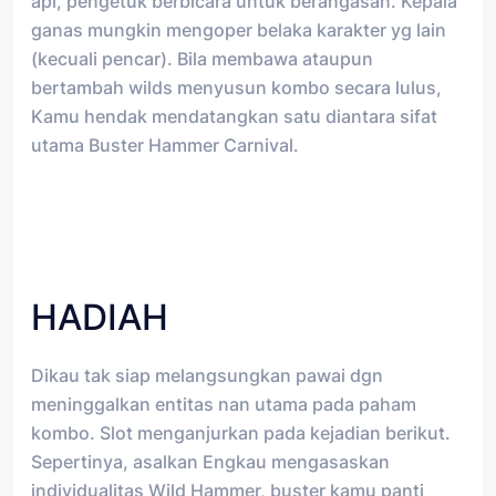
api, pengetuk berbicara untuk berangasan. Kepala
ganas mungkin mengoper belaka karakter yg lain
(kecuali pencar). Bila membawa ataupun
bertambah wilds menyusun kombo secara lulus,
Kamu hendak mendatangkan satu diantara sifat
utama Buster Hammer Carnival.
HADIAH
Dikau tak siap melangsungkan pawai dgn
meninggalkan entitas nan utama pada paham
kombo. Slot menganjurkan pada kejadian berikut.
Sepertinya, asalkan Engkau mengasaskan
individualitas Wild Hammer, buster kamu panti