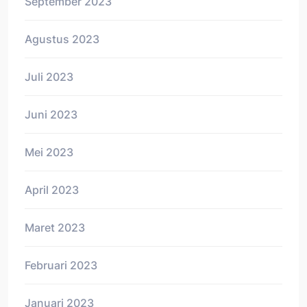
September 2023
Agustus 2023
Juli 2023
Juni 2023
Mei 2023
April 2023
Maret 2023
Februari 2023
Januari 2023