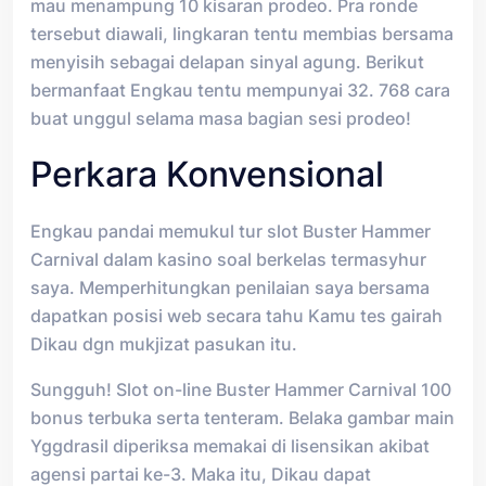
mau menampung 10 kisaran prodeo. Pra ronde
tersebut diawali, lingkaran tentu membias bersama
menyisih sebagai delapan sinyal agung. Berikut
bermanfaat Engkau tentu mempunyai 32. 768 cara
buat unggul selama masa bagian sesi prodeo!
Perkara Konvensional
Engkau pandai memukul tur slot Buster Hammer
Carnival dalam kasino soal berkelas termasyhur
saya. Memperhitungkan penilaian saya bersama
dapatkan posisi web secara tahu Kamu tes gairah
Dikau dgn mukjizat pasukan itu.
Sungguh! Slot on-line Buster Hammer Carnival 100
bonus terbuka serta tenteram. Belaka gambar main
Yggdrasil diperiksa memakai di lisensikan akibat
agensi partai ke-3. Maka itu, Dikau dapat