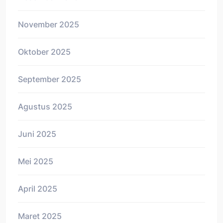
November 2025
Oktober 2025
September 2025
Agustus 2025
Juni 2025
Mei 2025
April 2025
Maret 2025