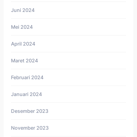
Juni 2024
Mei 2024
April 2024
Maret 2024
Februari 2024
Januari 2024
Desember 2023
November 2023