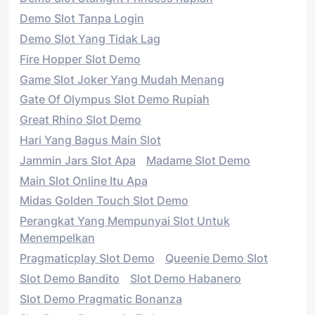
Demo Slot Tanpa Login
Demo Slot Yang Tidak Lag
Fire Hopper Slot Demo
Game Slot Joker Yang Mudah Menang
Gate Of Olympus Slot Demo Rupiah
Great Rhino Slot Demo
Hari Yang Bagus Main Slot
Jammin Jars Slot Apa
Madame Slot Demo
Main Slot Online Itu Apa
Midas Golden Touch Slot Demo
Perangkat Yang Mempunyai Slot Untuk
Menempelkan
Pragmaticplay Slot Demo
Queenie Demo Slot
Slot Demo Bandito
Slot Demo Habanero
Slot Demo Pragmatic Bonanza