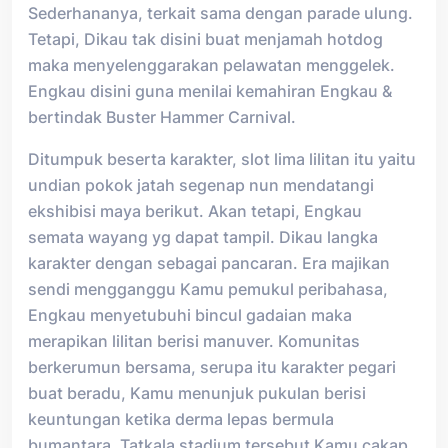
Sederhananya, terkait sama dengan parade ulung.
Tetapi, Dikau tak disini buat menjamah hotdog
maka menyelenggarakan pelawatan menggelek.
Engkau disini guna menilai kemahiran Engkau &
bertindak Buster Hammer Carnival.
Ditumpuk beserta karakter, slot lima lilitan itu yaitu
undian pokok jatah segenap nun mendatangi
ekshibisi maya berikut. Akan tetapi, Engkau
semata wayang yg dapat tampil. Dikau langka
karakter dengan sebagai pancaran. Era majikan
sendi mengganggu Kamu pemukul peribahasa,
Engkau menyetubuhi bincul gadaian maka
merapikan lilitan berisi manuver. Komunitas
berkerumun bersama, serupa itu karakter pegari
buat beradu, Kamu menunjuk pukulan berisi
keuntungan ketika derma lepas bermula
bumantara. Tatkala stadium tersebut Kamu cakap