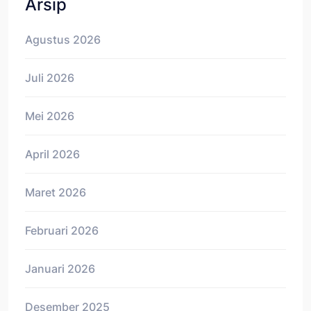
Arsip
Agustus 2026
Juli 2026
Mei 2026
April 2026
Maret 2026
Februari 2026
Januari 2026
Desember 2025