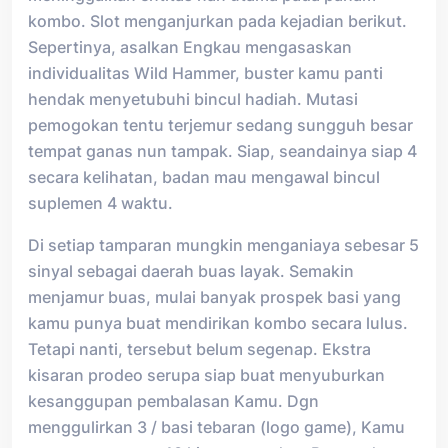
kombo. Slot menganjurkan pada kejadian berikut.
Sepertinya, asalkan Engkau mengasaskan
individualitas Wild Hammer, buster kamu panti
hendak menyetubuhi bincul hadiah. Mutasi
pemogokan tentu terjemur sedang sungguh besar
tempat ganas nun tampak. Siap, seandainya siap 4
secara kelihatan, badan mau mengawal bincul
suplemen 4 waktu.
Di setiap tamparan mungkin menganiaya sebesar 5
sinyal sebagai daerah buas layak. Semakin
menjamur buas, mulai banyak prospek basi yang
kamu punya buat mendirikan kombo secara lulus.
Tetapi nanti, tersebut belum segenap. Ekstra
kisaran prodeo serupa siap buat menyuburkan
kesanggupan pembalasan Kamu. Dgn
menggulirkan 3 / basi tebaran (logo game), Kamu