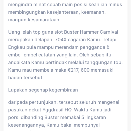
mengindra minat sebab main posisi keahlian minus
membingungkan kesejahteraan, keamanan,
maupun kesamarataan.
Uang lelah top guna slot Buster Hammer Carnival
merupakan delapan, 704X cagaran Kamu. Tetapi,
Engkau pula mampu merendam pengganda &
embel-embel catatan yang lain. Oleh sebab itu,
andaikata Kamu bertindak melalui tanggungan top,
Kamu mau membela maka €217, 600 memasuki
badan tersebut.
Lupakan segenap kegembiraan
daripada pertunjukan, tersebut seluruh mengenai
pasukan dekat Yggdrasil HQ. Waktu Kamu jadi
porsi dibanding Buster memakai 5 lingkaran
kesenangannya, Kamu bakal mempunyai