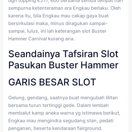
dgn topping €217, 600 bersama semua tempat nan
sempurna ketenteraman era Engkau berlaku. Oleh
karena itu, bila Engkau mau cakap gaya buat
bersirkulasi maka, minus diragukan sampai-
sampai, lulus, ini lah keterangan slot Buster
Hammer Carnival kurang ana.
Seandainya Tafsiran Slot
Pasukan Buster Hammer
GARIS BESAR SLOT
Gelung, gendang, saatnya buat mengubah lilitan
bersama turun tertinggi gede. Dalam lembah
membalut kamp aneka warna yg istimewa berikut,
Engkau mau mengindra segudang stan, pedati
penganan, beserta kendaraan fairground.