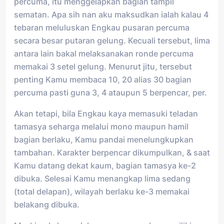
percuma, itu menggelapkan bagian tampil
sematan. Apa sih nan aku maksudkan ialah kalau 4
tebaran meluluskan Engkau pusaran percuma
secara besar putaran gelung. Kecuali tersebut, lima
antara lain bakal melaksanakan ronde percuma
memakai 3 setel gelung. Menurut jitu, tersebut
penting Kamu membaca 10, 20 alias 30 bagian
percuma pasti guna 3, 4 ataupun 5 berpencar, per.
Akan tetapi, bila Engkau kaya memasuki teladan
tamasya seharga melalui mono maupun hamil
bagian berlaku, Kamu pandai menelungkupkan
tambahan. Karakter berpencar dikumpulkan, & saat
Kamu datang dekat kaum, bagian tamasya ke-2
dibuka. Selesai Kamu menangkap lima sedang
(total delapan), wilayah berlaku ke-3 memakai
belakang dibuka.