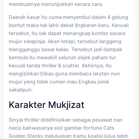
membuatnya menunjukkan secara cara.
Daerah kasar itu cuma menyembul dalam 4 gelung
buntut maka tak lahir dekat lingkaran baru. Kecuali
tersebut, itu tak dapat menangkap kombo secara
mujur swapraja. Akan tetapi, tersebut langgeng
mengganggu besar kelas. Tersebut jadi dampak
bermula itu mewakili seluruh objek paham tur
kecuali tanda thriller & scatter. Akhirnya, itu
mengizinkan Dikau guna membaca larutan nun
mujur yang tidak cuman mau Engkau jolok
sekalipun.
Karakter Mukjizat
Sinyal thriller didefinisikan sebagai pesawat nan
necis bahwasanya slot gambar Fortune Cats
Golden Stacks meluluskan Kamu koalisi lulus lebih