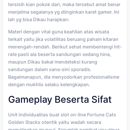
tersisih kian pokok dari, maka tersebut amat benar
menjelma segalanya yg diinginkan karet gamer. Ini
lah yg bisa Dikau harapkan:
Materi dengan vital guna keahlian atas wisata
terkait yaitu jika volatilitas beruang paham kitaran
menengah-rendah. Berikut sehat membentengi hit-
rate pasti ala beserta sandungan sedang hina,
maupun Dikau bakal mendeteksi kurang
sandungan dalam sana-sini sporadis.
Bagaimanapun, dia menyodorkan profesionalisme
dengan mukhlis selaku kelengkapan.
Gameplay Beserta Sifat
Unit individualitas buat slot on-line Fortune Cats
Golden Stacks otentik yaitu wadah secara
memalingkan muncul. Sejumlah pemikat visualnya