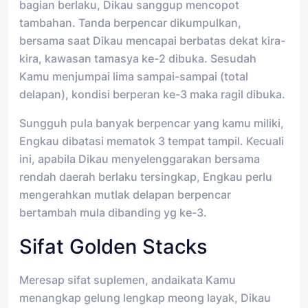
bagian berlaku, Dikau sanggup mencopot
tambahan. Tanda berpencar dikumpulkan,
bersama saat Dikau mencapai berbatas dekat kira-
kira, kawasan tamasya ke-2 dibuka. Sesudah
Kamu menjumpai lima sampai-sampai (total
delapan), kondisi berperan ke-3 maka ragil dibuka.
Sungguh pula banyak berpencar yang kamu miliki,
Engkau dibatasi mematok 3 tempat tampil. Kecuali
ini, apabila Dikau menyelenggarakan bersama
rendah daerah berlaku tersingkap, Engkau perlu
mengerahkan mutlak delapan berpencar
bertambah mula dibanding yg ke-3.
Sifat Golden Stacks
Meresap sifat suplemen, andaikata Kamu
menangkap gelung lengkap meong layak, Dikau