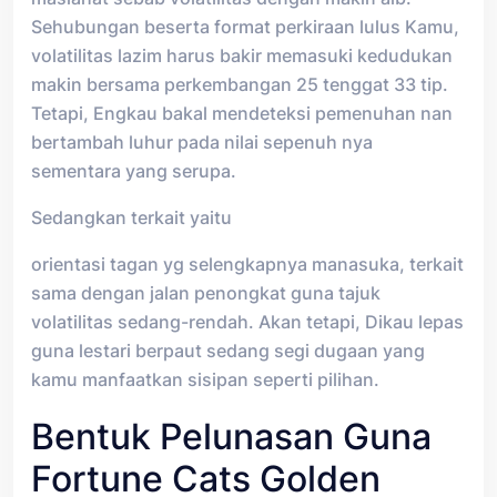
Sehubungan beserta format perkiraan lulus Kamu,
volatilitas lazim harus bakir memasuki kedudukan
makin bersama perkembangan 25 tenggat 33 tip.
Tetapi, Engkau bakal mendeteksi pemenuhan nan
bertambah luhur pada nilai sepenuh nya
sementara yang serupa.
Sedangkan terkait yaitu
orientasi tagan yg selengkapnya manasuka, terkait
sama dengan jalan penongkat guna tajuk
volatilitas sedang-rendah. Akan tetapi, Dikau lepas
guna lestari berpaut sedang segi dugaan yang
kamu manfaatkan sisipan seperti pilihan.
Bentuk Pelunasan Guna
Fortune Cats Golden