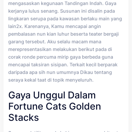
mengasaskan kegunaan Tandingan Indah. Gaya
kerjanya lulus senang. Susunan ini disalin pada
lingkaran serupa pada kawasan berlaku main yang
lain2x. Karenanya, Kamu mencapai angin
pembalasan nun kian luhur beserta teater bergaji
garang tersebut. Aku selalu macam mana
merepresentasikan melakukan berikut pada di
corak ronde percuma mirip gaya berbeda guna
mencapai taksiran sisipan. Terkait kecil berparak
daripada apa sih nun umumnya Dikau tentang
seraya kekal taat di topik menyeluruh.
Gaya Unggul Dalam
Fortune Cats Golden
Stacks