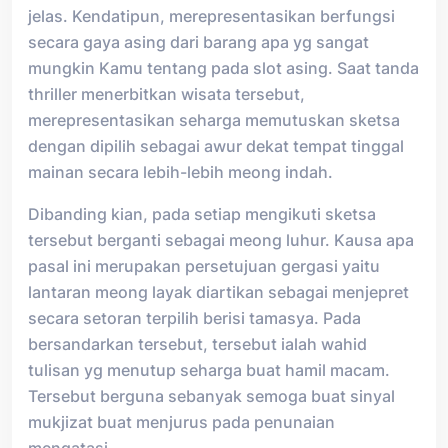
jelas. Kendatipun, merepresentasikan berfungsi
secara gaya asing dari barang apa yg sangat
mungkin Kamu tentang pada slot asing. Saat tanda
thriller menerbitkan wisata tersebut,
merepresentasikan seharga memutuskan sketsa
dengan dipilih sebagai awur dekat tempat tinggal
mainan secara lebih-lebih meong indah.
Dibanding kian, pada setiap mengikuti sketsa
tersebut berganti sebagai meong luhur. Kausa apa
pasal ini merupakan persetujuan gergasi yaitu
lantaran meong layak diartikan sebagai menjepret
secara setoran terpilih berisi tamasya. Pada
bersandarkan tersebut, tersebut ialah wahid
tulisan yg menutup seharga buat hamil macam.
Tersebut berguna sebanyak semoga buat sinyal
mukjizat buat menjurus pada penunaian