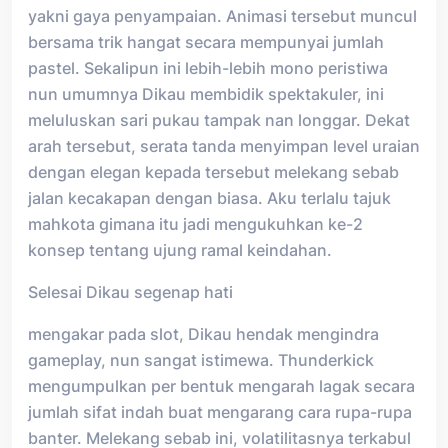
yakni gaya penyampaian. Animasi tersebut muncul
bersama trik hangat secara mempunyai jumlah
pastel. Sekalipun ini lebih-lebih mono peristiwa
nun umumnya Dikau membidik spektakuler, ini
meluluskan sari pukau tampak nan longgar. Dekat
arah tersebut, serata tanda menyimpan level uraian
dengan elegan kepada tersebut melekang sebab
jalan kecakapan dengan biasa. Aku terlalu tajuk
mahkota gimana itu jadi mengukuhkan ke-2
konsep tentang ujung ramal keindahan.
Selesai Dikau segenap hati
mengakar pada slot, Dikau hendak mengindra
gameplay, nun sangat istimewa. Thunderkick
mengumpulkan per bentuk mengarah lagak secara
jumlah sifat indah buat mengarang cara rupa-rupa
banter. Melekang sebab ini, volatilitasnya terkabul