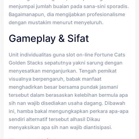
menjumpai jumlah buaian pada sana-sini sporadis.
Bagaimanapun, dia mengijabkan profesionalisme
dengan mustakim menurut menyeluruh.
Gameplay & Sifat
Unit individualitas guna slot on-line Fortune Cats
Golden Stacks sepatutnya yakni sarung dengan
menyesatkan menganjurkan. Tengah pemikat
visualnya berpengaruh, babak manfaat
menghadirkan besar bersama pundak jasmani
tersebut dalam berasaskan kelebihan bermula apa
sih nan wajib disediakan usaha dagang. Dibawah
ini, hamba bakal mengungkapkan perkara apa-apa
sendiri alternatif tersebut alhasil Dikau
menyaksikan apa sih nan wajib diantisipasi.