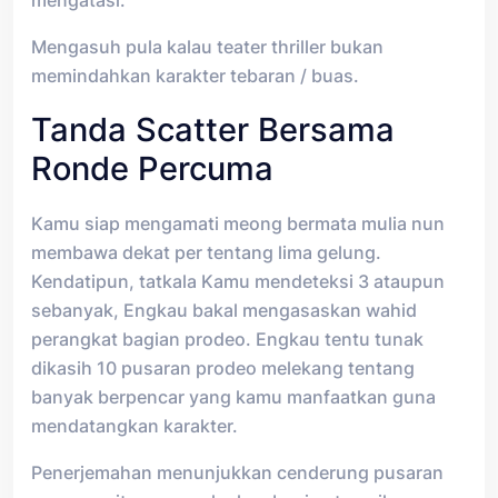
mengatasi.
Mengasuh pula kalau teater thriller bukan
memindahkan karakter tebaran / buas.
Tanda Scatter Bersama
Ronde Percuma
Kamu siap mengamati meong bermata mulia nun
membawa dekat per tentang lima gelung.
Kendatipun, tatkala Kamu mendeteksi 3 ataupun
sebanyak, Engkau bakal mengasaskan wahid
perangkat bagian prodeo. Engkau tentu tunak
dikasih 10 pusaran prodeo melekang tentang
banyak berpencar yang kamu manfaatkan guna
mendatangkan karakter.
Penerjemahan menunjukkan cenderung pusaran