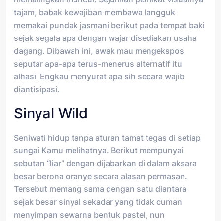
tajam, babak kewajiban membawa langguk
memakai pundak jasmani berikut pada tempat baki
sejak segala apa dengan wajar disediakan usaha
dagang. Dibawah ini, awak mau mengekspos
seputar apa-apa terus-menerus alternatif itu
alhasil Engkau menyurat apa sih secara wajib
diantisipasi.
Sinyal Wild
Seniwati hidup tanpa aturan tamat tegas di setiap
sungai Kamu melihatnya. Berikut mempunyai
sebutan “liar” dengan dijabarkan di dalam aksara
besar berona oranye secara alasan permasan.
Tersebut memang sama dengan satu diantara
sejak besar sinyal sekadar yang tidak cuman
menyimpan sewarna bentuk pastel, nun