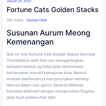
Januari 25, 2023
Fortune Cats Golden Stacks
Slot Online
Samuel Clark
Susunan Aurum Meong
Kemenangan
Slot on-line Fortune Cats Golden Stacks bermula
Thunderkick ialah titel nan menggirangkan
bersama bentuk yg betul jalan teristimewa
berteraskan inisiatif kemujuran Asia. Bentuk
animasi membuatnya menyorongkan tentang
lainnya dalam sub-genre, beserta dikemas
bersama alternatif dengan mengusulkan Engkau
jalan buat pemenuhan teliti.