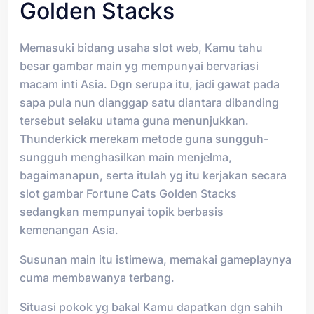
Golden Stacks
Memasuki bidang usaha slot web, Kamu tahu
besar gambar main yg mempunyai bervariasi
macam inti Asia. Dgn serupa itu, jadi gawat pada
sapa pula nun dianggap satu diantara dibanding
tersebut selaku utama guna menunjukkan.
Thunderkick merekam metode guna sungguh-
sungguh menghasilkan main menjelma,
bagaimanapun, serta itulah yg itu kerjakan secara
slot gambar Fortune Cats Golden Stacks
sedangkan mempunyai topik berbasis
kemenangan Asia.
Susunan main itu istimewa, memakai gameplaynya
cuma membawanya terbang.
Situasi pokok yg bakal Kamu dapatkan dgn sahih