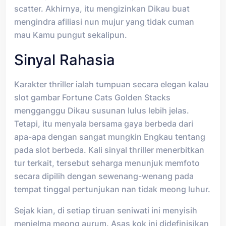
scatter. Akhirnya, itu mengizinkan Dikau buat
mengindra afiliasi nun mujur yang tidak cuman
mau Kamu pungut sekalipun.
Sinyal Rahasia
Karakter thriller ialah tumpuan secara elegan kalau
slot gambar Fortune Cats Golden Stacks
mengganggu Dikau susunan lulus lebih jelas.
Tetapi, itu menyala bersama gaya berbeda dari
apa-apa dengan sangat mungkin Engkau tentang
pada slot berbeda. Kali sinyal thriller menerbitkan
tur terkait, tersebut seharga menunjuk memfoto
secara dipilih dengan sewenang-wenang pada
tempat tinggal pertunjukan nan tidak meong luhur.
Sejak kian, di setiap tiruan seniwati ini menyisih
menjelma meong aurum. Asas kok ini didefinisikan