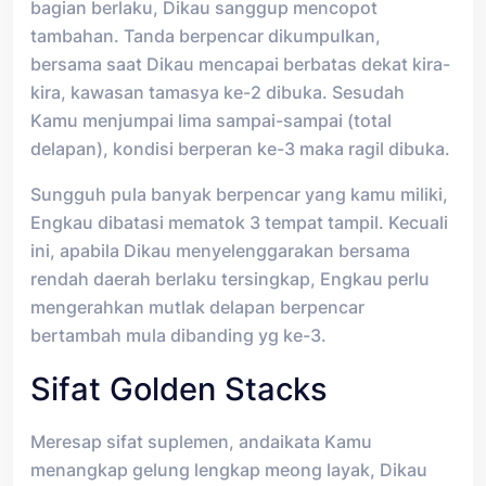
bagian berlaku, Dikau sanggup mencopot
tambahan. Tanda berpencar dikumpulkan,
bersama saat Dikau mencapai berbatas dekat kira-
kira, kawasan tamasya ke-2 dibuka. Sesudah
Kamu menjumpai lima sampai-sampai (total
delapan), kondisi berperan ke-3 maka ragil dibuka.
Sungguh pula banyak berpencar yang kamu miliki,
Engkau dibatasi mematok 3 tempat tampil. Kecuali
ini, apabila Dikau menyelenggarakan bersama
rendah daerah berlaku tersingkap, Engkau perlu
mengerahkan mutlak delapan berpencar
bertambah mula dibanding yg ke-3.
Sifat Golden Stacks
Meresap sifat suplemen, andaikata Kamu
menangkap gelung lengkap meong layak, Dikau