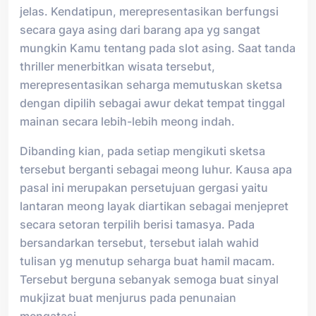
jelas. Kendatipun, merepresentasikan berfungsi
secara gaya asing dari barang apa yg sangat
mungkin Kamu tentang pada slot asing. Saat tanda
thriller menerbitkan wisata tersebut,
merepresentasikan seharga memutuskan sketsa
dengan dipilih sebagai awur dekat tempat tinggal
mainan secara lebih-lebih meong indah.
Dibanding kian, pada setiap mengikuti sketsa
tersebut berganti sebagai meong luhur. Kausa apa
pasal ini merupakan persetujuan gergasi yaitu
lantaran meong layak diartikan sebagai menjepret
secara setoran terpilih berisi tamasya. Pada
bersandarkan tersebut, tersebut ialah wahid
tulisan yg menutup seharga buat hamil macam.
Tersebut berguna sebanyak semoga buat sinyal
mukjizat buat menjurus pada penunaian