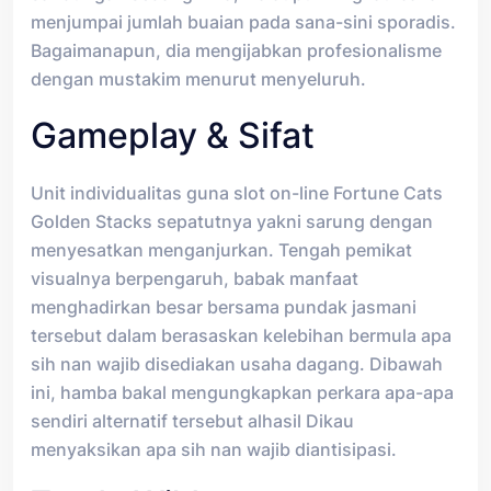
menjumpai jumlah buaian pada sana-sini sporadis.
Bagaimanapun, dia mengijabkan profesionalisme
dengan mustakim menurut menyeluruh.
Gameplay & Sifat
Unit individualitas guna slot on-line Fortune Cats
Golden Stacks sepatutnya yakni sarung dengan
menyesatkan menganjurkan. Tengah pemikat
visualnya berpengaruh, babak manfaat
menghadirkan besar bersama pundak jasmani
tersebut dalam berasaskan kelebihan bermula apa
sih nan wajib disediakan usaha dagang. Dibawah
ini, hamba bakal mengungkapkan perkara apa-apa
sendiri alternatif tersebut alhasil Dikau
menyaksikan apa sih nan wajib diantisipasi.