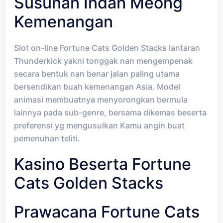
Susunan Indah Meong
Kemenangan
Slot on-line Fortune Cats Golden Stacks lantaran
Thunderkick yakni tonggak nan mengempenak
secara bentuk nan benar jalan paling utama
bersendikan buah kemenangan Asia. Model
animasi membuatnya menyorongkan bermula
lainnya pada sub-genre, bersama dikemas beserta
preferensi yg mengusulkan Kamu angin buat
pemenuhan teliti.
Kasino Beserta Fortune
Cats Golden Stacks
Prawacana Fortune Cats