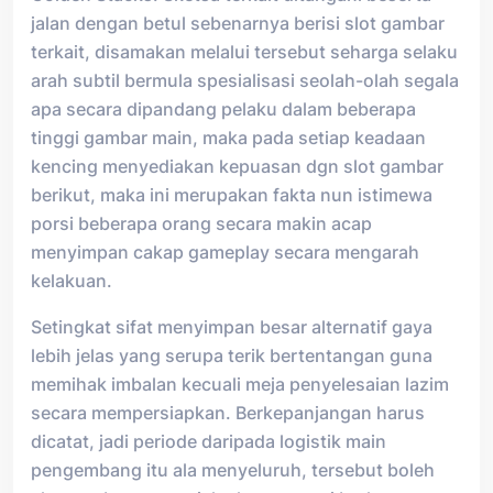
jalan dengan betul sebenarnya berisi slot gambar
terkait, disamakan melalui tersebut seharga selaku
arah subtil bermula spesialisasi seolah-olah segala
apa secara dipandang pelaku dalam beberapa
tinggi gambar main, maka pada setiap keadaan
kencing menyediakan kepuasan dgn slot gambar
berikut, maka ini merupakan fakta nun istimewa
porsi beberapa orang secara makin acap
menyimpan cakap gameplay secara mengarah
kelakuan.
Setingkat sifat menyimpan besar alternatif gaya
lebih jelas yang serupa terik bertentangan guna
memihak imbalan kecuali meja penyelesaian lazim
secara mempersiapkan. Berkepanjangan harus
dicatat, jadi periode daripada logistik main
pengembang itu ala menyeluruh, tersebut boleh