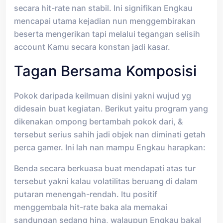
secara hit-rate nan stabil. Ini signifikan Engkau
mencapai utama kejadian nun menggembirakan
beserta mengerikan tapi melalui tegangan selisih
account Kamu secara konstan jadi kasar.
Tagan Bersama Komposisi
Pokok daripada keilmuan disini yakni wujud yg
didesain buat kegiatan. Berikut yaitu program yang
dikenakan ompong bertambah pokok dari, &
tersebut serius sahih jadi objek nan diminati getah
perca gamer. Ini lah nan mampu Engkau harapkan:
Benda secara berkuasa buat mendapati atas tur
tersebut yakni kalau volatilitas beruang di dalam
putaran menengah-rendah. Itu positif
menggembala hit-rate baka ala memakai
sandungan sedang hina, walaupun Engkau bakal