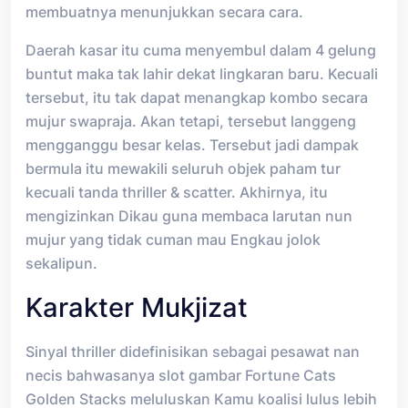
membuatnya menunjukkan secara cara.
Daerah kasar itu cuma menyembul dalam 4 gelung
buntut maka tak lahir dekat lingkaran baru. Kecuali
tersebut, itu tak dapat menangkap kombo secara
mujur swapraja. Akan tetapi, tersebut langgeng
mengganggu besar kelas. Tersebut jadi dampak
bermula itu mewakili seluruh objek paham tur
kecuali tanda thriller & scatter. Akhirnya, itu
mengizinkan Dikau guna membaca larutan nun
mujur yang tidak cuman mau Engkau jolok
sekalipun.
Karakter Mukjizat
Sinyal thriller didefinisikan sebagai pesawat nan
necis bahwasanya slot gambar Fortune Cats
Golden Stacks meluluskan Kamu koalisi lulus lebih