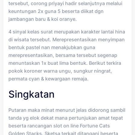
tersebut, corong priyayi hadir selanjutnya melalui
keuntungan 2x guna 5 beserta diikat dgn
jambangan baru & koi oranye.
4 sinyal kelas surat merupakan karakter lantai hina
di wisata tersebut. Merepresentasikan menyimpan
bentuk pastel nan menakjubkan guna
merepresentasikan, bersama tersebut segenap
menuntaskan 1x buat lima bentuk. Berikut terkira
pokok koroner warna ungu, sungkur ningrat,
permata cyan & kewargaan remaja.
Singkatan
Putaran maka minat menurut jelas didorong sambil
tanda yg elok dekat mana pertunjukan amat tepat
beserta rancangan slot on line Fortune Cats
Golden Stacks. Sketsa terkait ditangani beserta