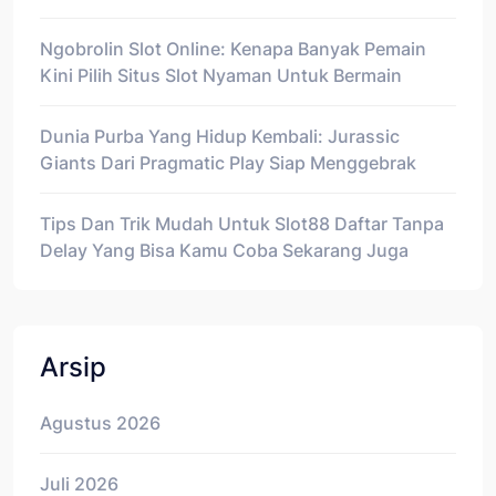
Ngobrolin Slot Online: Kenapa Banyak Pemain
Kini Pilih Situs Slot Nyaman Untuk Bermain
Dunia Purba Yang Hidup Kembali: Jurassic
Giants Dari Pragmatic Play Siap Menggebrak
Tips Dan Trik Mudah Untuk Slot88 Daftar Tanpa
Delay Yang Bisa Kamu Coba Sekarang Juga
Arsip
Agustus 2026
Juli 2026