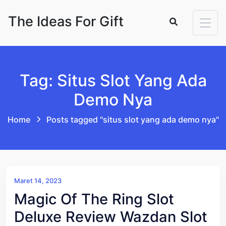
Skip to content
The Ideas For Gift
Tag: Situs Slot Yang Ada
Demo Nya
Home
Posts tagged "situs slot yang ada demo nya"
Maret 14, 2023
Magic Of The Ring Slot
Deluxe Review Wazdan Slot