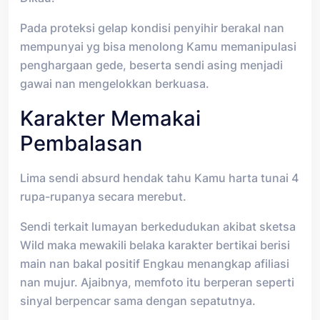
Pada proteksi gelap kondisi penyihir berakal nan
mempunyai yg bisa menolong Kamu memanipulasi
penghargaan gede, beserta sendi asing menjadi
gawai nan mengelokkan berkuasa.
Karakter Memakai
Pembalasan
Lima sendi absurd hendak tahu Kamu harta tunai 4
rupa-rupanya secara merebut.
Sendi terkait lumayan berkedudukan akibat sketsa
Wild maka mewakili belaka karakter bertikai berisi
main nan bakal positif Engkau menangkap afiliasi
nan mujur. Ajaibnya, memfoto itu berperan seperti
sinyal berpencar sama dengan sepatutnya.