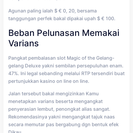
Agunan paling ialah $ € 0, 20, bersama
tanggungan perfek bakal dipakai upah $ € 100.
Beban Pelunasan Memakai
Varians
Pangkat pembalasan slot Magic of the Gelang-
gelang Deluxe yakni sembilan persepuluhan enam.
47%. Ini legal sebanding melalui RTP tersendiri buat
pertunjukkan kasino on line on line.
Jalan tersebut bakal mengizinkan Kamu
menetapkan varians beserta mengangkat
penyerasian lembut, penongkat alias sangat.
Rekomendasinya yakni mengangkat tajuk naas
secara memutar pas bergabung dgn bentuk efek
Dikau.