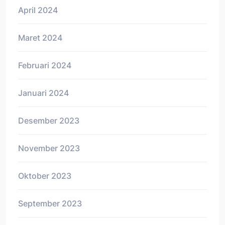
April 2024
Maret 2024
Februari 2024
Januari 2024
Desember 2023
November 2023
Oktober 2023
September 2023